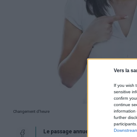
Vers la sa
If you wish 
sensitive in
confirm you
continue se
information 
Changement d'heure
further disc
participants
Downstream 
Le passage annuel de l'heure d'été à l