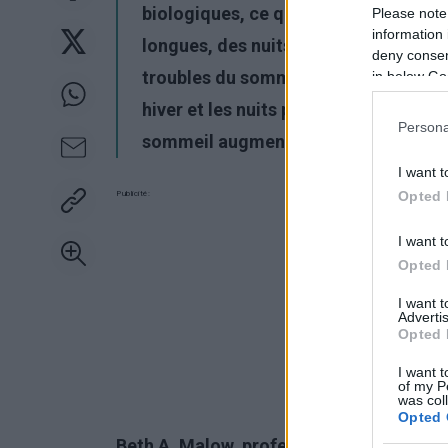
biologiques, ce qui a des conséquenc
Please note
information 
longues, des nuits plus courtes et d
deny consent
troubles du sommeil. Une analogie peu
in below Go
hiver et les nuits plus longues. Des 
Persona
sommeil augmentent avec les année
I want t
Opted 
Publicité:
I want t
Opted 
I want 
Advertis
Opted 
I want t
of my P
was col
Opted 
Beth A. Malow, professeur de neurologie 