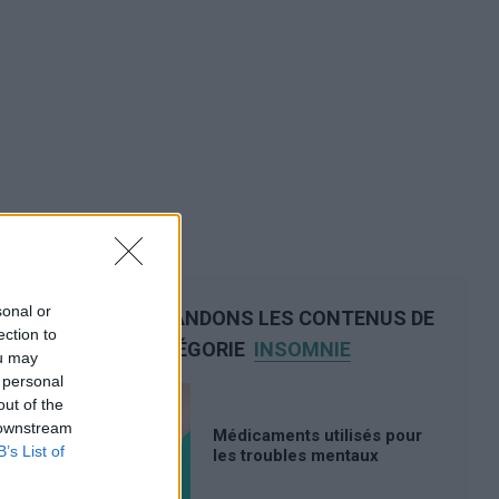
sonal or
NOUS RECOMMANDONS LES CONTENUS DE
ection to
LA CATÉGORIE
INSOMNIE
ou may
 personal
out of the
 downstream
Médicaments utilisés pour
B’s List of
les troubles mentaux