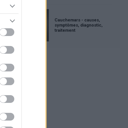
Cauchemars - causes,
symptômes, diagnostic,
traitement
Publicité: