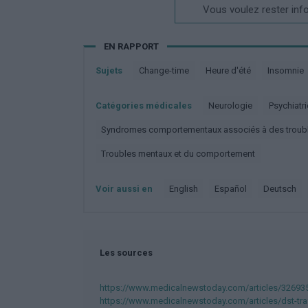
Vous voulez rester inf
EN RAPPORT
Sujets
Change-time
Heure d'été
Insomnie
Catégories médicales
Neurologie
Psychiatri
Syndromes comportementaux associés à des troubl
Troubles mentaux et du comportement
Voir aussi en
english
español
deutsch
Les sources
https://www.medicalnewstoday.com/articles/32693
https://www.medicalnewstoday.com/articles/dst-tra