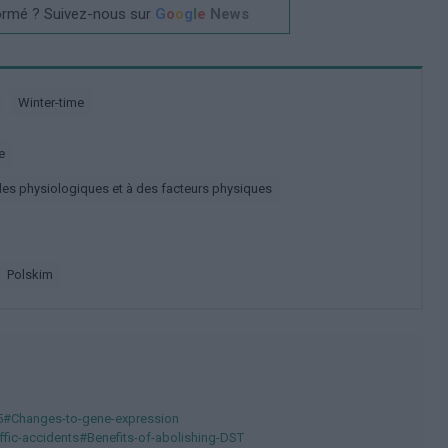
ormé ? Suivez-nous sur
G
o
o
g
l
e
News
Winter-time
e
es physiologiques et à des facteurs physiques
polskim
5#Changes-to-gene-expression
ffic-accidents#Benefits-of-abolishing-DST