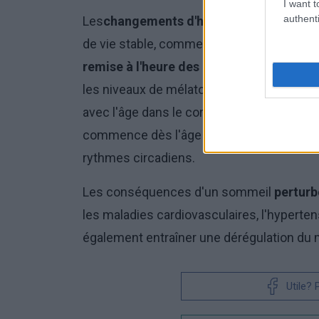
I want t
authenti
Les
changements d'heure
sont particuliè
de vie stable, comme le fait de se lever 
remise à l'heure des horloges
est plus ai
les niveaux de mélatonine, responsable du
avec l'âge dans le corps humain. Le proc
commence dès l'âge de 45 ans, ce qui peut
rythmes circadiens.
Les conséquences d'un sommeil
perturb
les maladies cardiovasculaires, l'hyperte
également entraîner une dérégulation du m
Utile?