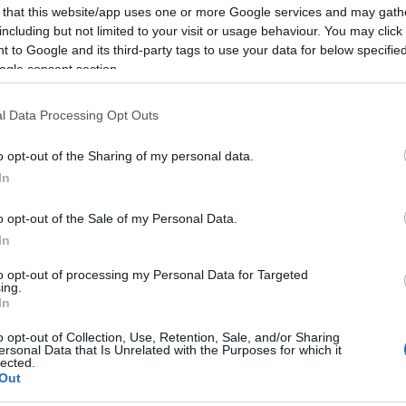
es à long terme sur la santé. Des journées plus
 that this website/app uses one or more Google services and may gath
including but not limited to your visit or usage behaviour. You may click 
es températures plus élevées peuvent entraîner des
 to Google and its third-party tags to use your data for below specifi
t être faite lorsque les jours sont plus courts en
ogle consent section.
études ont montré que les effets du manque de
l Data Processing Opt Outs
s.
o opt-out of the Sharing of my personal data.
In
o opt-out of the Sale of my Personal Data.
In
to opt-out of processing my Personal Data for Targeted
ing.
In
o opt-out of Collection, Use, Retention, Sale, and/or Sharing
ersonal Data that Is Unrelated with the Purposes for which it
lected.
Out
au centre médical de l'université Vanderbilt à