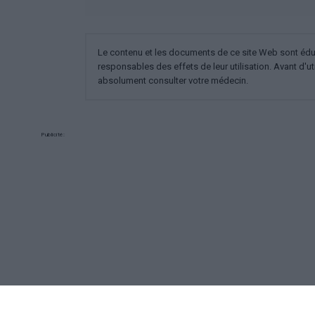
Le contenu et les documents de ce site Web sont éducat
responsables des effets de leur utilisation. Avant d'ut
absolument consulter votre médecin.
Publicité:
REKLAMA