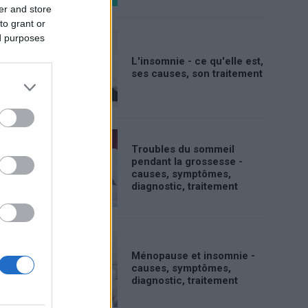
er and store
to grant or
ed purposes
L'insomnie - ce qu'elle est,
ses causes, son traitement
Troubles du sommeil
pendant la grossesse -
causes, symptômes,
diagnostic, traitement
Ménopause et insomnie -
causes, symptômes,
diagnostic, traitement