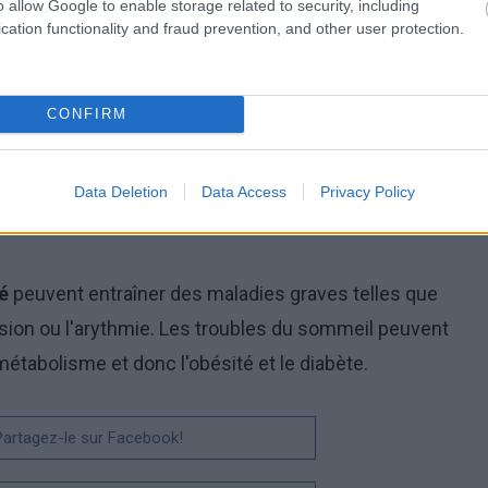
o allow Google to enable storage related to security, including
cation functionality and fraud prevention, and other user protection.
rement ressentis par les personnes qui ont un mode
et de se coucher aux mêmes heures. Cependant, la
guë chez les personnes de plus de cinquante ans, car
CONFIRM
 maintien correct du rythme circadien, diminuent
essus de diminution des niveaux de mélatonine
Data Deletion
Data Access
Privacy Policy
 affecter à la fois les troubles du sommeil et les
é
peuvent entraîner des maladies graves telles que
nsion ou l'arythmie. Les troubles du sommeil peuvent
étabolisme et donc l'obésité et le diabète.
 Partagez-le sur Facebook!