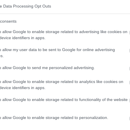
ve Data Processing Opt Outs
heure ne se limite pas à une heure deux fois par an et
consents
 heure n'est pas grave, qu'ils peuvent le gérer en
o allow Google to enable storage related to advertising like cookies on
evice identifiers in apps.
ompte que leur horloge biologique est désynchronisée.
o allow my user data to be sent to Google for online advertising
ments d'heure
peuvent affecter de nombreuses
s.
ce et les niveaux d'énergie. L'un des risques
to allow Google to send me personalized advertising.
accidents de la route mortels qui peut résulter du
o allow Google to enable storage related to analytics like cookies on
ure d'hiver à l'heure d'été.
evice identifiers in apps.
guler le cycle veille-sommeil chez l'homme en codant
o allow Google to enable storage related to functionality of the website
troaction autorégulatrice. Si certaines personnes
gements
d'heure
, pour d'autres, le processus de
o allow Google to enable storage related to personalization.
'avérer plus grave.