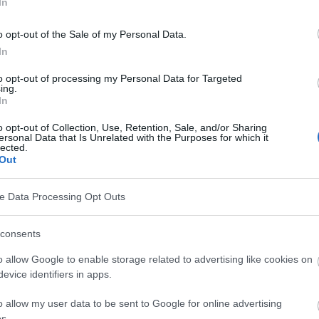
In
tre le patient et le thérapeute, qui tente d'abord
o opt-out of the Sale of my Personal Data.
In
apprise) qui rend la vie du patient difficile, puis de la
stinée à améliorer la qualité de vie du patient. Une
to opt-out of processing my Personal Data for Targeted
ing.
obtenir des résultats !
In
o opt-out of Collection, Use, Retention, Sale, and/or Sharing
les crises d'angoisse ?
ersonal Data that Is Unrelated with the Purposes for which it
lected.
Out
dicaments est nécessaire pour améliorer l'état du
équence de la maladie, le médecin peut prescrire des
ve Data Processing Opt Outs
ychotiques
:
consents
o allow Google to enable storage related to advertising like cookies on
evice identifiers in apps.
incipalement sur le système cardiovasculaire ; ils
o allow my user data to be sent to Google for online advertising
s.