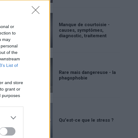
Manque de courtoisie -
sonal or
causes, symptômes,
ection to
diagnostic, traitement
ou may
 personal
out of the
 downstream
B’s List of
Rare mais dangereuse - la
phagophobie
er and store
to grant or
ed purposes
Qu'est-ce que le stress ?