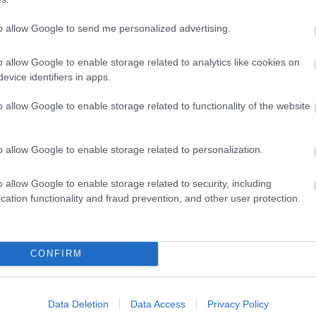
s symptômes somatiques sont une sensation
rtiges ou des sueurs froides, mais n'agissent pas
to allow Google to send me personalized advertising.
o allow Google to enable storage related to analytics like cookies on
evice identifiers in apps.
o allow Google to enable storage related to functionality of the website
e la sérotonine (
ISRS
) sont les principaux
o allow Google to enable storage related to personalization.
t des troubles anxieux
. Il faut environ 2 à 3 semaines
comme ils exacerbent l'anxiété dès les premiers jours,
o allow Google to enable storage related to security, including
cation functionality and fraud prevention, and other user protection.
itement.
CONFIRM
tes qui suivent leur prise, mais elles créent une
Data Deletion
Data Access
Privacy Policy
urveillance médicale
.