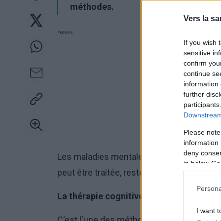
méthodes.
Vers la sa
Publicité:
If you wish 
sensitive in
confirm you
continue se
information 
further disc
participants
Downstream 
Please note
information 
deny consent
Les maladies mentales sont le lot de not
in below Go
peut être traitée, reste à trouver la
bonne 
Persona
La thérapie cognitivo-comportementale e
I want t
C'est l'une des méthodes les plus utilisées