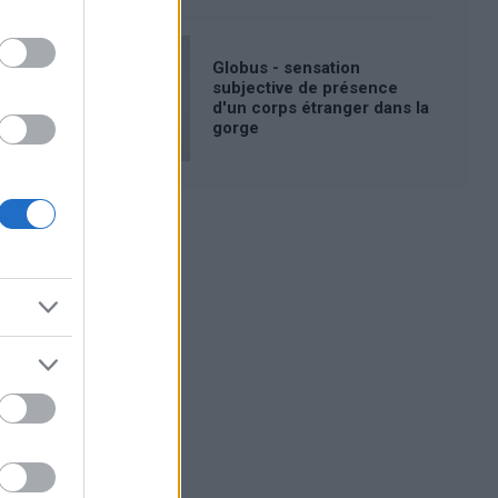
Globus - sensation
subjective de présence
d'un corps étranger dans la
gorge
Publicité: