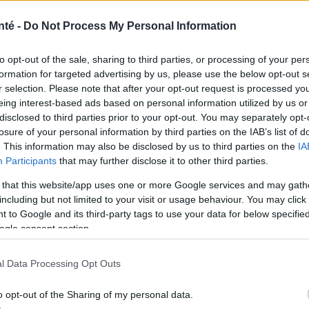
nté -
Do Not Process My Personal Information
to opt-out of the sale, sharing to third parties, or processing of your per
formation for targeted advertising by us, please use the below opt-out s
r selection. Please note that after your opt-out request is processed y
eing interest-based ads based on personal information utilized by us or
disclosed to third parties prior to your opt-out. You may separately opt-
losure of your personal information by third parties on the IAB’s list of
. This information may also be disclosed by us to third parties on the
IA
Participants
that may further disclose it to other third parties.
 that this website/app uses one or more Google services and may gath
including but not limited to your visit or usage behaviour. You may click 
 to Google and its third-party tags to use your data for below specifi
re époque. La crise d'angoisse, comme toute maladie,
ogle consent section.
méthode de traitement
.
l Data Processing Opt Outs
st-elle faite pour moi ?
o opt-out of the Sharing of my personal data.
 pour traiter les troubles anxieux.