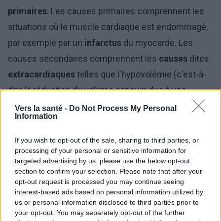
primaires
. Les causes primaires comprennent les
situations où le muscle cardiaque est endommagé,
par exemple par un
infarctus
du myocarde. Les
causes secondaires comprennent les
causes
dites
extracardiaques
telles que l'hypovolémie (c'est-à-
dire la réduction du volume sanguin due à une
hémorragie), l'hypothermie (hypothermie), l'hypoxie
Vers la santé -
Do Not Process My Personal
Information
(hypoxie), le déséquilibre électrolytique,
l'emphysème, l'occlusion artérielle ou
If you wish to opt-out of the sale, sharing to third parties, or
processing of your personal or sensitive information for
l'empoisonnement. Les symptômes préoccupants
targeted advertising by us, please use the below opt-out
sont la perte de conscience et l'absence de pouls
section to confirm your selection. Please note that after your
opt-out request is processed you may continue seeing
sur les grosses artères.
interest-based ads based on personal information utilized by
us or personal information disclosed to third parties prior to
ACR - prise en charge
your opt-out. You may separately opt-out of the further