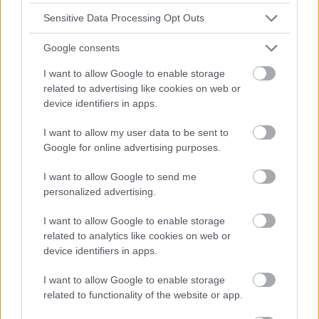
999 ou le 112.
Sensitive Data Processing Opt Outs
Commencez le massage cardiaque externe.
Effectuez des compressions thoraciques.
Google consents
Allongez le patient sur le dos sur une surface
I want to allow Google to enable storage
related to advertising like cookies on web or
ferme et comprimez la partie médiane du
device identifiers in apps.
sternum jusqu'à une profondeur de 5-6 cm, à un
I want to allow my user data to be sent to
rythme de 100-120/min. Chez l'adulte,
Google for online advertising purposes.
effectuez 30 compressions sternales et 2
I want to allow Google to send me
insufflations de secours, puis continuez les
personalized advertising.
compressions thoraciques et les insufflations
I want to allow Google to enable storage
de secours dans un rapport de 30:2. Il est
related to analytics like cookies on web or
device identifiers in apps.
acceptable d'effectuer le massage seul, sans
ventilation.
I want to allow Google to enable storage
related to functionality of the website or app.