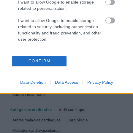
I want to allow Google to enable storage
N'oubliez pas que la rapidité de votre réaction est
related to personalization.
cruciale
!
I want to allow Google to enable storage
related to security, including authentication
functionality and fraud prevention, and other
Utile? Partagez-le sur Facebook!
user protection.
Vous voulez rester informé ? Suivez-
G
o
o
g
l
e
nous sur
News
CONFIRM
EN RAPPORT
Data Deletion
Data Access
Privacy Policy
Sujets
Arrêt cardiaque
Cœur
Nzk
Sudden-heart-stop
Catégories médicales
Arrêt cardiaque
Autres maladies cardiaques
Cardiologie
Maladies cardiovasculaires