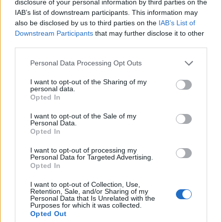
disclosure of your personal information by third parties on the
Évaluez la sécurité du patient et la vôtre.
IAB’s list of downstream participants. This information may
also be disclosed by us to third parties on the
IAB’s List of
Vérifiez que le patient est conscient.
Downstream Participants
that may further disclose it to other
third parties.
Criez aux personnes présentes d'appeler à
l'aide.
Please note that this website/app uses one or more Google
Personal Data Processing Opt Outs
services and may gather and store information including but
Dégagez les voies respiratoires. Allongez la
not limited to your visit or usage behaviour. You may click to
I want to opt-out of the Sharing of my
personal data.
grant or deny consent to Google and its third-party tags to
personne secourue sur le dos, penchez sa tête
Opted In
use your data for below specified purposes in below Google
en arrière et soulevez sa mâchoire. Retirez les
consent section.
I want to opt-out of the Sale of my
Personal Data.
prothèses dentaires mal fixées et tout corps
Opted In
étranger dans la bouche.
I want to opt-out of processing my
Observez et écoutez la respiration et essayez
Personal Data for Targeted Advertising.
Opted In
de sentir votre souffle sur votre joue en vous
I want to opt-out of Collection, Use,
penchant sur la victime.
Retention, Sale, and/or Sharing of my
Personal Data that Is Unrelated with the
Purposes for which it was collected.
Appelez les secours médicaux en composant le
Opted Out