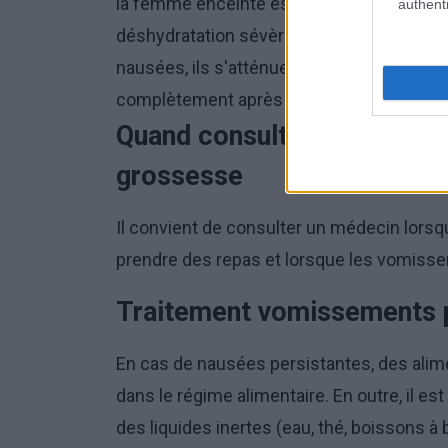
la femme enceinte est contrariée ou stres
authenti
déshydratation sévère et une acidose mé
nausées, ils s'atténuent progressivement
complètement après la 14e semaine.
Quand consulter et traite
grossesse
Il convient de consulter un médecin lor
prendre des repas et lorsque les vomissem
Traitement vomissements 
En cas de nausées persistantes, des alime
dans le régime alimentaire. En outre, il est
des liquides inertes (eau, thé, boissons à 