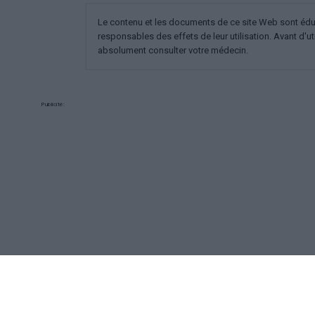
Le contenu et les documents de ce site Web sont éducat
responsables des effets de leur utilisation. Avant d'ut
absolument consulter votre médecin.
Publicité:
REKLAMA