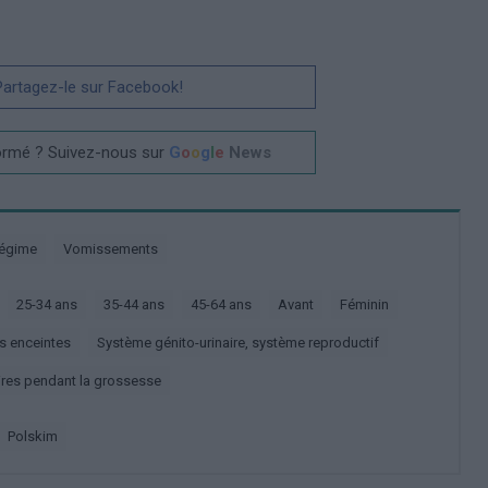
 Partagez-le sur Facebook!
ormé ? Suivez-nous sur
G
o
o
g
l
e
News
Régime
Vomissements
25-34 ans
35-44 ans
45-64 ans
Avant
Féminin
s enceintes
Système génito-urinaire, système reproductif
ires pendant la grossesse
polskim