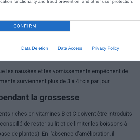
sée. Cependant, ils n'entraînent que parfois une
cation functionality and fraud prevention, and other user protection.
tabolique subséquente. En général, comme les
 à partir de la 10e semaine de grossesse pour cesser
CONFIRM
ment des vomissements pendant la
Data Deletion
Data Access
Privacy Policy
sque les nausées et les vomissements empêchent de
ents surviennent plus de 3 à 4 fois par jour.
pendant la grossesse
nts riches en vitamines B et C doivent être introduits
 conseillé de rester au lit et de limiter les boissons à
base de plantes). En l'absence d'amélioration, il