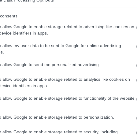
ssements pendant la grossesse n'a pas été
consents
nt le résultat de la réaction de la femme enceinte à
o allow Google to enable storage related to advertising like cookies on
trations d'hormones - les concentrations accrues
evice identifiers in apps.
ffet irritant direct sur la muqueuse gastrique,
o allow my user data to be sent to Google for online advertising
ments. Les nausées et les vomissements sont
s.
 de la grossesse, plus souvent chez les femmes
to allow Google to send me personalized advertising.
ntraînent généralement pas de risque pour le fœtus.
ptôme de la grossesse et touchent environ deux
o allow Google to enable storage related to analytics like cookies on
evice identifiers in apps.
énéralement plus intenses le matin, mais peuvent
e.
o allow Google to enable storage related to functionality of the website
nausées peuvent être très désagréables pour la
o allow Google to enable storage related to personalization.
néralement le matin et l'estomac vide à ce moment-là
es vomissements s'intensifient généralement lorsque
o allow Google to enable storage related to security, including