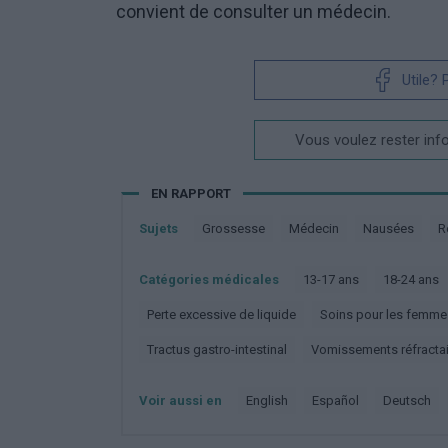
convient de consulter un médecin.
Utile?
Vous voulez rester inf
EN RAPPORT
Sujets
Grossesse
Médecin
Nausées
Catégories médicales
13-17 ans
18-24 ans
Perte excessive de liquide
Soins pour les femme
Tractus gastro-intestinal
Vomissements réfracta
Voir aussi en
english
español
deutsch