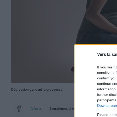
Vers la sa
If you wish 
sensitive in
confirm you
continue se
information 
Dépression pendant la grossesse
further disc
participants
Downstream 
Aller à :
Symptômes et évolution
Quand consult
Please note