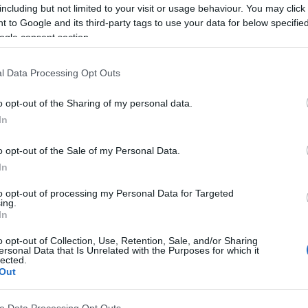
including but not limited to your visit or usage behaviour. You may click 
tion subjective et désagréable associée à la
 to Google and its third-party tags to use your data for below specifi
ogle consent section.
issement. Les vomissements, quant à eux, sont
stro-intestinal supérieur combinée à une
l Data Processing Opt Outs
x.
o opt-out of the Sharing of my personal data.
In
o opt-out of the Sale of my Personal Data.
In
to opt-out of processing my Personal Data for Targeted
ing.
In
o opt-out of Collection, Use, Retention, Sale, and/or Sharing
ersonal Data that Is Unrelated with the Purposes for which it
lected.
Out
omissements pendant la grossesse
ve Data Processing Opt Outs