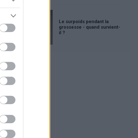
Le surpoids pendant la
grossesse - quand survient-
il ?
Publicité: