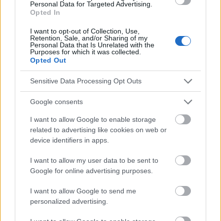
Personal Data for Targeted Advertising.
Opted In
Voir aussi en
english
deutsch
español
polskim
I want to opt-out of Collection, Use,
Retention, Sale, and/or Sharing of my
Personal Data that Is Unrelated with the
Purposes for which it was collected.
Le contenu et les documents de ce site Web sont éducatifs et
Opted Out
informatifs. L'éditeur et les éditeurs du site ne sont pas
responsables des effets de leur utilisation. Avant d'utiliser les
Sensitive Data Processing Opt Outs
conseils et astuces contenus dans le site, vous devez
absolument consulter votre médecin.
Google consents
I want to allow Google to enable storage
Publicité:
related to advertising like cookies on web or
device identifiers in apps.
I want to allow my user data to be sent to
Google for online advertising purposes.
I want to allow Google to send me
personalized advertising.