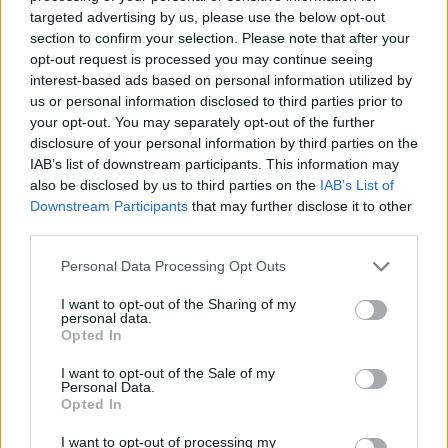
targeted advertising by us, please use the below opt-out
section to confirm your selection. Please note that after your
opt-out request is processed you may continue seeing
interest-based ads based on personal information utilized by
us or personal information disclosed to third parties prior to
your opt-out. You may separately opt-out of the further
disclosure of your personal information by third parties on the
IAB’s list of downstream participants. This information may
also be disclosed by us to third parties on the
IAB’s List of
Downstream Participants
that may further disclose it to other
Utile? Partagez-le sur Facebook!
third parties.
Please note that this website/app uses one or more Google
Personal Data Processing Opt Outs
Vous voulez rester informé ? Suivez-
G
o
o
g
l
e
services and may gather and store information including but
nous sur
News
not limited to your visit or usage behaviour. You may click to
I want to opt-out of the Sharing of my
personal data.
grant or deny consent to Google and its third-party tags to
Opted In
use your data for below specified purposes in below Google
EN RAPPORT
consent section.
I want to opt-out of the Sale of my
Personal Data.
Sujets
Blood-testing
Cancer
Cancers
Prévention
Opted In
Test du marqueur
I want to opt-out of processing my