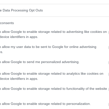
cifique. Certaines études cliniques indiquent que les
ve Data Processing Opt Outs
erveau dans la même mesure que les addictions
ux substances, l'utilisation morbide d'appareils
consents
s tablettes, les ordinateurs portables et les
o allow Google to enable storage related to advertising like cookies on
evice identifiers in apps.
hée.
o allow my user data to be sent to Google for online advertising
s.
to allow Google to send me personalized advertising.
o allow Google to enable storage related to analytics like cookies on
evice identifiers in apps.
o allow Google to enable storage related to functionality of the website
o allow Google to enable storage related to personalization.