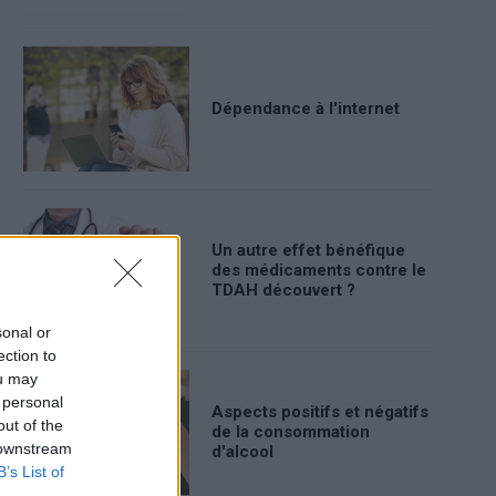
Dépendance à l'internet
Un autre effet bénéfique
des médicaments contre le
TDAH découvert ?
sonal or
ection to
ou may
 personal
Aspects positifs et négatifs
out of the
de la consommation
 downstream
d'alcool
B’s List of