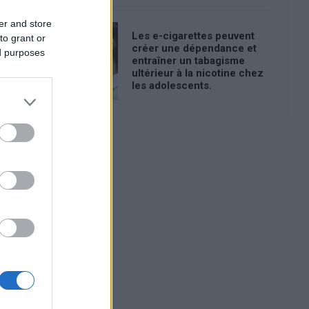
er and store
Les e-cigarettes peuvent
to grant or
créer une dépendance et
ed purposes
entraîner un tabagisme
ultérieur à la nicotine chez
les adolescents.
Publicité: