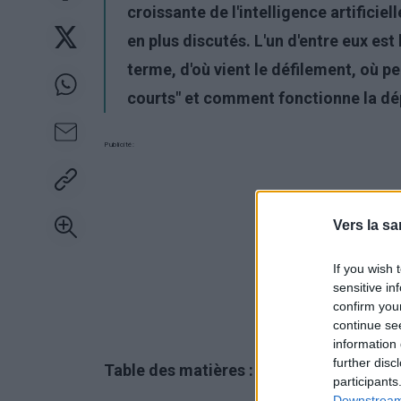
croissante de l'intelligence artificiel
en plus discutés. L'un d'entre eux e
terme, d'où vient le défilement, où p
courts" et comment fonctionne la d
Publicité:
Vers la sa
If you wish 
sensitive in
confirm you
continue se
information 
further disc
Table des matières :
participants
Downstream 