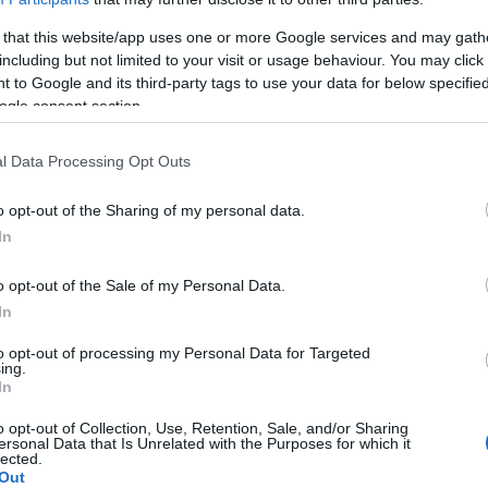
que ?
 that this website/app uses one or more Google services and may gath
iques
including but not limited to your visit or usage behaviour. You may click 
 to Google and its third-party tags to use your data for below specifi
ogle consent section.
l Data Processing Opt Outs
o opt-out of the Sharing of my personal data.
In
o opt-out of the Sale of my Personal Data.
ns numériques ?
In
to opt-out of processing my Personal Data for Targeted
ing.
umérique ?
In
o opt-out of Collection, Use, Retention, Sale, and/or Sharing
ersonal Data that Is Unrelated with the Purposes for which it
on générale des addictions liées à l'
utilisation des
lected.
Out
sées parmi les addictions comportementales, c'est-à-