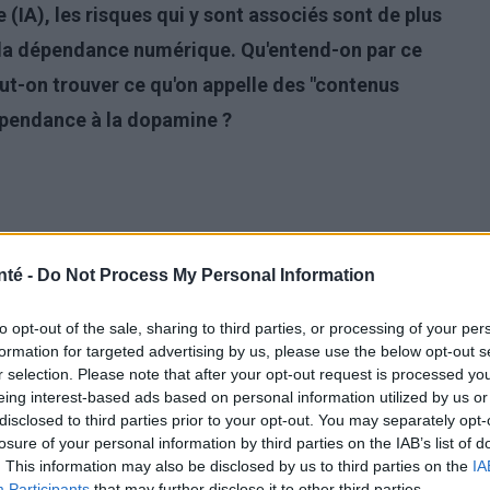
le (IA), les risques qui y sont associés sont de plus
st la dépendance numérique. Qu'entend-on par ce
eut-on trouver ce qu'on appelle des "contenus
épendance à la dopamine ?
nté -
Do Not Process My Personal Information
to opt-out of the sale, sharing to third parties, or processing of your per
formation for targeted advertising by us, please use the below opt-out s
r selection. Please note that after your opt-out request is processed y
eing interest-based ads based on personal information utilized by us or
disclosed to third parties prior to your opt-out. You may separately opt-
losure of your personal information by third parties on the IAB’s list of
. This information may also be disclosed by us to third parties on the
IA
Participants
that may further disclose it to other third parties.