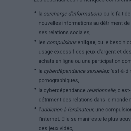
la
surcharge d'informations
, ou le fait 
nouvelles informations au détriment de
ses relations sociales,
les
compulsions
en
ligne
, ou le besoin c
usage excessif des jeux d'argent et des
achats en ligne ou une participation co
la
cyberdépendance sexuelle
,
c
'est-à-di
pornographiques,
la cyberdépendance
relationnelle
, c'est
détriment des relations dans le monde r
l'
addiction à l'ordinateur
, une compulsio
l'internet. Elle se manifeste le plus sou
des jeux vidéo,