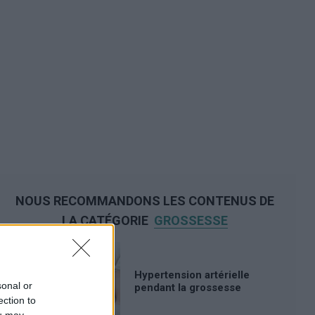
NOUS RECOMMANDONS LES CONTENUS DE
LA CATÉGORIE
GROSSESSE
Hypertension artérielle
sonal or
pendant la grossesse
ection to