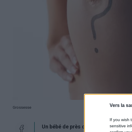
Vers la sa
Grossesse
If you wish 
Un bébé de près de 25 grammes enta
sensitive in