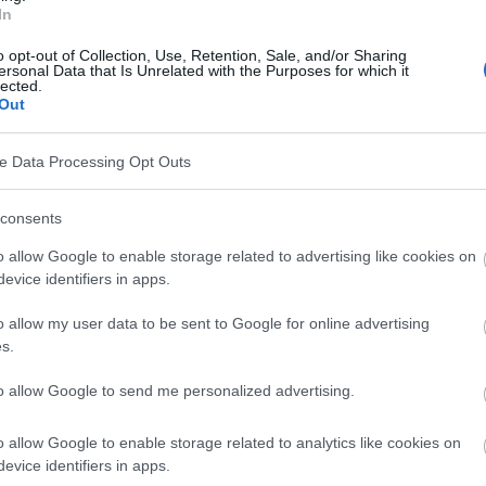
ssesse
In
o opt-out of Collection, Use, Retention, Sale, and/or Sharing
ersonal Data that Is Unrelated with the Purposes for which it
sance est extrêmement rapide et intense. Les jambes
lected.
Out
t longs par rapport au reste du corps.
 semaines
ve Data Processing Opt Outs
consents
ent intense et représente près d'un tiers du corps.
tiles sur les doigts et sur ceux-ci... des
o allow Google to enable storage related to advertising like cookies on
evice identifiers in apps.
 à plein régime, capable de pomper jusqu'à 30 litres
o allow my user data to be sent to Google for online advertising
s.
to allow Google to send me personalized advertising.
 du volume du liquide amniotique, dont la fonction
o allow Google to enable storage related to analytics like cookies on
evice identifiers in apps.
nnement propice au développement du bébé. Il sert