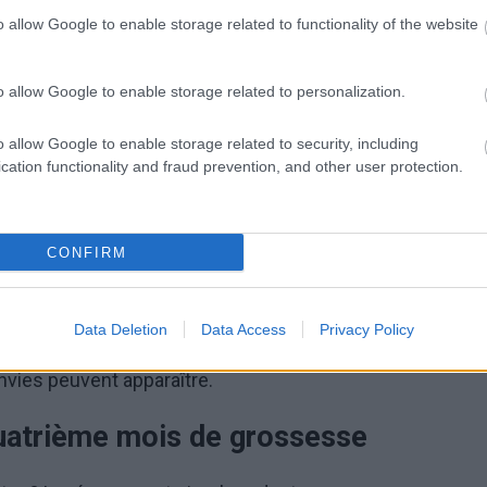
quide amniotique fournit des nutriments au bébé en
o allow Google to enable storage related to functionality of the website
re.... les goûts ! À la surface du cerveau, on peut
llons, comme ceux d'un adulte.
o allow Google to enable storage related to personalization.
orps de la future maman
o allow Google to enable storage related to security, including
cation functionality and fraud prevention, and other user protection.
ettement arrondi ! De nombreuses mamans racontent
ouffrent pas de nombreux problèmes liés à la
CONFIRM
e de... faire l'amour. Cela est dû à la production
nombreuses femmes commencent à ressentir les
Data Deletion
Data Access
Privacy Policy
omme des papillons dans l'abdomen. Les seins
vies peuvent apparaître.
quatrième mois de grossesse