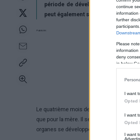
confirm you
période de développement intense p
continue se
information 
peut également sucer son pouce.
further disc
participants
Publicité:
Downstream 
Please note
information 
deny consent
in below Go
Persona
I want t
Opted 
Le quatrième mois de grossesse est une 
I want t
que pour la mère. Il se passe beaucoup de
Opted 
organes se développent et la maman co
I want 
Advertis