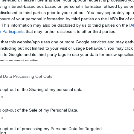
r selection. Please note that after your opt-out request is processed y
our le bébé. Le bébé entend et émet des sons et
eing interest-based ads based on personal information utilized by us or
disclosed to third parties prior to your opt-out. You may separately opt-
losure of your personal information by third parties on the IAB’s list of
. This information may also be disclosed by us to third parties on the
IA
Participants
that may further disclose it to other third parties.
 that this website/app uses one or more Google services and may gath
including but not limited to your visit or usage behaviour. You may click 
 to Google and its third-party tags to use your data for below specifi
ogle consent section.
l Data Processing Opt Outs
o opt-out of the Sharing of my personal data.
In
période d'énormes changements, tant pour le bébé
o opt-out of the Sale of my Personal Data.
 choses, le bébé grandit très rapidement, ses
In
mmence à percevoir ses mouvements.
to opt-out of processing my Personal Data for Targeted
ing.