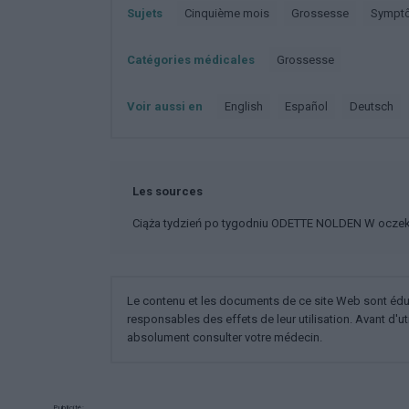
Sujets
Cinquième mois
Grossesse
Symp
Catégories médicales
Grossesse
Voir aussi en
english
español
deutsch
Les sources
Ciąża tydzień po tygodniu ODETTE NOLDEN W oczeki
Le contenu et les documents de ce site Web sont éducat
responsables des effets de leur utilisation. Avant d'ut
absolument consulter votre médecin.
Publicité: