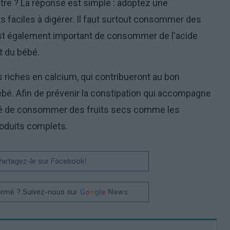
re ? La réponse est simple : adoptez une
ts faciles à digérer. Il faut surtout consommer des
 est également important de consommer de l'acide
t du bébé.
riches en calcium, qui contribueront au bon
é. Afin de prévenir la constipation qui accompagne
dé de consommer des fruits secs comme les
roduits complets.
 Partagez-le sur Facebook!
ormé ? Suivez-nous sur
G
o
o
g
l
e
News