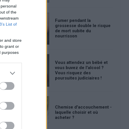
ou may
 personal
out of the
 downstream
Fumer pendant la
B’s List of
grossesse double le risque
de mort subite du
nourrisson
er and store
to grant or
ed purposes
Vous attendez un bébé et
vous buvez de l'alcool ?
Vous risquez des
poursuites judiciaires !
Chemise d'accouchement -
laquelle choisir et où
acheter ?