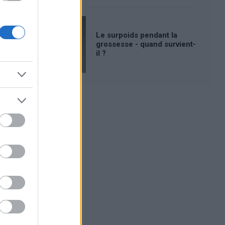
Le surpoids pendant la
grossesse - quand survient-
il ?
Publicité: