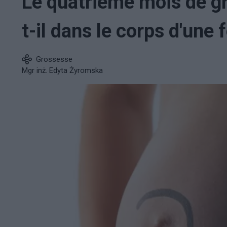
Le quatrième mois de gr
t-il dans le corps d'une
Grossesse
Mgr inż. Edyta Żyromska