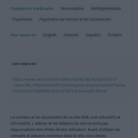
Catégories médicales
Atomoxétine
Méthylphénidate
Psychiatrie
Psychiatrie de l'enfant et de l'adolescent
Voir aussi en
english
deutsch
español
polskim
Les sources
https://www.cell.com/cell/fulltext/S0092-8674(25)01373-X?
_returnURL=https%3A%2F%2Flinkinghub.elsevier.com%2Fretriev
e%2Fpii%2FS009286742501373X%3Fshowall%3Dtrue
Le contenu et les documents de ce site Web sont éducatifs et
informatifs. L'éditeur et les éditeurs du site ne sont pas
responsables des effets de leur utilisation. Avant d'utiliser les
conseils et astuces contenus dans le site, vous devez