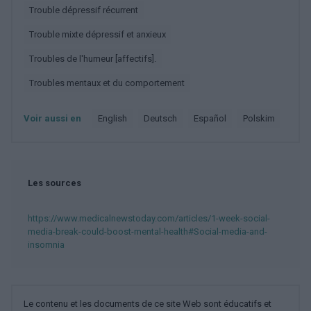
Trouble dépressif récurrent
Trouble mixte dépressif et anxieux
Troubles de l'humeur [affectifs].
Troubles mentaux et du comportement
Voir aussi en
english
deutsch
español
polskim
Les sources
https://www.medicalnewstoday.com/articles/1-week-social-
media-break-could-boost-mental-health#Social-media-and-
insomnia
Le contenu et les documents de ce site Web sont éducatifs et