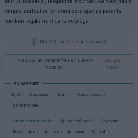
leur utilisation du téléphone. Pourtant, ce n'est pas si
simple, surtout si l'on considère que les parents
tombent également dans ce piège.
Utile? Partagez-le sur Facebook!
Vous voulez rester informé ? Suivez-
G
o
o
g
l
e
nous sur
News
EN RAPPORT
Sujets
Dépression
Dormir
Médias sociaux
Santé mentale
Catégories médicales
Épisode dépressif
Psychiatrie
Psychiatrie de l'enfant et de l'adolescent
Sans objet