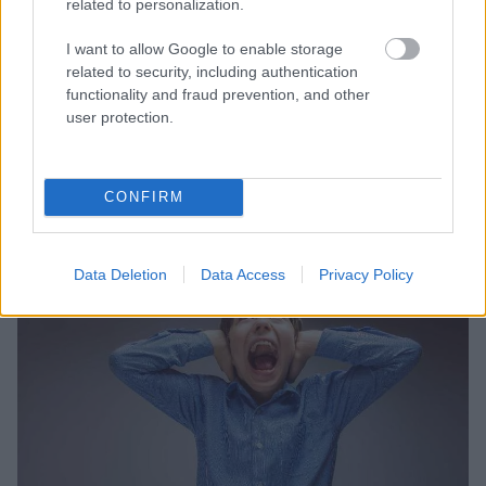
related to personalization.
L'attention dans le TDAH -
I want to allow Google to enable storage
comment les médicaments
related to security, including authentication
functionality and fraud prevention, and other
agissent-ils ?
user protection.
Troubles mentaux
28-01-2026
,
Natalia Kłys-Zawadzka
CONFIRM
Vous pouvez lire ce texte en 3 min.
Data Deletion
Data Access
Privacy Policy