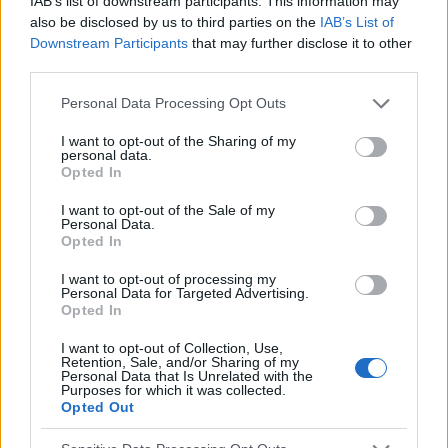
IAB’s list of downstream participants. This information may
also be disclosed by us to third parties on the
IAB’s List of
Downstream Participants
that may further disclose it to other
third parties.
Please note that this website/app uses one or more Google
Personal Data Processing Opt Outs
services and may gather and store information including but
not limited to your visit or usage behaviour. You may click to
I want to opt-out of the Sharing of my
personal data.
grant or deny consent to Google and its third-party tags to
Opted In
use your data for below specified purposes in below Google
consent section.
I want to opt-out of the Sale of my
Personal Data.
Opted In
I want to opt-out of processing my
Personal Data for Targeted Advertising.
Opted In
I want to opt-out of Collection, Use,
Publicité:
Retention, Sale, and/or Sharing of my
Personal Data that Is Unrelated with the
Purposes for which it was collected.
Opted Out