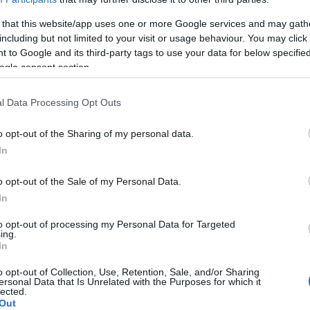
 that this website/app uses one or more Google services and may gath
quer des
réactions cutanées et des éruptions
en cas
including but not limited to your visit or usage behaviour. You may click 
 to Google and its third-party tags to use your data for below specifi
éruption autour de la bouche a le plus souvent d'autres
ogle consent section.
Il s'agit d'une affection inflammatoire qui, outre la zone
er le nez et le menton. Elle peut ressembler à de
l Data Processing Opt Outs
généralement par des rougeurs, des pustules, des
o opt-out of the Sharing of my personal data.
ons.
In
iorale sont les suivantes :
o opt-out of the Sale of my Personal Data.
In
- en particulier les crèmes stéroïdiennes appliquées
to opt-out of processing my Personal Data for Targeted
ing.
s plus courantes de cette affection,
In
o opt-out of Collection, Use, Retention, Sale, and/or Sharing
ersonal Data that Is Unrelated with the Purposes for which it
nts acides (tomates, agrumes, fraises, etc.) peut
lected.
Out