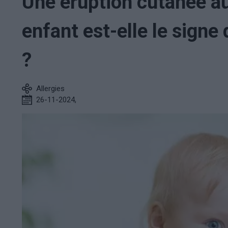
Une éruption cutanée au
enfant est-elle le signe 
?
Allergies
26-11-2024
,