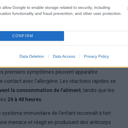
o allow Google to enable storage related to security, including
cation functionality and fraud prevention, and other user protection.
CONFIRM
Data Deletion
Data Access
Privacy Policy
Éruption autour de la bouche chez l'enfant,
photo : panthermedia
, les premiers symptômes peuvent apparaître
contact avec l'allergène. Les réactions rapides se
uivent la consommation de l'aliment
, tandis que les
 les
24 à 48 heures
.
le système immunitaire de l'enfant reconnaît à tort
ne menace et réagit en produisant des anticorps