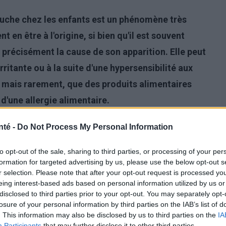
ouche chez les enfants est un phénomène très
en être à l'origine, si bien qu'il est souvent
 précisément la cause de son apparition. Elle peut
ritante ou à la suite d'une hypersensibilité aux
, mais rarement, que des produits alimentaires
 d'une allergie alimentaire.
nté -
Do Not Process My Personal Information
to opt-out of the sale, sharing to third parties, or processing of your per
formation for targeted advertising by us, please use the below opt-out s
r selection. Please note that after your opt-out request is processed y
eing interest-based ads based on personal information utilized by us or
disclosed to third parties prior to your opt-out. You may separately opt-
losure of your personal information by third parties on the IAB’s list of
. This information may also be disclosed by us to third parties on the
IA
Participants
that may further disclose it to other third parties.