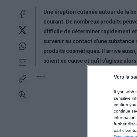
Une éruption cutanée autour de la b
courant. De nombreux produits peuvent 
difficile de déterminer rapidement et
survenir au contact d'une substance ir
produits cosmétiques. Il arrive aussi
soient en cause et qu'il s'agisse alors
Vers la sa
Publicité:
If you wish 
sensitive in
confirm you
continue se
information 
further disc
participants
Downstream 