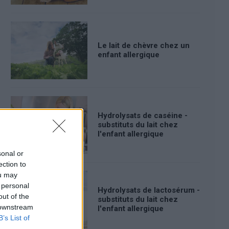
Le lait de chèvre chez un
enfant allergique
Hydrolysats de caséine -
substituts du lait chez
l'enfant allergique
sonal or
ection to
ou may
 personal
Hydrolysats de lactosérum -
out of the
substituts du lait chez
 downstream
l'enfant allergique
B’s List of