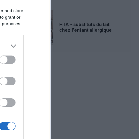
er and store
to grant or
ed purposes
HTA - substituts du lait
chez l'enfant allergique
Publicité: