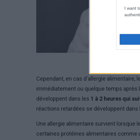
I want t
authenti
Cependant, en cas d'allergie alimentaire
immédiatement ou quelque temps après le 
développent dans les
1 à 2 heures qui s
réactions retardées se développent dans
Une allergie alimentaire survient lorsque 
certaines protéines alimentaires comme u