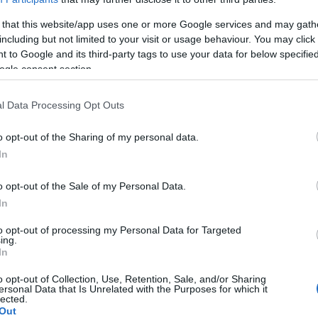
 that this website/app uses one or more Google services and may gath
cadre de l'étude à long terme Understanding Society
including but not limited to your visit or usage behaviour. You may click 
orrélation entre une attitude réaliste face à la vie et
 to Google and its third-party tags to use your data for below specifi
ogle consent section.
onctions cognitives telles que la
mémoire
, la
capacité
maniement des chiffres
. Les personnes dont les
l Data Processing Opt Outs
pées manifestent des
attitudes 22 % plus réalistes
à
o opt-out of the Sharing of my personal data.
'elles sont 34,8 % moins susceptibles d'être optimistes
In
rsonnes interrogées dont les fonctions cognitives sont
o opt-out of the Sale of my Personal Data.
tion financière comme meilleure qu'elle ne l'est en
In
e risque plus fréquente en termes d'investissements, de
to opt-out of processing my Personal Data for Targeted
ing.
In
o opt-out of Collection, Use, Retention, Sale, and/or Sharing
ersonal Data that Is Unrelated with the Purposes for which it
lected.
Out