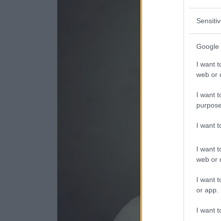
Sensiti
Google 
I want t
web or d
I want t
purpose
I want 
I want t
web or d
I want t
or app.
I want t