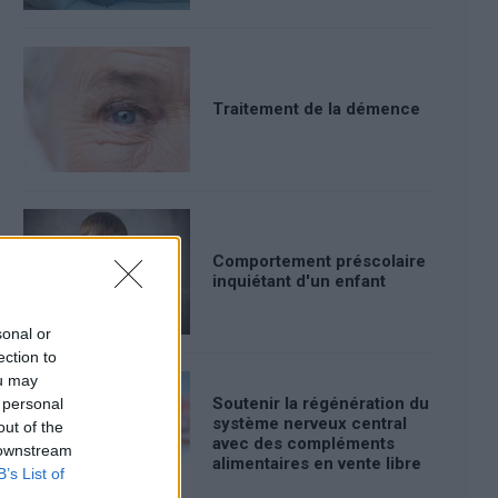
Traitement de la démence
Comportement préscolaire
inquiétant d'un enfant
sonal or
ection to
ou may
Soutenir la régénération du
 personal
système nerveux central
out of the
avec des compléments
 downstream
alimentaires en vente libre
B’s List of