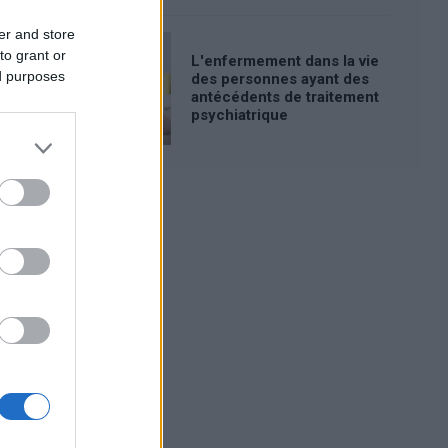
er and store
to grant or
L'enfermement dans la vie
ed purposes
des personnes ayant des
antécédents de traitement
psychiatrique
Publicité: