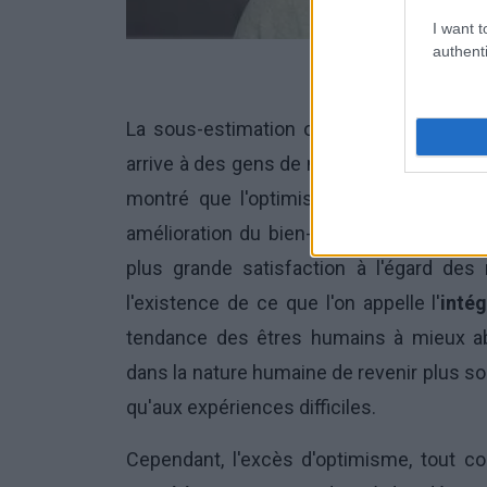
I want t
authenti
La sous-estimation ou la surestimation 
arrive à des gens de manière inattendue.
montré que l'optimisme excessif prése
amélioration du bien-être et de l'estime
plus grande satisfaction à l'égard des
l'existence de ce que l'on appelle l'
inté
tendance des êtres humains à mieux abs
dans la nature humaine de revenir plus 
qu'aux expériences difficiles.
Cependant, l'excès d'optimisme, tout 