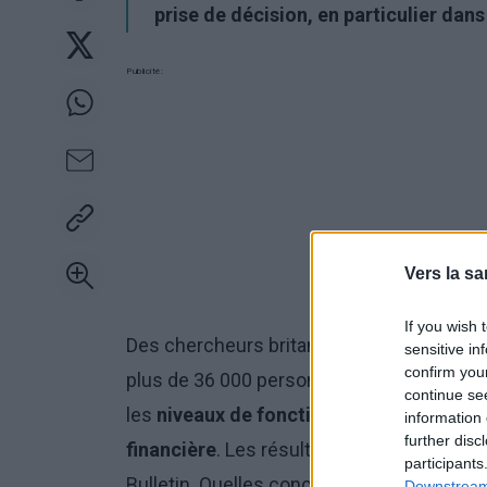
prise de décision, en particulier dans 
Publicité:
Vers la sa
If you wish 
Des chercheurs britanniques de l'universi
sensitive in
confirm you
plus de 36 000 personnes dans tout le pays
continue se
les
niveaux de fonction cognitive et les a
information 
further disc
financière
. Les résultats ont été publiés
participants
Bulletin. Quelles conclusions peut-on tire
Downstream 