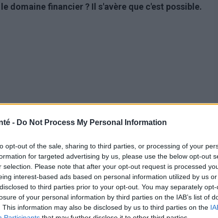
le domaine financier ? Il s'avère que c'est possible.
nté -
Do Not Process My Personal Information
to opt-out of the sale, sharing to third parties, or processing of your per
té de Bath ont mené une étude sur un échantillon de
formation for targeted advertising by us, please use the below opt-out s
r selection. Please note that after your opt-out request is processed y
, au cours de laquelle ils ont découvert un lien entre
eing interest-based ads based on personal information utilized by us or
ttitudes à l'égard de la prise de risque en matière
disclosed to third parties prior to your opt-out. You may separately opt-
losure of your personal information by third parties on the IAB’s list of
 dans la revue Personality and Social Psychology
. This information may also be disclosed by us to third parties on the
IA
r des rapports scientifiques ?
Participants
that may further disclose it to other third parties.