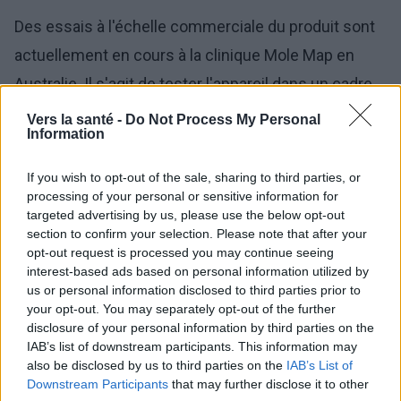
Des essais à l'échelle commerciale du produit sont
actuellement en cours à la clinique Mole Map en
Australie. Il s'agit de tester l'appareil dans un cadre
clinique et d'obtenir l'autorisation de mise sur le
Vers la santé -
Do Not Process My Personal
Information
marché. On estime qu'il faudra environ 2 à 3 ans
pour mettre le produit fini sur le marché.
If you wish to opt-out of the sale, sharing to third parties, or
processing of your personal or sensitive information for
targeted advertising by us, please use the below opt-out
section to confirm your selection. Please note that after your
opt-out request is processed you may continue seeing
interest-based ads based on personal information utilized by
us or personal information disclosed to third parties prior to
your opt-out. You may separately opt-out of the further
disclosure of your personal information by third parties on the
IAB’s list of downstream participants. This information may
also be disclosed by us to third parties on the
IAB’s List of
Downstream Participants
that may further disclose it to other