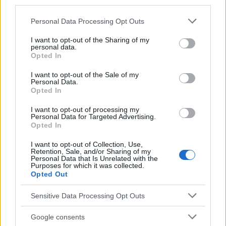
third parties.
Please note that this website/app uses one or more Google
Personal Data Processing Opt Outs
services and may gather and store information including but
not limited to your visit or usage behaviour. You may click to
I want to opt-out of the Sharing of my
personal data.
grant or deny consent to Google and its third-party tags to
Opted In
use your data for below specified purposes in below Google
Technologie de diagnostic du cancer de la peau,
photo de panthermedia
consent section.
I want to opt-out of the Sale of my
Personal Data.
Il s'agit d'un nouvel essai réussi de diagnostic du
Opted In
cancer de la peau à l'aide d'une nouvelle
I want to opt-out of processing my
technologie. Une étude antérieure menée par
Personal Data for Targeted Advertising.
Opted In
l'université Monash avec l'application PanDerm a
I want to opt-out of Collection, Use,
montré que l'outil était jusqu'à
10 points de
Retention, Sale, and/or Sharing of my
Personal Data that Is Unrelated with the
pourcentage
plus précis que l'évaluation
Purposes for which it was collected.
Opted Out
traditionnelle de la peau.
Sensitive Data Processing Opt Outs
Le cancer de la peau est un problème important en
Google consents
Australie. L'Australie étant l'un des pays les plus