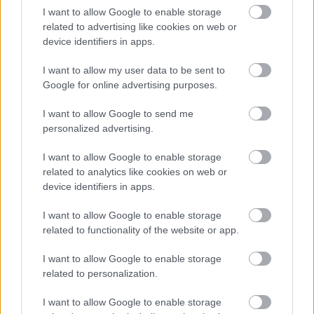
I want to allow Google to enable storage
exposés aux
rayons ultraviolets
, responsables du
related to advertising like cookies on web or
cancer de la peau et des maladies oculaires, des
device identifiers in apps.
recherches approfondies sont menées sur le
I want to allow my user data to be sent to
diagnostic précoce du cancer de la peau.
Google for online advertising purposes.
Actuellement, on estime que le cancer de la peau
I want to allow Google to send me
touchera deux Australiens sur trois avant l'âge de 70
personalized advertising.
ans, et qu'une personne touchée par cette maladie
I want to allow Google to enable storage
related to analytics like cookies on web or
meurt toutes les six heures.
device identifiers in apps.
I want to allow Google to enable storage
Utile? Partagez-le sur Facebook!
related to functionality of the website or app.
I want to allow Google to enable storage
Vous voulez rester informé ? Suivez-
G
o
o
g
l
e
related to personalization.
nous sur
News
I want to allow Google to enable storage