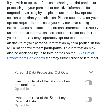
If you wish to opt-out of the sale, sharing to third parties, or
l'apparition rapide de la sensation de satiété
processing of your personal or sensitive information for
targeted advertising by us, please use the below opt-out
pendant les repas,
section to confirm your selection. Please note that after your
opt-out request is processed you may continue seeing
une gêne ou une douleur au niveau de l'abdomen
interest-based ads based on personal information utilized by
ou du bassin,
us or personal information disclosed to third parties prior to
your opt-out. You may separately opt-out of the further
un besoin urgent d'uriner ou une augmentation de
disclosure of your personal information by third parties on the
la fréquence des mictions,
IAB’s list of downstream participants. This information may
also be disclosed by us to third parties on the
IAB’s List of
des selles anormales (en particulier la
Downstream Participants
that may further disclose it to other
constipation),
third parties.
modifications des saignements menstruels (par
Please note that this website/app uses one or more Google
Personal Data Processing Opt Outs
services and may gather and store information including but
exemple, augmentation du volume des
not limited to your visit or usage behaviour. You may click to
I want to opt-out of the Sharing of my
personal data.
saignements),
grant or deny consent to Google and its third-party tags to
Opted In
use your data for below specified purposes in below Google
une fatigue déraisonnable.
consent section.
I want to opt-out of the Sale of my
Personal Data.
Opted In