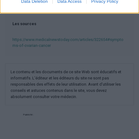
Data Deletion
Data Access
Privacy Policy
Les sources
https://www.medicalnewstoday.com/articles/322654#sympto
ms-of-ovarian-cancer
Le contenu et les documents de ce site Web sont éducatifs et
informatifs. L'éditeur et les éditeurs du site ne sont pas
responsables des effets de leur utilisation. Avant d'utiliser les
conseils et astuces contenus dans le site, vous devez
absolument consulter votre médecin.
Publicité: