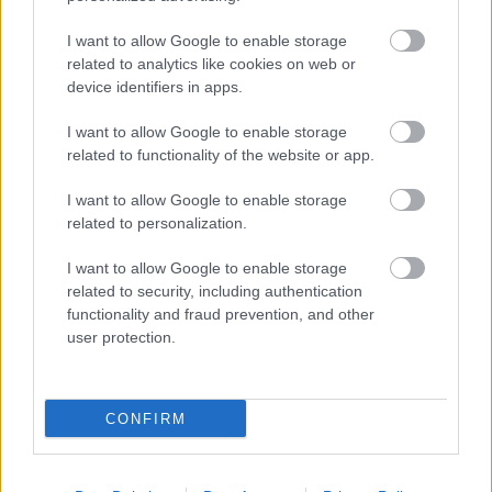
I want to allow Google to enable storage
Utile? Partagez-le sur Facebook!
related to analytics like cookies on web or
device identifiers in apps.
Vous voulez rester informé ? Suivez-
G
o
o
g
l
e
I want to allow Google to enable storage
nous sur
News
related to functionality of the website or app.
I want to allow Google to enable storage
EN RAPPORT
related to personalization.
Sujets
Cancer de l'ovaire
I want to allow Google to enable storage
Symptômes-du-cancer-ovarien
related to security, including authentication
functionality and fraud prevention, and other
user protection.
Catégories médicales
Cancer de l'ovaire non malin
Cancers
Oncologie - général
Oncologie clinique
Tumeur maligne de l'ovaire
CONFIRM
Voir aussi en
english
español
deutsch
polskim