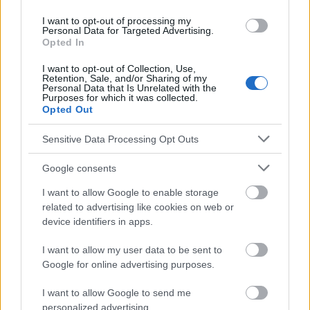
Au vu de ce qui précède, il est clair qu'il est difficile
I want to opt-out of processing my
Personal Data for Targeted Advertising.
d'associer sans équivoque ces plaintes à un
cancer
Opted In
de l'ovaire
- une douleur dans le bas-ventre ou une
I want to opt-out of Collection, Use,
augmentation de la fréquence des mictions
Retention, Sale, and/or Sharing of my
Personal Data that Is Unrelated with the
Purposes for which it was collected.
peuvent, après tout, être le signe d'une infection des
Opted Out
voies urinaires, par exemple. Toutefois, si la patiente
Sensitive Data Processing Opt Outs
présente des troubles inhabituels dont l'origine est
difficile à déterminer, il est tout à fait conseillé de
Google consents
consulter un gynécologue. Il est particulièrement
I want to allow Google to enable storage
related to advertising like cookies on web or
important de consulter un spécialiste si la patiente
device identifiers in apps.
présente des symptômes non spécifiques et qu'elle
I want to allow my user data to be sent to
présente en outre un risque accru de
cancer de
Google for online advertising purposes.
l'ovaire
, par exemple en raison de l'apparition de la
I want to allow Google to send me
maladie chez ses proches parents.
personalized advertising.