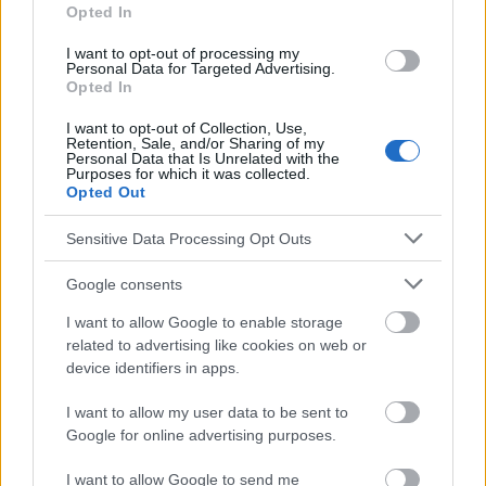
Opted In
I want to opt-out of processing my
Personal Data for Targeted Advertising.
Opted In
Fracture de la phalange ou fracture
I want to opt-out of Collection, Use,
Retention, Sale, and/or Sharing of my
de la phalange - premiers secours
Personal Data that Is Unrelated with the
Purposes for which it was collected.
Opted Out
Autres sujets
10-05-2022
,
Mgr inż. Edyta Żyromska
Sensitive Data Processing Opt Outs
Vous pouvez lire ce texte en 3 min.
Google consents
I want to allow Google to enable storage
related to advertising like cookies on web or
device identifiers in apps.
I want to allow my user data to be sent to
Google for online advertising purposes.
I want to allow Google to send me