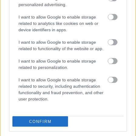
personalized advertising.
I want to allow Google to enable storage
related to analytics like cookies on web or
device identifiers in apps.
shutterstock
I want to allow Google to enable storage
related to functionality of the website or app.
Main cassée
I want to allow Google to enable storage
related to personalization.
I want to allow Google to enable storage
Contrairement à ce que l'on pourrait croire, il
related to security, including authentication
functionality and fraud prevention, and other
est fréquent de se
fracturer
une phalange. Un
user protection.
accident, une inattention ou un choc peuvent
être à l'origine d'un
problème de
phalange.
CONFIRM
Comment y faire face ? Comment aider votre
enfant ? Quand se rendre à l'ATU ?