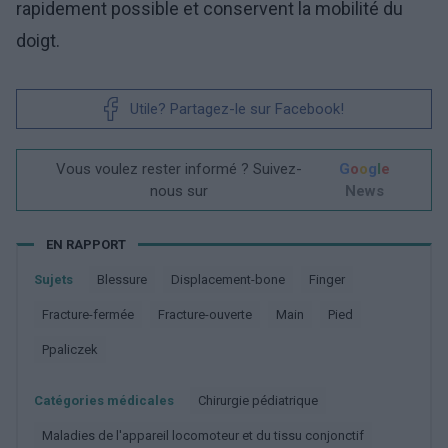
rapidement possible et conservent la mobilité du
doigt.
Utile? Partagez-le sur Facebook!
Vous voulez rester informé ? Suivez-
G
o
o
g
l
e
nous sur
News
EN RAPPORT
Sujets
Blessure
Displacement-bone
Finger
Fracture-fermée
Fracture-ouverte
Main
Pied
Ppaliczek
Catégories médicales
Chirurgie pédiatrique
Maladies de l'appareil locomoteur et du tissu conjonctif