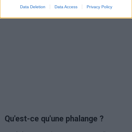
Data Deletion
Data Access
Privacy Policy
Publicité:
Qu'est-ce qu'une phalange ?