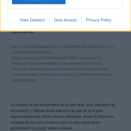
Voir aussi en
english
español
deutsch
polskim
Data Deletion
Data Access
Privacy Policy
Les sources
https://ct24.ceskatelevize.cz/veda/3493146-cesko-ma-prvni-
pripad-opicich-nestovic
https://www.rp.pl/zdrowie/art36373851-hiszpania-25-
kolejnych-zakazen-malpia-ospa-ognisko-sie-rozrasta
https://businessinsider.com.pl/wiadomosci/malpia-ospa-
rozprzestrzenia-sie-w-usa-i-europie-5-faktow-ktore-musisz-
znac/hw1nglq
Le contenu et les documents de ce site Web sont éducatifs et
informatifs. L'éditeur et les éditeurs du site ne sont pas
responsables des effets de leur utilisation. Avant d'utiliser les
conseils et astuces contenus dans le site, vous devez
absolument consulter votre médecin.