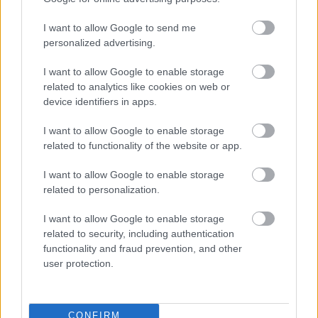
I want to allow Google to send me
personalized advertising.
Utile? Partagez-le sur Facebook!
I want to allow Google to enable storage
related to analytics like cookies on web or
Vous voulez rester informé ? Suivez-
G
o
o
g
l
e
device identifiers in apps.
nous sur
News
I want to allow Google to enable storage
EN RAPPORT
related to functionality of the website or app.
Sujets
Covid-19
Maladie virale
Monkey-pox
I want to allow Google to enable storage
related to personalization.
Variole
Virus
I want to allow Google to enable storage
Catégories médicales
related to security, including authentication
Certaines maladies infectieuses et parasitaires
Varicelle.
functionality and fraud prevention, and other
user protection.
Varicelle avec autres complications
Varicelle sans complications
Variole du singe
Variole1
CONFIRM