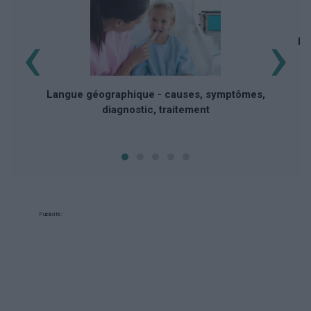
‹
›
Ma
Langue géographique - causes, symptômes,
diagnostic, traitement
Publicité: