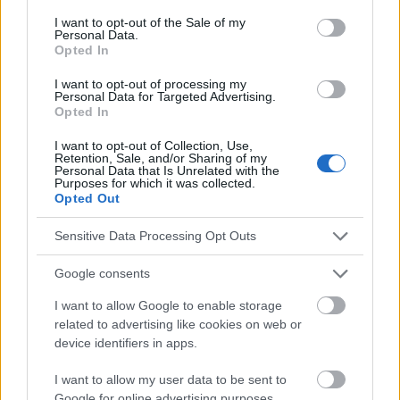
dernières semaines ont été bénins. Beaucoup, mais
consent section.
I want to opt-out of the Sale of my
Personal Data.
pas tous, ont été détectés chez des homosexuels
Opted In
ayant eu des rapports sexuels avec d'autres
I want to opt-out of processing my
Personal Data for Targeted Advertising.
hommes.
Opted In
Contrairement au
virus COVID-19
, qui est très
I want to opt-out of Collection, Use,
Retention, Sale, and/or Sharing of my
contagieux, la
variole du singe
ne se propage
Personal Data that Is Unrelated with the
Purposes for which it was collected.
généralement pas facilement parmi les humains. La
Opted Out
maladie se transmet par de grosses gouttelettes
Sensitive Data Processing Opt Outs
respiratoires lorsque des personnes se trouvent à
Google consents
proximité les unes des autres. Elle se transmet
I want to allow Google to enable storage
également par contact direct avec des lésions
related to advertising like cookies on web or
cutanées ou des fluides corporels, ou par contact
device identifiers in apps.
indirect avec des vêtements ou de la literie
I want to allow my user data to be sent to
contaminés.
Google for online advertising purposes.