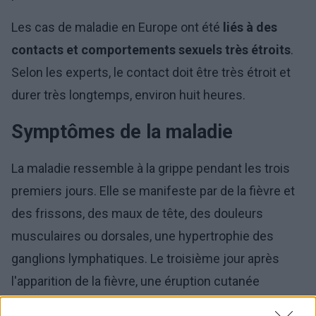
Les cas de maladie en Europe ont été
liés à des
contacts et comportements sexuels très étroits
.
Selon les experts, le contact doit être très étroit et
durer très longtemps, environ huit heures.
Symptômes de la maladie
La maladie ressemble à la grippe pendant les trois
premiers jours. Elle se manifeste par de la fièvre et
des frissons, des maux de tête, des douleurs
musculaires ou dorsales, une hypertrophie des
ganglions lymphatiques. Le troisième jour après
l'apparition de la fièvre, une éruption cutanée
commence à apparaître, qui devrait disparaître au