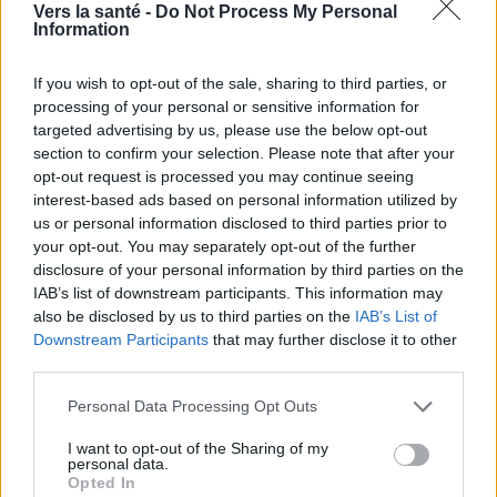
Vers la santé -
Do Not Process My Personal
bout d'une dizaine de jours.
Information
Le premier cas de la maladie a été détecté en 1970
If you wish to opt-out of the sale, sharing to third parties, or
au Congo. Depuis, la maladie revient régulièrement
processing of your personal or sensitive information for
targeted advertising by us, please use the below opt-out
dans la zone de l'Afrique équatoriale.
section to confirm your selection. Please note that after your
opt-out request is processed you may continue seeing
Récemment, une
centaine de cas confirmés
ou
interest-based ads based on personal information utilized by
us or personal information disclosed to third parties prior to
suspects de variole du singe ont été détectés rien
your opt-out. You may separately opt-out of the further
qu'en
Europe et en Amérique du Nord
.
disclosure of your personal information by third parties on the
IAB’s list of downstream participants. This information may
Le plus grand nombre de cas de variole en Europe a
also be disclosed by us to third parties on the
IAB’s List of
Downstream Participants
that may further disclose it to other
été confirmé en Espagne, en Angleterre et au
third parties.
Portugal.
Please note that this website/app uses one or more Google
Personal Data Processing Opt Outs
services and may gather and store information including but
La majorité des cas d'
infection par
la variole du
not limited to your visit or usage behaviour. You may click to
I want to opt-out of the Sharing of my
personal data.
grant or deny consent to Google and its third-party tags to
singe détectés dans le monde au cours des
Opted In
use your data for below specified purposes in below Google