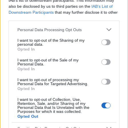
IAB’s list of downstream participants. This information may
dépend également des objets et de leur localisation.
also be disclosed by us to third parties on the
IAB’s List of
Downstream Participants
that may further disclose it to other
third parties.
Jusqu'à 6 heures, les piles et les corps étrangers
Please note that this website/app uses one or more Google
pointus dans l'œsophage doivent être retirés.
Personal Data Processing Opt Outs
services and may gather and store information including but
Jusqu'à 24 heures, les petits corps étrangers
not limited to your visit or usage behaviour. You may click to
I want to opt-out of the Sharing of my
personal data.
grant or deny consent to Google and its third-party tags to
contondants dans l'œsophage et les aimants, les
Opted In
use your data for below specified purposes in below Google
piles, les objets pointus ou longs (> 5-6 cm - ceux
consent section.
I want to opt-out of the Sale of my
Personal Data.
qui pourraient se coincer dans la flexion
Opted In
duodénale) dans l'estomac doivent être retirés.
I want to opt-out of processing my
Personal Data for Targeted Advertising.
Les corps étrangers de taille moyenne (< 5 cm de
Opted In
long et 2-2,5 cm de diamètre) doivent être retirés
I want to opt-out of Collection, Use,
dans les 72 heures.
Retention, Sale, and/or Sharing of my
Personal Data that Is Unrelated with the
Purposes for which it was collected.
Opted Out
Premiers soins