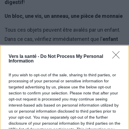
digestif
!
Un bloc, une vis, un anneau, une pièce de monnaie
Tous ces objets peuvent être avalés par un enfant.
Dans ce cas, vérifiez immédiatement que l'
enfant
ne s'étouffe pas
. La grande majorité des corps
Vers la santé -
Do Not Process My Personal
étrangers traversent le tube digestif sans
Information
complications, mais si votre enfant avoue avoir
If you wish to opt-out of the sale, sharing to third parties, or
avalé quelque chose, ne tardez pas,
rendez-vous à
processing of your personal or sensitive information for
l'hôpital
. Les médecins vérifieront dans quelle partie
targeted advertising by us, please use the below opt-out
section to confirm your selection. Please note that after your
du tube digestif se trouve l'objet et l'enfant sera
opt-out request is processed you may continue seeing
placé en observation.
interest-based ads based on personal information utilized by
us or personal information disclosed to third parties prior to
La gastroscopie chez l'enfant est réalisée sous
your opt-out. You may separately opt-out of the further
disclosure of your personal information by third parties on the
anesthésie générale.
L'urgence de sa réalisation