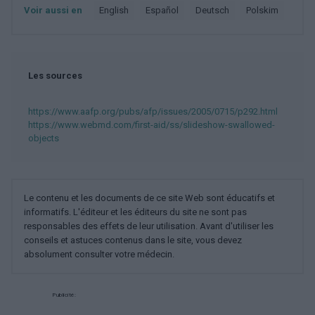
Voir aussi en
english
español
deutsch
polskim
Les sources
https://www.aafp.org/pubs/afp/issues/2005/0715/p292.html
https://www.webmd.com/first-aid/ss/slideshow-swallowed-
objects
Le contenu et les documents de ce site Web sont éducatifs et
informatifs. L'éditeur et les éditeurs du site ne sont pas
responsables des effets de leur utilisation. Avant d'utiliser les
conseils et astuces contenus dans le site, vous devez
absolument consulter votre médecin.
Publicité: