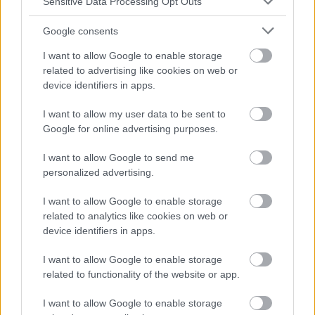
Sensitive Data Processing Opt Outs
1) Vérifiez la perméabilité des voies respiratoires.
Google consents
2) Parlez à l'enfant - votre calme est essentiel.
I want to allow Google to enable storage
3) Si l'enfant s'étouffe, essayez de lui tapoter le dos
related to advertising like cookies on web or
device identifiers in apps.
et de le faire basculer.
4. Appelez une ambulance.
I want to allow my user data to be sent to
Google for online advertising purposes.
Rappelez-vous qu'un corps étranger ingéré ne se
I want to allow Google to send me
manifeste pas toujours immédiatement et que
personalized advertising.
l'enfant ne veut pas toujours dire qu'il a avalé
I want to allow Google to enable storage
quelque chose. Cependant, en cas de
perforation
related to analytics like cookies on web or
device identifiers in apps.
des parois du tube digestif
, des symptômes tels
que fièvre, douleurs abdominales et accélération du
I want to allow Google to enable storage
related to functionality of the website or app.
rythme cardiaque apparaissent. Ne tardez pas à
I want to allow Google to enable storage
appeler les services d'urgence. La rupture du tube