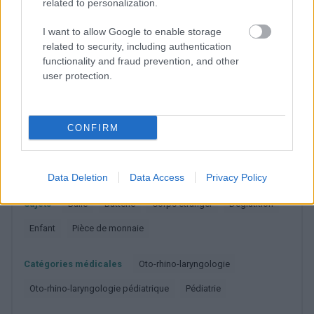
related to personalization.
digestif est une
véritable menace pour la vie de
I want to allow Google to enable storage
l'enfant
.
related to security, including authentication
functionality and fraud prevention, and other
user protection.
Utile? Partagez-le sur Facebook!
Vous voulez rester informé ? Suivez-
G
o
o
g
l
e
CONFIRM
nous sur
News
Data Deletion
Data Access
Privacy Policy
EN RAPPORT
Sujets
Balle
Batterie
Corps étranger
Déglutition
Enfant
Pièce de monnaie
Catégories médicales
Oto-rhino-laryngologie
Oto-rhino-laryngologie pédiatrique
Pédiatrie