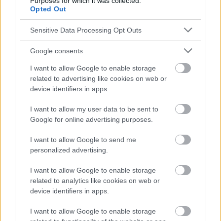
Purposes for which it was collected.
un tube fin muni d'une caméra dans l'œsophage et
Opted Out
l'estomac. Cela permet d'évaluer les dommages
Sensitive Data Processing Opt Outs
causés à la muqueuse de l'œsophage.
Google consents
Un autre test efficace pour diagnostiquer le reflux
I want to allow Google to enable storage
est le
related to advertising like cookies on web or
contrôle du pH
œsophagien (pH-métrie). Il
device identifiers in apps.
s'agit de l'un des tests les plus précis, qui mesure le
I want to allow my user data to be sent to
niveau d'acidité dans l'œsophage sur une période de
Google for online advertising purposes.
24 heures. Une sonde placée dans l'œsophage
I want to allow Google to send me
surveille les périodes où l'acide gastrique remonte
personalized advertising.
dans l'œsophage.
I want to allow Google to enable storage
related to analytics like cookies on web or
device identifiers in apps.
I want to allow Google to enable storage