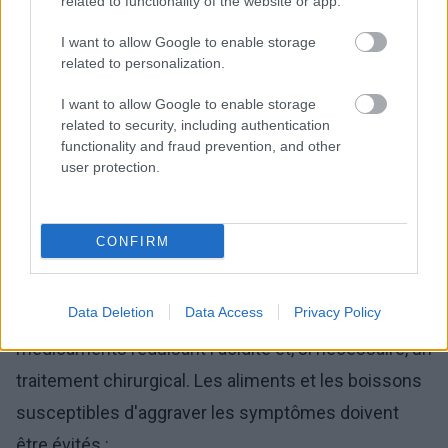
related to functionality of the website or app.
I want to allow Google to enable storage
related to personalization.
I want to allow Google to enable storage
related to security, including authentication
functionality and fraud prevention, and other
user protection.
Maux de gorge chroniques : causes,
photo : panthermedia
CONFIRM
Le traitement du reflux nécessite, entre autres, des
Data Deletion
Data Access
Privacy Policy
changements alimentaires appropriés, des
médicaments réduisant l'acidité et, si nécessaire, un
traitement chirurgical. Les aliments et les boissons
susceptibles d'aggraver les symptômes doivent
être évités :