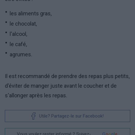
les aliments gras,
le chocolat,
l'alcool,
le café,
agrumes.
Il est recommandé de prendre des repas plus petits,
d'éviter de manger juste avant le coucher et de
s'allonger après les repas.
Utile? Partagez-le sur Facebook!
Vous voulez rester informé ? Suivez-
G
o
o
g
l
e