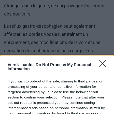
étranger dans la gorge, ce qui provoque également
des douleurs.
Le reflux gastro-œsophagien peut également
affecter les cordes vocales, entraînant un
enrouement, des modifications de la voix et une
sensation de sécheresse dans la gorge. Les
personnes souffrant de reflux peuvent également
Vers la santé -
Do Not Process My Personal
présenter une toux chronique liée à l'
irritation des
Information
voies respiratoires
.
If you wish to opt-out of the sale, sharing to third parties, or
processing of your personal or sensitive information for
targeted advertising by us, please use the below opt-out
section to confirm your selection. Please note that after your
opt-out request is processed you may continue seeing
interest-based ads based on personal information utilized by
us or personal information disclosed to third parties prior to