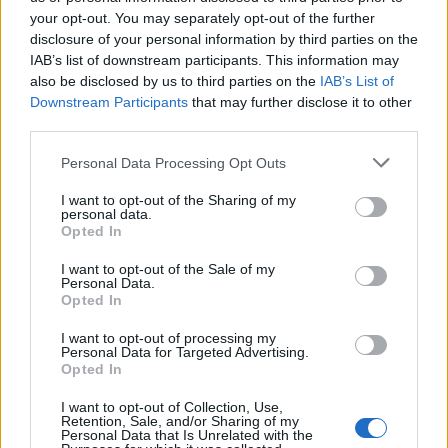
your opt-out. You may separately opt-out of the further
disclosure of your personal information by third parties on the
IAB’s list of downstream participants. This information may
also be disclosed by us to third parties on the
IAB’s List of
Downstream Participants
that may further disclose it to other
third parties.
Please note that this website/app uses one or more Google
Personal Data Processing Opt Outs
services and may gather and store information including but
not limited to your visit or usage behaviour. You may click to
I want to opt-out of the Sharing of my
personal data.
grant or deny consent to Google and its third-party tags to
Maux de gorge chroniques,
photo : panthermedia
Opted In
use your data for below specified purposes in below Google
consent section.
I want to opt-out of the Sale of my
Si le mal de gorge persiste sur une longue période et
Personal Data.
Opted In
que d'autres causes courantes, telles que les
infections, ont été écartées, le médecin peut
I want to opt-out of processing my
Personal Data for Targeted Advertising.
demander des examens complémentaires de
Opted In
l'œsophage et de la gorge à l'aide d'un endoscope.
I want to opt-out of Collection, Use,
Retention, Sale, and/or Sharing of my
La
gastroscopie
consiste à introduire par la bouche
Personal Data that Is Unrelated with the