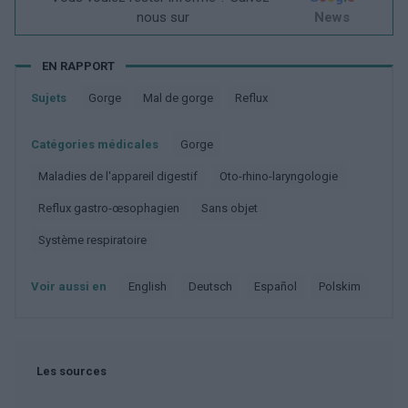
nous sur
News
EN RAPPORT
Sujets
Gorge
Mal de gorge
Reflux
Catégories médicales
Gorge
Maladies de l'appareil digestif
Oto-rhino-laryngologie
Reflux gastro-œsophagien
Sans objet
Système respiratoire
Voir aussi en
english
deutsch
español
polskim
Les sources