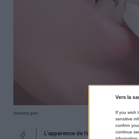
Vers la sa
If you wish 
chewing-gum
sensitive in
confirm you
continue se
L'apparence de l'occlusion peut-elle
information 