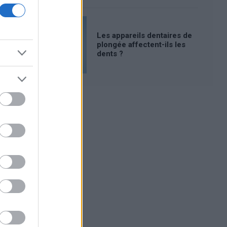
Les appareils dentaires de
plongée affectent-ils les
dents ?
Publicité: