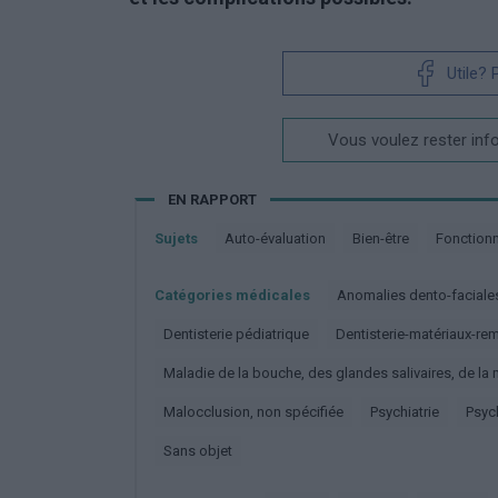
Utile?
Vous voulez rester inf
EN RAPPORT
Sujets
Auto-évaluation
Bien-être
Fonctio
Catégories médicales
Anomalies dento-faciale
Dentisterie pédiatrique
Dentisterie-matériaux-r
Maladie de la bouche, des glandes salivaires, de l
Malocclusion, non spécifiée
Psychiatrie
Psy
Sans objet