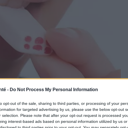
nté -
Do Not Process My Personal Information
PantherMedia
to opt-out of the sale, sharing to third parties, or processing of your per
formation for targeted advertising by us, please use the below opt-out s
r selection. Please note that after your opt-out request is processed y
eing interest-based ads based on personal information utilized by us or
 entraver le fonctionnement quotidien et affecter
disclosed to third parties prior to your opt-out. You may separately opt-