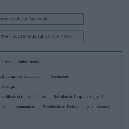
 Partagez-le sur Facebook!
ormé ? Suivez-nous sur
G
o
o
g
l
e
News
nnement
Malocclusion
s [y compris malocclusion].
Dentisterie
emplissage
a mandibule et des mâchoires
Maladies de l'appareil digestif
chiatrie communautaire
Psychiatrie de l'enfant et de l'adolescent