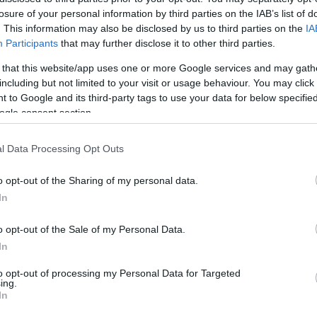
ue ? L'esthétique de la dentition peut-elle
losure of your personal information by third parties on the IAB’s list of
. This information may also be disclosed by us to third parties on the
IA
Participants
that may further disclose it to other third parties.
 that this website/app uses one or more Google services and may gath
including but not limited to your visit or usage behaviour. You may click 
 to Google and its third-party tags to use your data for below specifi
ogle consent section.
l Data Processing Opt Outs
o opt-out of the Sharing of my personal data.
In
o opt-out of the Sale of my Personal Data.
ié une étude visant à examiner comment les
In
rthodontique affectent le fonctionnement social, la
to opt-out of processing my Personal Data for Targeted
ing.
s.
In