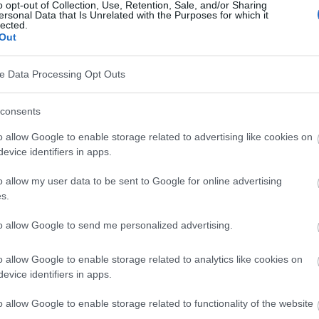
o opt-out of Collection, Use, Retention, Sale, and/or Sharing
ntant des malocclusions
nécessitant un traitement
ersonal Data that Is Unrelated with the Purposes for which it
lected.
taient âgées de 10 à 29 ans et n'étaient pas satisfaites
Out
ve Data Processing Opt Outs
consents
 malocclusion joue un rôle important dans le
o allow Google to enable storage related to advertising like cookies on
soi. Plus de la moitié des personnes interrogées se
evice identifiers in apps.
leurs dents, ont peur d'entendre de tels
o allow my user data to be sent to Google for online advertising
du sexe opposé et de ce que les gens vont penser de
s.
nterrogées envient les jolies dents des autres et 62
to allow Google to send me personalized advertising.
si jolies que celles des autres. En revanche, 43 %
 sourire pour ne pas montrer leurs dents et 38 % ont
o allow Google to enable storage related to analytics like cookies on
evice identifiers in apps.
dentition.
o allow Google to enable storage related to functionality of the website
personnelles ?