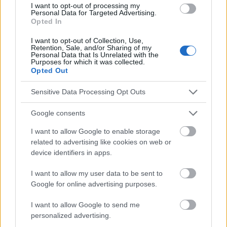
I want to opt-out of processing my
Personal Data for Targeted Advertising.
objectif, fiable et très précis de prédire la conversion
Opted In
chez les patients susceptibles de développer la
I want to opt-out of Collection, Use,
maladie
, a déclaré le Dr Mya Schiess, professeur de
Retention, Sale, and/or Sharing of my
Personal Data that Is Unrelated with the
Purposes for which it was collected.
neurologie et directeur du département des troubles
Opted Out
du mouvement et des maladies
Sensitive Data Processing Opt Outs
neurodégénératives.
Google consents
D'autres recherches sont nécessaires pour évaluer
I want to allow Google to enable storage
de manière concluante les performances de l'outil,
related to advertising like cookies on web or
mais la disponibilité de CODNK-RM offre une
device identifiers in apps.
excellente opportunité d'expérimentation
I want to allow my user data to be sent to
Google for online advertising purposes.
scientifique collaborative et d'
affinement des
algorithmes de l'outil
, ce qui pourrait faire
I want to allow Google to send me
personalized advertising.
progresser la connaissance de la maladie.