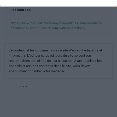
Les sources
https://www.medicalnewstoday.com/articles/ai-tool-detects-
parkinsons-up-to-15-years-early-with-96-accuracy
Le contenu et les documents de ce site Web sont éducatifs et
informatifs. L'éditeur et les éditeurs du site ne sont pas
responsables des effets de leur utilisation. Avant d'utiliser les
conseils et astuces contenus dans le site, vous devez
absolument consulter votre médecin.
Publicité: