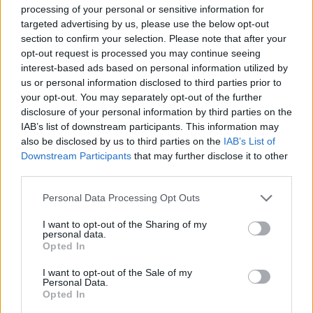
processing of your personal or sensitive information for
CODNK-RM
, qui leur a permis d'identifier des
targeted advertising by us, please use the below opt-out
section to confirm your selection. Please note that after your
combinaisons de métabolites propres aux
opt-out request is processed you may continue seeing
participants à l'étude qui ont développé la maladie de
interest-based ads based on personal information utilized by
us or personal information disclosed to third parties prior to
Parkinson. Ensuite, sur la base de ces seules
your opt-out. You may separately opt-out of the further
combinaisons, ils ont identifié jusqu'à 96 % des
disclosure of your personal information by third parties on the
IAB’s list of downstream participants. This information may
personnes ayant développé la maladie sur une
also be disclosed by us to third parties on the
IAB’s List of
période de 15 ans.
Downstream Participants
that may further disclose it to other
third parties.
Les experts ont également indiqué que le CODNK-
Please note that this website/app uses one or more Google
Personal Data Processing Opt Outs
RM pouvait diagnostiquer la maladie de Parkinson
services and may gather and store information including but
not limited to your visit or usage behaviour. You may click to
I want to opt-out of the Sharing of my
dans
84,3 % des cas
à partir d'échantillons de
personal data.
grant or deny consent to Google and its third-party tags to
Opted In
use your data for below specified purposes in below Google
sébum de la peau.
consent section.
I want to opt-out of the Sale of my
Personal Data.
Cet outil va changer la donne dans le diagnostic de
Opted In
la maladie de Parkinson, en fournissant un moyen