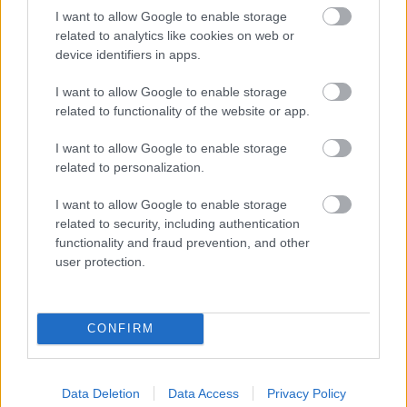
I want to allow Google to enable storage
related to analytics like cookies on web or
Utile? Partagez-le sur Facebook!
device identifiers in apps.
I want to allow Google to enable storage
Vous voulez rester informé ? Suivez-
G
o
o
g
l
e
related to functionality of the website or app.
nous sur
News
I want to allow Google to enable storage
related to personalization.
EN RAPPORT
Sujets
Ai
Maladie de parkinson
Neurologie
I want to allow Google to enable storage
related to security, including authentication
functionality and fraud prevention, and other
Catégories médicales
Maladie de Parkinson
user protection.
Maladies du système nerveux
Neurologie
Sans objet
Système nerveux central
CONFIRM
Voir aussi en
english
español
deutsch
polskim
Data Deletion
Data Access
Privacy Policy