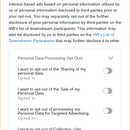
interest-based ads based on personal information utilized by
immunomodulateur sur le cortex préfrontal, une
us or personal information disclosed to third parties prior to
your opt-out. You may separately opt-out of the further
zone dysfonctionnelle chez les patients atteints de
disclosure of your personal information by third parties on the
la maladie d'Alzheimer. Plus précisément, dans une
IAB’s list of downstream participants. This information may
also be disclosed by us to third parties on the
IAB’s List of
étude sur les rongeurs, l'inhalation de menthol a
Downstream Participants
that may further disclose it to other
réduit la charge de cytokines (substances
third parties.
inflammatoires) dans cette zone. Résultat ? Un
Please note that this website/app uses one or more Google
Personal Data Processing Opt Outs
services and may gather and store information including but
cerveau moins enflammé.
not limited to your visit or usage behaviour. You may click to
I want to opt-out of the Sharing of my
personal data.
grant or deny consent to Google and its third-party tags to
L'étude ayant été menée sur des souris, la question
Opted In
use your data for below specified purposes in below Google
se pose de savoir
si elle s'applique également à
consent section.
I want to opt-out of the Sale of my
Personal Data.
l'homme.
Selon le Dr Osborn, il est
Opted In
malheureusement fréquent que les résultats ne
I want to opt-out of processing my
Personal Data for Targeted Advertising.
puissent pas être transposés à l'homme : de
Opted In
nombreuses différences génétiques, anatomiques,
I want to opt-out of Collection, Use,