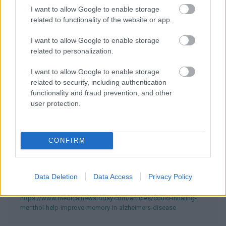
I want to allow Google to enable storage
related to functionality of the website or app.
EN RAPPORT
Sujets
Lutte contre la maladie d'alzheimer
I want to allow Google to enable storage
related to personalization.
Maladie d'alzheimer
Menthol
I want to allow Google to enable storage
related to security, including authentication
Catégories médicales
Maladie de Parkinson
functionality and fraud prevention, and other
Sans objet
Système nerveux central
user protection.
Voir aussi en
english
español
deutsch
polskim
CONFIRM
Les sources
Data Deletion
Data Access
Privacy Policy
https://www.medicalnewstoday.com/articles/could-inhaling-
menthol-help-improve-memory-in-alzheimers-disease