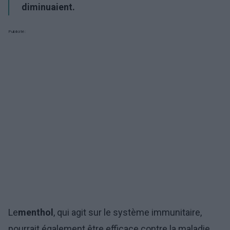
diminuaient.
Publicité:
Le
menthol
, qui agit sur le système immunitaire,
pourrait également être efficace contre la maladie