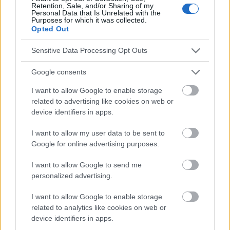
Retention, Sale, and/or Sharing of my
métaboliques et physiologiques entre les espèces
Personal Data that Is Unrelated with the
Purposes for which it was collected.
expliquent ce phénomène
.
Opted Out
Il s'agit sans aucun doute d'une découverte très
Sensitive Data Processing Opt Outs
importante dans le domaine médical, qu'il convient
Google consents
de poursuivre. L'étude montre qu'il est possible de
I want to allow Google to enable storage
moduler le cerveau
par l'odorat, mais l'analyse est
related to advertising like cookies on web or
device identifiers in apps.
trop étroite pour pouvoir déterminer sans équivoque
l'effet positif du menthol dans la lutte contre la
I want to allow my user data to be sent to
Google for online advertising purposes.
maladie d'Alzheimer.
I want to allow Google to send me
personalized advertising.
Utile? Partagez-le sur Facebook!
I want to allow Google to enable storage
related to analytics like cookies on web or
Vous voulez rester informé ? Suivez-
G
o
o
g
l
e
device identifiers in apps.
nous sur
News