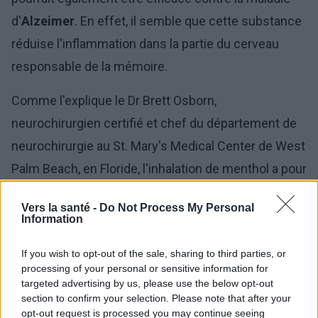
d'
Alzeimer
. En effet, il semble que cette substance
réduise l'inflammation dans la partie du cerveau
responsable de la mémoire.
Comme l'explique le Dr Brett Osborn,
neurochirurgien certifié et chef du département de
neurochirurgie au St. Mary's Medical Center de West
Palm Beach, en Floride, l'inhalation de menthol a pour
effet d'
améliorer les fonctions cognitives
. Une
Vers la santé -
Do Not Process My Personal
exposition, même brève, peut affecter le système
Information
immunitaire et prévenir le déclin cognitif qui survient
If you wish to opt-out of the sale, sharing to third parties, or
chez les personnes atteintes de la maladie
processing of your personal or sensitive information for
d'Alzheimer.
targeted advertising by us, please use the below opt-out
section to confirm your selection. Please note that after your
opt-out request is processed you may continue seeing
Le menthol semble avoir un effet