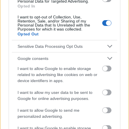
Personal Data for Targeted Advertising.
soutien systémique à l'activité physique dans la vie
Opted In
quotidienne.
I want to opt-out of Collection, Use,
Retention, Sale, and/or Sharing of my
Personal Data that Is Unrelated with the
Les experts qui commentent l'étude soulignent son
Purposes for which it was collected.
Opted Out
importance pratique. Connaître les groupes les plus
Sensitive Data Processing Opt Outs
exposés au déclin de l'activité physique permet de
mieux cibler l'éducation et le soutien.
Google consents
I want to allow Google to enable storage
related to advertising like cookies on web or
device identifiers in apps.
I want to allow my user data to be sent to
Google for online advertising purposes.
I want to allow Google to send me
personalized advertising.
I want to allow Google to enable storage