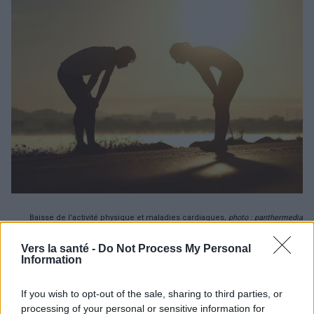
Baisse de l'activité physique et maladies cardiaques,
photo : panthermedia
Vers la santé -
Do Not Process My Personal
Le professeur Yariv Gerber, de l'université de Tel-
Information
Aviv, coauteur de l'étude, souligne : "Les maladies
If you wish to opt-out of the sale, sharing to third parties, or
cardiovasculaires mettent des années à se
processing of your personal or sensitive information for