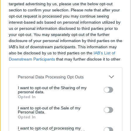
développer :
Les maladies cardiovasculaires
targeted advertising by us, please use the below opt-out
section to confirm your selection. Please note that after your
mettent des années à se développer et l'activité
opt-out request is processed you may continue seeing
physique est l'un des outils les plus puissants dont
interest-based ads based on personal information utilized by
us or personal information disclosed to third parties prior to
nous disposons pour les prévenir.
your opt-out. You may separately opt-out of the further
disclosure of your personal information by third parties on the
L'analyse a également révélé des différences entre
IAB’s list of downstream participants. This information may
les groupes ethniques et les sexes. Les
résultats
also be disclosed by us to third parties on the
IAB’s List of
Downstream Participants
that may further disclose it to other
concernant les femmes noires
sont
third parties.
particulièrement préoccupants, car ce sont elles qui
Please note that this website/app uses one or more Google
Personal Data Processing Opt Outs
présentent les niveaux d'activité physique les plus
services and may gather and store information including but
not limited to your visit or usage behaviour. You may click to
I want to opt-out of the Sharing of my
faibles à tous les stades de la vie. Les chercheurs
personal data.
grant or deny consent to Google and its third-party tags to
Opted In
soulignent que ces résultats indiquent clairement la
use your data for below specified purposes in below Google
consent section.
I want to opt-out of the Sale of my
nécessité d'une action préventive adaptée aux
Personal Data.
Opted In
communautés spécifiques, qu'il s'agisse de la mise
à disposition d'espaces de loisirs sûrs ou d'un
I want to opt-out of processing my