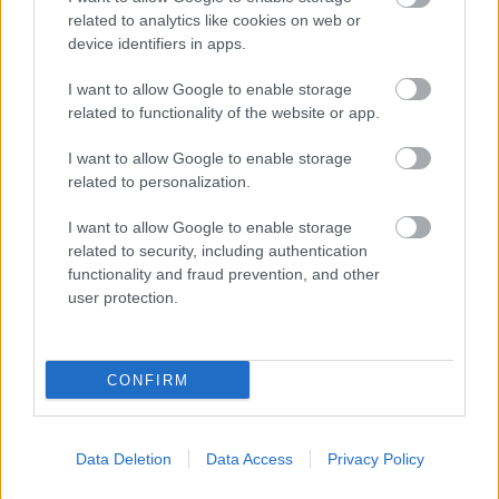
related to analytics like cookies on web or
device identifiers in apps.
I want to allow Google to enable storage
related to functionality of the website or app.
Le sport comme outil de prévention des maladies cardiovasculaires,
photo :
I want to allow Google to enable storage
related to personalization.
panthermedia
I want to allow Google to enable storage
Le Dr Jennifer Wong, du MemorialCare Heart and
related to security, including authentication
Vascular Institute, note que les résultats aident à
functionality and fraud prevention, and other
user protection.
comprendre l'importance de la prévention et d'une
intervention opportune :
CONFIRM
Cela montre que ce n'est pas seulement le
traitement qui est essentiel, mais avant tout la
Data Deletion
Data Access
Privacy Policy
prévention. Il vaut la peine de donner la priorité aux