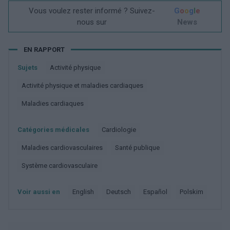
Vous voulez rester informé ? Suivez-
G
o
o
g
l
e
nous sur
News
EN RAPPORT
Sujets
Activité physique
Activité physique et maladies cardiaques
Maladies cardiaques
Catégories médicales
Cardiologie
Maladies cardiovasculaires
Santé publique
Système cardiovasculaire
Voir aussi en
english
deutsch
español
polskim