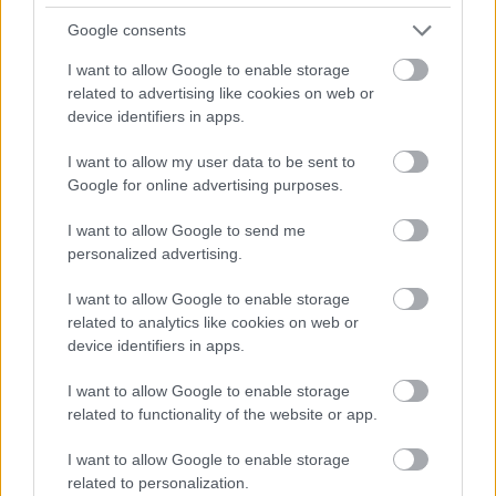
placebo et du dronabinol ; ce dernier a réduit le
Google consents
nombre d'apnées et de respirations superficielles,
I want to allow Google to enable storage
related to advertising like cookies on web or
amélioré l'estime de soi, et a eu un bon effet sur la
device identifiers in apps.
réduction de la somnolence diurne et la satisfaction
I want to allow my user data to be sent to
globale du traitement. Il est intéressant de noter que
Google for online advertising purposes.
l'American Academy of Sleep Medicine indique que
I want to allow Google to send me
l'utilisation de médicaments
à base de cannabis et
personalized advertising.
de cannabinoïdes synthétiques
dans ces cas n'est
I want to allow Google to enable storage
pas justifiée.
related to analytics like cookies on web or
device identifiers in apps.
Des recherches supplémentaires sont nécessaires
I want to allow Google to enable storage
dans tous les cas susmentionnés.
related to functionality of the website or app.
I want to allow Google to enable storage
Utile? Partagez-le sur Facebook!
related to personalization.