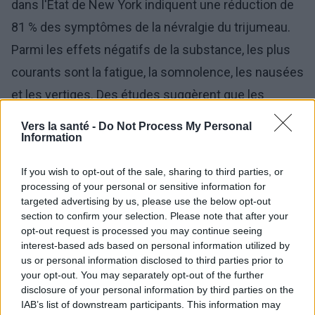
dans l'État de New York indiquent une réduction de
81 % des symptômes de la névralgie du trijumeau.
Parmi les effets négatifs de la substance, les plus
courants sont la fatigue, la somnolence, les nausées
et les vertiges. Des études suggèrent que les
cannabinoïdes pourraient devenir une alternative
Vers la santé -
Do Not Process My Personal
Information
aux
médicaments opioïdes
.
If you wish to opt-out of the sale, sharing to third parties, or
Dystonie et spasticité
processing of your personal or sensitive information for
targeted advertising by us, please use the below opt-out
Le nombre d'essais randomisés sur les effets des
section to confirm your selection. Please note that after your
cannabinoïdes sur les troubles du mouvement ne
opt-out request is processed you may continue seeing
interest-based ads based on personal information utilized by
permet pas encore de formuler des
us or personal information disclosed to third parties prior to
recommandations ; les données les plus probantes
your opt-out. You may separately opt-out of the further
disclosure of your personal information by third parties on the
soutiennent leur utilisation dans le traitement de la
IAB’s list of downstream participants. This information may