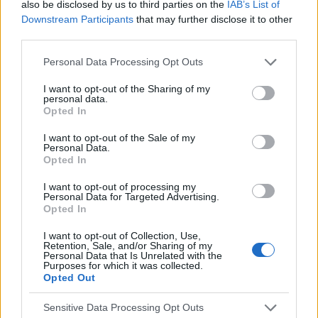
spasticité et de la douleur neuropathique dans la
also be disclosed by us to third parties on the
IAB’s List of
Downstream Participants
that may further disclose it to other
sclérose en plaques.
third parties.
Please note that this website/app uses one or more Google
Apnée obstructive du sommeil
Personal Data Processing Opt Outs
services and may gather and store information including but
not limited to your visit or usage behaviour. You may click to
I want to opt-out of the Sharing of my
Selon les National Academies of Sciences,
personal data.
grant or deny consent to Google and its third-party tags to
Opted In
Engineering, and Medicine (2017), il existe "des
use your data for below specified purposes in below Google
consent section.
I want to opt-out of the Sale of my
preuves modérées suggérant que les
Personal Data.
Opted In
cannabinoïdes [...] améliorent les résultats du
sommeil à court terme chez les patients [...]
I want to opt-out of processing my
Personal Data for Targeted Advertising.
souffrant d'apnée obstructive du sommeil". Cette
Opted In
publication présente les résultats d'une étude sur
I want to opt-out of Collection, Use,
Retention, Sale, and/or Sharing of my
l'utilisation du
dronabinol dans les ESV
, qui sont
Personal Data that Is Unrelated with the
Purposes for which it was collected.
très prometteurs.
Opted Out
Sensitive Data Processing Opt Outs
Ils ont comparé les résultats de patients prenant un