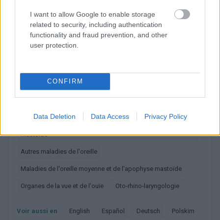
I want to allow Google to enable storage
Vous voulez rester informé ? Suivez-
G
o
o
g
l
e
related to security, including authentication
nous sur
News
functionality and fraud prevention, and other
user protection.
EN RAPPORT
Sujets
Cbd
Chanvre
Le cannabis
CONFIRM
Otolaryngologie
Thc
Catégories médicales
Data Deletion
Data Access
Privacy Policy
Autres affections de l'oreille moyenne et de l'apophyse
mastoïde
Autres maladies de l'oreille
Maladies de l'oreille moyenne et de l'apophyse mastoïde
Organes de la vue et de l'ouïe
Oto-rhino-laryngologie
Voir aussi en
english
español
deutsch
polskim