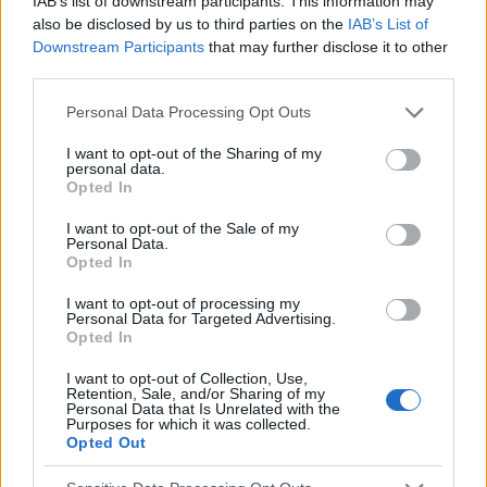
IAB’s list of downstream participants. This information may
also be disclosed by us to third parties on the
IAB’s List of
Downstream Participants
that may further disclose it to other
third parties.
Please note that this website/app uses one or more Google
Personal Data Processing Opt Outs
services and may gather and store information including but
not limited to your visit or usage behaviour. You may click to
I want to opt-out of the Sharing of my
personal data.
grant or deny consent to Google and its third-party tags to
Opted In
use your data for below specified purposes in below Google
consent section.
I want to opt-out of the Sale of my
Personal Data.
Opted In
I want to opt-out of processing my
Personal Data for Targeted Advertising.
Opted In
NOUS RECOMMANDONS LES CONTENUS DE LA
CATÉGORIE
TROUBLES MENTAUX
I want to opt-out of Collection, Use,
Retention, Sale, and/or Sharing of my
Personal Data that Is Unrelated with the
Purposes for which it was collected.
Opted Out