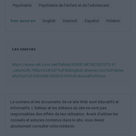
Psychiatrie
Psychiatrie de l'enfant et de l'adolescent
Voir aussi en
english
deutsch
español
polskim
Les sources
https://www.cell.com/cell/fulltext/S0092-8674(25)01373-X?
_returnURL=https%3A%2F%2Flinkinghub.elsevier.com%2Fretriev
e%2Fpii%2FS009286742501373X%3Fshowall%3Dtrue
Le contenu et les documents de ce site Web sont éducatifs et
informatifs. L'éditeur et les éditeurs du site ne sont pas
responsables des effets de leur utilisation. Avant d'utiliser les
conseils et astuces contenus dans le site, vous devez
absolument consulter votre médecin.