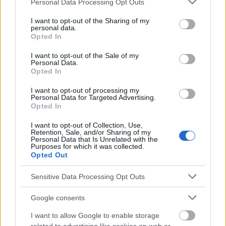
Personal Data Processing Opt Outs
son état, il
n'est pas conseillé de le laver avant la
services and may gather and store information including but
not limited to your visit or usage behaviour. You may click to
I want to opt-out of the Sharing of my
visite
. Les maladies du cuir chevelu les plus
personal data.
grant or deny consent to Google and its third-party tags to
Opted In
fréquemment diagnostiquées sont les
pellicules, le
use your data for below specified purposes in below Google
consent section.
I want to opt-out of the Sale of my
psoriasis
ou la
dermatite
séborrhéique
(DS
). Les
Personal Data.
Opted In
causes sont les suivantes :
infections fongiques,
facteurs génétiques, mauvaise alimentation, stress,
I want to opt-out of processing my
Personal Data for Targeted Advertising.
maladies auto-immunes ou troubles
Opted In
psychologiques (par exemple, troubles dépressifs).
I want to opt-out of Collection, Use,
Retention, Sale, and/or Sharing of my
Personal Data that Is Unrelated with the
Le traitement d'une affection par un trichologue
Purposes for which it was collected.
Opted Out
nécessite également des examens approfondis :
Sensitive Data Processing Opt Outs
analyses sanguines,
trichoscopie
(évaluation de
l'état des cheveux et de la peau à l'aide d'un
Google consents
trichoscope),
examen physique des cheveux et du
I want to allow Google to enable storage