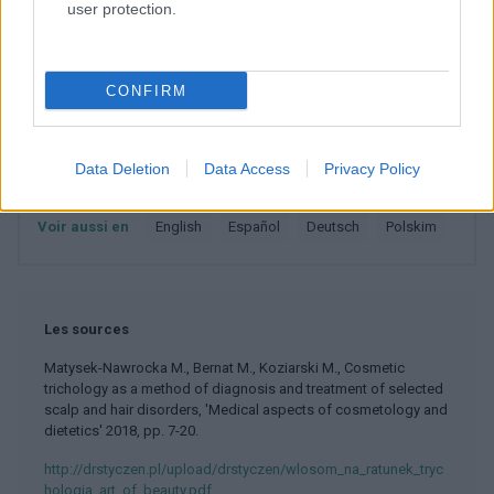
user protection.
Sujets
Cheveux
Cosmétologie
Trichologie
CONFIRM
Catégories médicales
Champignons
Cheveux
Cheveux
Dermatologie
Data Deletion
Data Access
Privacy Policy
Traitements de dermatologie esthétique
Voir aussi en
english
español
deutsch
polskim
Les sources
Matysek-Nawrocka M., Bernat M., Koziarski M., Cosmetic
trichology as a method of diagnosis and treatment of selected
scalp and hair disorders, 'Medical aspects of cosmetology and
dietetics' 2018, pp. 7-20.
http://drstyczen.pl/upload/drstyczen/wlosom_na_ratunek_tryc
hologia_art_of_beauty.pdf