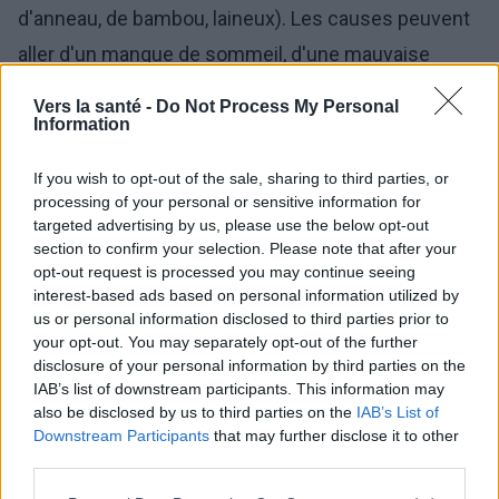
d'anneau, de bambou, laineux). Les causes peuvent
aller d'un manque de sommeil, d'une mauvaise
alimentation et du stress, à certains médicaments,
Vers la santé -
Do Not Process My Personal
en passant par des maladies auto-immunes, des
Information
changements hormonaux, des soins inappropriés,
If you wish to opt-out of the sale, sharing to third parties, or
des carences en vitamines (par exemple en fer) et
-
processing of your personal or sensitive information for
targeted advertising by us, please use the below opt-out
en particulier dans le cas de la structure des
section to confirm your selection. Please note that after your
cheveux
prédispositions génétiques. Le
- des
opt-out request is processed you may continue seeing
interest-based ads based on personal information utilized by
traitement consiste à utiliser des préparations
us or personal information disclosed to third parties prior to
adaptées, éventuellement à modifier les habitudes
your opt-out. You may separately opt-out of the further
disclosure of your personal information by third parties on the
alimentaires.
IAB’s list of downstream participants. This information may
also be disclosed by us to third parties on the
IAB’s List of
Downstream Participants
that may further disclose it to other
Le deuxième objet de l'examen du trichologue est le
third parties.
cuir chevelu. Il est utile de rappeler que pour évaluer
Please note that this website/app uses one or more Google