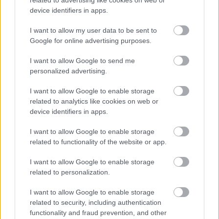
cuir chevelu
related to advertising like cookies on web or
.
device identifiers in apps.
Entre autres, la trichologie est en train de devenir
I want to allow my user data to be sent to
une spécialisation supplémentaire pour les
Google for online advertising purposes.
médecins esthétiques
. Toutefois, il faut savoir que
I want to allow Google to send me
le parcours de formation d'un trichologue
n'est pas
personalized advertising.
réglementé
, de sorte que certains traitements
I want to allow Google to enable storage
related to analytics like cookies on web or
trichologiques peuvent figurer dans l'offre des
device identifiers in apps.
salons de beauté.
I want to allow Google to enable storage
related to functionality of the website or app.
Utile? Partagez-le sur Facebook!
I want to allow Google to enable storage
related to personalization.
Vous voulez rester informé ? Suivez-
G
o
o
g
l
e
nous sur
News
I want to allow Google to enable storage
related to security, including authentication
functionality and fraud prevention, and other
EN RAPPORT