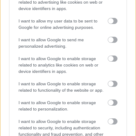
related to advertising like cookies on web or
device identifiers in apps.
Utile? Partagez-le sur Facebook!
I want to allow my user data to be sent to
Google for online advertising purposes.
Vous voulez rester informé ? Suivez-
G
o
o
g
l
e
nous sur
News
I want to allow Google to send me
personalized advertising.
EN RAPPORT
I want to allow Google to enable storage
Sujets
Dysautonomie
Symptômes de dysautonomie
related to analytics like cookies on web or
device identifiers in apps.
Système nerveux autonome
I want to allow Google to enable storage
Catégories médicales
related to functionality of the website or app.
Autres maladies gastro-intestinales
I want to allow Google to enable storage
Autres troubles du système nerveux
Diabète
related to personalization.
Diabète associé à la malnutrition
Diabète non spécifié
I want to allow Google to enable storage
Diabète sucré insulinodépendant
related to security, including authentication
functionality and fraud prevention, and other