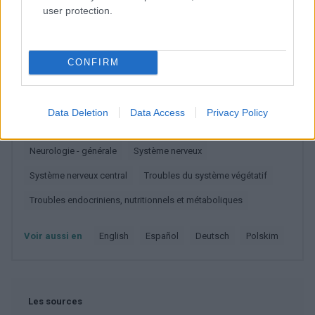
Diabète sucré insulino-dépendant
user protection.
Dysautonomie familiale [Riley-Day].
Malabsorption intestinale
Maladie cœliaque
CONFIRM
Maladie viscérale [maladie cœliaque].
Maladies de l'appareil digestif
Data Deletion
Data Access
Privacy Policy
Maladies du système nerveux
Neurologie
Neurologie - générale
Système nerveux
Système nerveux central
Troubles du système végétatif
Troubles endocriniens, nutritionnels et métaboliques
Voir aussi en
english
español
deutsch
polskim
Les sources