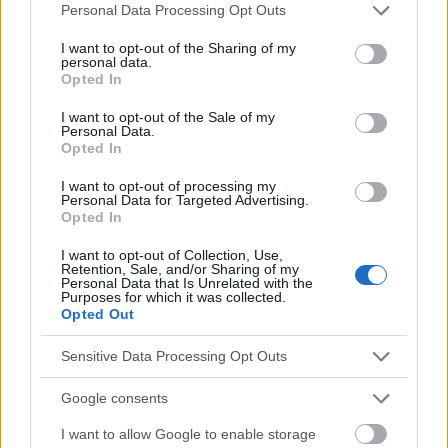
Please note that this website/app uses one or more Google
Personal Data Processing Opt Outs
sentiments d'agitation.
services and may gather and store information including but
not limited to your visit or usage behaviour. You may click to
I want to opt-out of the Sharing of my
personal data.
grant or deny consent to Google and its third-party tags to
Opted In
use your data for below specified purposes in below Google
Avant de traiter la
dysautonomie
, il est nécessaire
consent section.
I want to opt-out of the Sale of my
d'en trouver la cause, car les interventions
Personal Data.
Opted In
thérapeutiques nécessaires peuvent varier en
I want to opt-out of processing my
fonction de l'origine du problème. Les
Personal Data for Targeted Advertising.
Opted In
dysautonomies
primaires sont généralement
incurables, mais lorsque le problème survient en
I want to opt-out of Collection, Use,
Retention, Sale, and/or Sharing of my
Personal Data that Is Unrelated with the
relation avec la présence d'une autre affection (par
Purposes for which it was collected.
Opted Out
exemple, le diabète sucré), son traitement approprié
peut conduire à une réduction de la gravité des
Sensitive Data Processing Opt Outs
symptômes de la dysautonomie
, voire à leur
Google consents
disparition complète.
I want to allow Google to enable storage