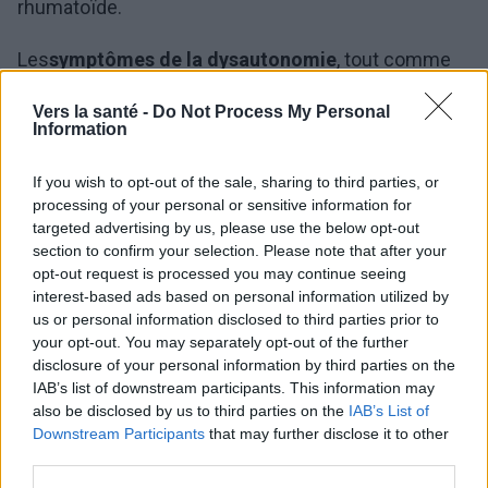
rhumatoïde.
Les
symptômes de la dysautonomie
, tout comme
ses causes, peuvent être très variés et
Vers la santé -
Do Not Process My Personal
comprennent les éléments suivants :
Information
troubles de la thermorégulation,
If you wish to opt-out of the sale, sharing to third parties, or
processing of your personal or sensitive information for
troubles visuels,
targeted advertising by us, please use the below opt-out
section to confirm your selection. Please note that after your
évanouissement,
opt-out request is processed you may continue seeing
troubles du rythme cardiaque,
interest-based ads based on personal information utilized by
us or personal information disclosed to third parties prior to
vertiges,
your opt-out. You may separately opt-out of the further
troubles respiratoires,
disclosure of your personal information by third parties on the
IAB’s list of downstream participants. This information may
sautes d'humeur,
also be disclosed by us to third parties on the
IAB’s List of
Downstream Participants
that may further disclose it to other
faiblesse,
third parties.
troubles de la concentration,