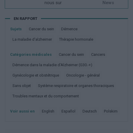
nous sur
News
EN RAPPORT
Sujets
Cancer du sein
Démence
La maladie d'alzheimer
Thérapie hormonale
Catégories médicales
Cancer du sein
Cancers
Démence dans la maladie d'Alzheimer (G30.-+)
Gynécologie et obstétrique
Oncologie - général
Sans objet
Système respiratoire et organes thoraciques
Troubles mentaux et du comportement
Voir aussi en
english
español
deutsch
polskim