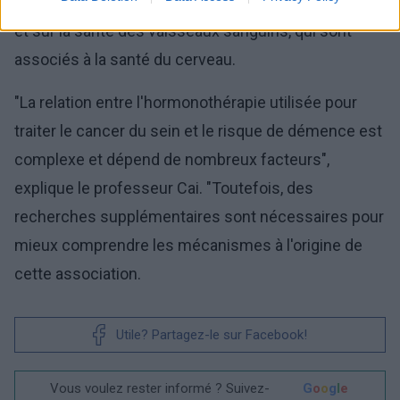
l'élimination d'une protéine appelée bêta-amyloïde
et sur la santé des vaisseaux sanguins, qui sont
associés à la santé du cerveau.
"La relation entre l'hormonothérapie utilisée pour
traiter le cancer du sein et le risque de démence est
complexe et dépend de nombreux facteurs",
explique le professeur Cai. "Toutefois, des
recherches supplémentaires sont nécessaires pour
mieux comprendre les mécanismes à l'origine de
cette association.
Utile? Partagez-le sur Facebook!
Vous voulez rester informé ? Suivez-
G
o
o
g
l
e