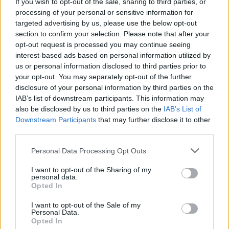
If you wish to opt-out of the sale, sharing to third parties, or
processing of your personal or sensitive information for
démentielles
. Pour calculer le risque de développer
targeted advertising by us, please use the below opt-out
ces maladies, les chercheurs ont pris en compte le
section to confirm your selection. Please note that after your
opt-out request is processed you may continue seeing
risque de décès associé à l'augmentation de l'âge et
interest-based ads based on personal information utilized by
de la durée d'exposition à l'hormonothérapie.
us or personal information disclosed to third parties prior to
your opt-out. You may separately opt-out of the further
Ils ont constaté que si l'utilisation de
disclosure of your personal information by third parties on the
IAB’s list of downstream participants. This information may
l'hormonothérapie était associée à une réduction
also be disclosed by us to third parties on the
IAB’s List of
globale du risque relatif de développer des maladies
Downstream Participants
that may further disclose it to other
third parties.
démentielles, son effet protecteur était plus
Please note that this website/app uses one or more Google
Personal Data Processing Opt Outs
prononcé chez les patients âgés de 65 à 69 ans et
services and may gather and store information including but
diminuait avec l'âge.
not limited to your visit or usage behaviour. You may click to
I want to opt-out of the Sharing of my
personal data.
grant or deny consent to Google and its third-party tags to
Opted In
use your data for below specified purposes in below Google
Il existe
trois types principaux d'hormonothérapie
consent section.
I want to opt-out of the Sale of my
pour le cancer du sein
:
Personal Data.
Opted In