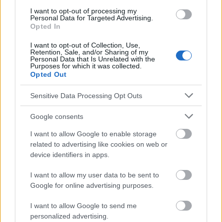
les modulateurs sélectifs des récepteurs
I want to opt-out of processing my
Personal Data for Targeted Advertising.
d'œstrogènes,
Opted In
les inhibiteurs de l'aromatase,
I want to opt-out of Collection, Use,
Retention, Sale, and/or Sharing of my
les dégradateurs sélectifs des récepteurs
Personal Data that Is Unrelated with the
Purposes for which it was collected.
d'œstrogènes.
Opted Out
Sensitive Data Processing Opt Outs
L'analyse a montré que le risque de développer une
Google consents
démence différait selon le type d'hormonothérapie.
I want to allow Google to enable storage
related to advertising like cookies on web or
device identifiers in apps.
I want to allow my user data to be sent to
Google for online advertising purposes.
I want to allow Google to send me
personalized advertising.