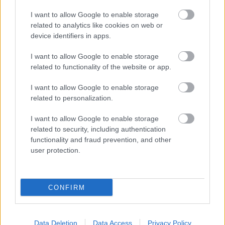
I want to allow Google to enable storage
related to analytics like cookies on web or
device identifiers in apps.
I want to allow Google to enable storage
related to functionality of the website or app.
I want to allow Google to enable storage
Types d'hormonothérapie,
photo : panthermedia
related to personalization.
Selon le professeur Cai, les œstrogènes ont un
I want to allow Google to enable storage
effet protecteur sur le
système nerveux central
, de
related to security, including authentication
functionality and fraud prevention, and other
sorte que ces thérapies peuvent affecter le risque
user protection.
de démence en imitant les œstrogènes, en
affectant la production d'œstrogènes ou en régulant
CONFIRM
les niveaux des récepteurs d'œstrogènes.
L'hormonothérapie peut également influer sur
Data Deletion
Data Access
Privacy Policy