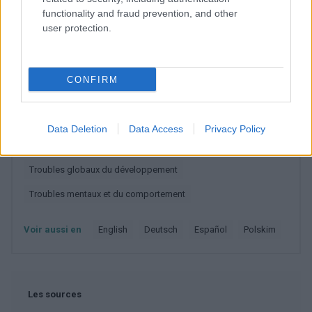
functionality and fraud prevention, and other
user protection.
EN RAPPORT
Sujets
Anémie
Carence en fer
Carence en vitamine d
CONFIRM
L'alimentation sélective
Troubles du spectre autistique
Catégories médicales
Autisme infantile
Psychiatrie
Data Deletion
Data Access
Privacy Policy
Psychiatrie de l'enfant et de l'adolescent
Sans objet
Troubles globaux du développement
Troubles mentaux et du comportement
Voir aussi en
english
deutsch
español
polskim
Les sources