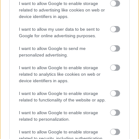
manifestent dès la vie fœtale. Selon les
I want to allow Google to enable storage
related to advertising like cookies on web or
connaissances actuelles, les principaux
device identifiers in apps.
symptômes sont des difficultés de communication
I want to allow my user data to be sent to
et d'interaction sociales, des intérêts restreints et
Google for online advertising purposes.
des comportements et rituels stéréotypés et
I want to allow Google to send me
répétitifs. L'alimentation sélective, c'est-à-dire la
personalized advertising.
tendance à ne manger que certains aliments, est
I want to allow Google to enable storage
souvent observée chez les personnes évoluant sur
related to analytics like cookies on web or
device identifiers in apps.
le spectre autistique et peut être l'une des
causes
des carences en vitamines et minéraux
.
I want to allow Google to enable storage
related to functionality of the website or app.
I want to allow Google to enable storage
Utile? Partagez-le sur Facebook!
related to personalization.
Vous voulez rester informé ? Suivez-
G
o
o
g
l
e
I want to allow Google to enable storage
related to security, including authentication
nous sur
News