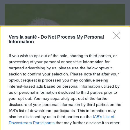
Vers la santé -
Do Not Process My Personal
Information
If you wish to opt-out of the sale, sharing to third parties, or
processing of your personal or sensitive information for
targeted advertising by us, please use the below opt-out
section to confirm your selection. Please note that after your
opt-out request is processed you may continue seeing
interest-based ads based on personal information utilized by
us or personal information disclosed to third parties prior to
your opt-out. You may separately opt-out of the further
disclosure of your personal information by third parties on the
Enfants autistes et taux de vitamine D et de fer,
photo : panthermedia
IAB’s list of downstream participants. This information may
also be disclosed by us to third parties on the
IAB’s List of
Les conclusions sont sans équivoque : dans le
Downstream Participants
that may further disclose it to other
groupe d'enfants soumis à des tests de vitamine D,
third parties.