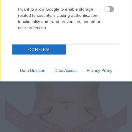
I want to allow Google to enable storage
related to security, including authentication
Symptômes du cancer de l'ovaire :
functionality and fraud prevention, and other
user protection.
quels sont les désagréments
causés par la tumeur ?
CONFIRM
Cancers féminins
15-11-2020
,
Lek. Tomasz Nęcki
Data Deletion
Data Access
Privacy Policy
Vous pouvez lire ce texte en 2 min.