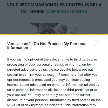
NOUS RECOMMANDONS LES CONTENUS DE LA
CATÉGORIE
CANCERS FÉMININS
‹
›
Vers la santé -
Do Not Process My Personal
Information
If you wish to opt-out of the sale, sharing to third parties, or
Le cancer du col de l'utérus est-il une maladie
processing of your personal or sensitive information for
entièrement guérissable ?
targeted advertising by us, please use the below opt-out
section to confirm your selection. Please note that after your
opt-out request is processed you may continue seeing
interest-based ads based on personal information utilized by
us or personal information disclosed to third parties prior to
your opt-out. You may separately opt-out of the further
disclosure of your personal information by third parties on the
IAB’s list of downstream participants. This information may
Publicité: