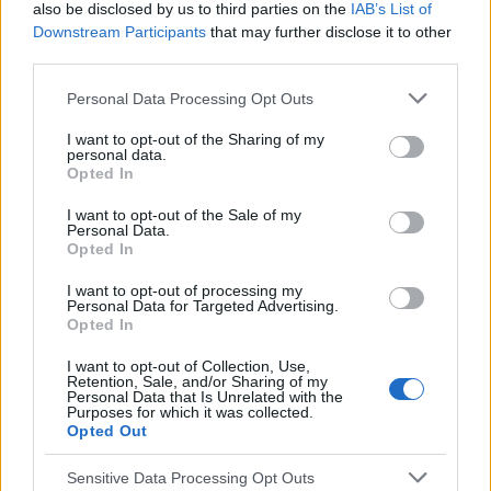
also be disclosed by us to third parties on the
IAB’s List of
Downstream Participants
that may further disclose it to other
third parties.
Please note that this website/app uses one or more Google
Personal Data Processing Opt Outs
services and may gather and store information including but
not limited to your visit or usage behaviour. You may click to
I want to opt-out of the Sharing of my
personal data.
grant or deny consent to Google and its third-party tags to
Opted In
use your data for below specified purposes in below Google
consent section.
I want to opt-out of the Sale of my
Personal Data.
Opted In
I want to opt-out of processing my
Personal Data for Targeted Advertising.
Opted In
I want to opt-out of Collection, Use,
Retention, Sale, and/or Sharing of my
Personal Data that Is Unrelated with the
Purposes for which it was collected.
Opted Out
Publicité:
Sensitive Data Processing Opt Outs