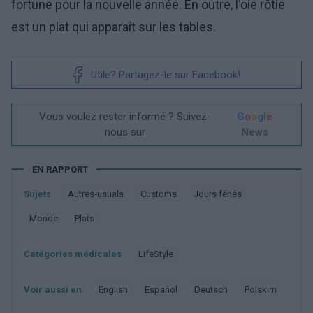
fortune pour la nouvelle année. En outre, l'oie rôtie
est un plat qui apparaît sur les tables.
Utile? Partagez-le sur Facebook!
Vous voulez rester informé ? Suivez-
G
o
o
g
l
e
nous sur
News
EN RAPPORT
Sujets
Autres-usuals
Customs
Jours fériés
Monde
Plats
Catégories médicales
LifeStyle
Voir aussi en
english
español
deutsch
polskim