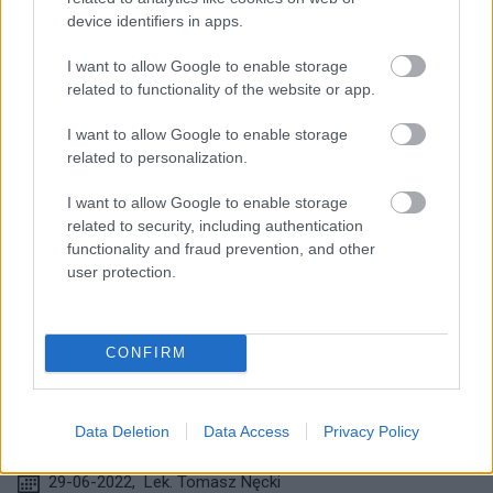
device identifiers in apps.
I want to allow Google to enable storage
related to functionality of the website or app.
Lire le texte suivant de la catégorie:
I want to allow Google to enable storage
related to personalization.
AUTRES SUJETS
I want to allow Google to enable storage
related to security, including authentication
functionality and fraud prevention, and other
user protection.
Neurotransmetteurs - fonction et
CONFIRM
relation avec les troubles
psychiatriques
Data Deletion
Data Access
Privacy Policy
Autres sujets
29-06-2022
,
Lek. Tomasz Nęcki