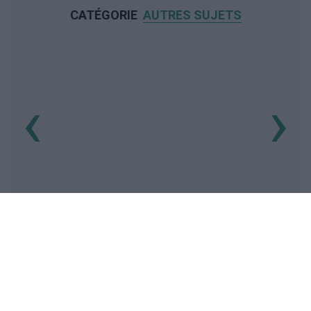
CATÉGORIE
AUTRES SUJETS
‹
›
REKLAMA
Publicité: