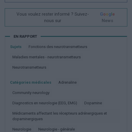
Vous voulez rester informé ? Suivez-
G
o
o
g
l
e
nous sur
News
EN RAPPORT
Sujets
Fonctions des neurotransmetteurs
Maladies mentales - neurotransmetteurs
Neurotransmetteurs
Catégories médicales
Adrenaline
Community neurology
Diagnostics en neurologie (EEG, EMG)
Dopamine
Médicaments affectant les récepteurs adrénergiques et
dopaminergiques
Neurologie
Neurologie - générale