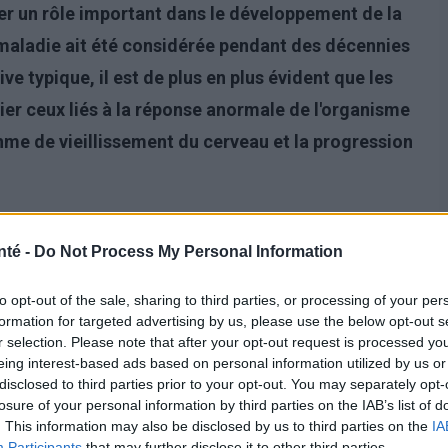
ouer un rôle important dans le développement de la
 maladie ait été considérée pendant des décennies
typique, il est de plus en plus évident que les
ier ceux liés à la réponse anormale de l'organisme
ythme de vieillissement du cerveau et la progression
nté -
Do Not Process My Personal Information
to opt-out of the sale, sharing to third parties, or processing of your per
formation for targeted advertising by us, please use the below opt-out s
r selection. Please note that after your opt-out request is processed y
eing interest-based ads based on personal information utilized by us or
disclosed to third parties prior to your opt-out. You may separately opt-
losure of your personal information by third parties on the IAB’s list of
. This information may also be disclosed by us to third parties on the
IA
Participants
that may further disclose it to other third parties.