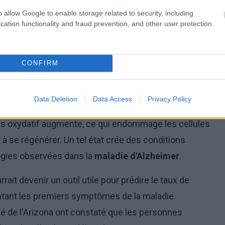
o allow Google to enable storage related to security, including
cation functionality and fraud prevention, and other user protection.
CONFIRM
Résistance à l'insuline et santé du cerveau,
photo : panthermedia
re et les troubles liés à l'insuline favorisent les
Data Deletion
Data Access
Privacy Policy
, et que l'inflammation chronique peut accélérer le
ress oxydatif augmente, ce qui endommage les cellules
 à se régénérer. Un tel état crée des conditions
ogies observées dans la
maladie d'Alzheimer
.
rait devenir un outil utile pour prédire le taux de
ntant les premiers symptômes de la maladie
té de l'Arizona ont constaté que les personnes