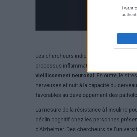
I want t
authenti
Les chercheurs indiquent que l'excès de suc
processus inflammatoires dans l'organisme
vieillissement neuronal
. En outre, le st
nerveuses et nuit à la capacité du cerveau
favorables au développement des pathol
La mesure de la résistance à l'insuline pour
déclin cognitif chez les personnes prése
d'Alzheimer. Des chercheurs de l'universi