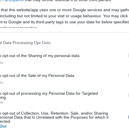
 les cellules de l'organisme
ne répondent plus
 that this website/app uses one or more Google services and may gath
including but not limited to your visit or usage behaviour. You may click 
ponsable du transport du glucose du sang vers les
 to Google and its third-party tags to use your data for below specifi
aux de sucre dans le sang et une surcharge du
ogle consent section.
nsuline. Bien que ce phénomène soit principalement
l Data Processing Opt Outs
eurs constatent de plus en plus que ses effets
olique, jusqu'au cerveau.
o opt-out of the Sharing of my personal data.
In
é l'impact d'un régime riche en sucre et de la
o opt-out of the Sale of my Personal Data.
nté du cerveau. Ils ont constaté que l'excès chronique
In
as seulement le risque d'obésité et de diabète, mais
to opt-out of processing my Personal Data for Targeted
ns de la structure et de la fonction cérébrales
. Les
ing.
In
de résistance à l'insuline ont obtenu de moins bons
o opt-out of Collection, Use, Retention, Sale, and/or Sharing
ré des signes de déclin précoce de la mémoire.
ersonal Data that Is Unrelated with the Purposes for which it
lected.
Out