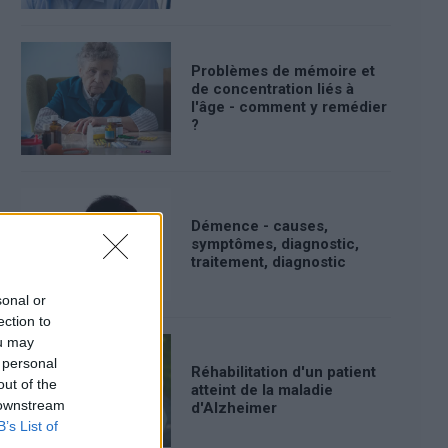
Problèmes de mémoire et
de concentration liés à
l'âge - comment y remédier
?
Démence - causes,
symptômes, diagnostic,
traitement, diagnostic
sonal or
ection to
ou may
 personal
Réhabilitation d'un patient
out of the
atteint de la maladie
 downstream
d'Alzheimer
B’s List of