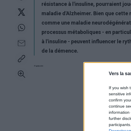
résistance à l'insuline, pourraient j
maladie d'Alzheimer. Bien que cette
comme une maladie neurodégénérative 
processus métaboliques - en particul
à l'insuline - peuvent influencer le r
de la démence.
Publicité:
Vers la sa
If you wish 
sensitive in
confirm you
continue se
information 
further disc
participants
Downstream 