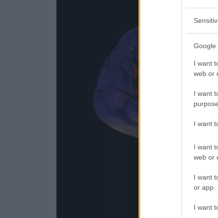
Sensiti
Google 
I want t
web or d
I want t
purpose
I want 
I want t
web or d
I want t
or app.
I want t