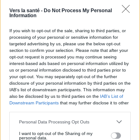
2022 par l'Académie européenne de dermatologie
(EADV) la situe
Vers la santé -
entre 2 et 17 %
Do Not Process My Personal
, avec un taux réel de
Information
3 à 10 %. En Pologne, on estime à 2 500 le nombre
de patients de plus de 16 ans, majoritairement des
If you wish to opt-out of the sale, sharing to third parties, or
processing of your personal or sensitive information for
femmes [4].
targeted advertising by us, please use the below opt-out
section to confirm your selection. Please note that after your
opt-out request is processed you may continue seeing
interest-based ads based on personal information utilized by
us or personal information disclosed to third parties prior to
your opt-out. You may separately opt-out of the further
disclosure of your personal information by third parties on the
IAB’s list of downstream participants. This information may
also be disclosed by us to third parties on the
IAB’s List of
Downstream Participants
that may further disclose it to other
third parties.
Please note that this website/app uses one or more Google
Personal Data Processing Opt Outs
services and may gather and store information including but
not limited to your visit or usage behaviour. You may click to
I want to opt-out of the Sharing of my
personal data.