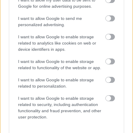
I want to allow my user data to be sent to
centres spécialisés, situés notamment dans les
Google for online advertising purposes.
grandes villes de province [5].
I want to allow Google to send me
personalized advertising.
Comment prévenir la MA ?
I want to allow Google to enable storage
related to analytics like cookies on web or
Le ministère de la santé recommande, pour réduire
device identifiers in apps.
l'apparition des
symptômes de la MA
, de diminuer le
I want to allow Google to enable storage
stress, de veiller à l'hygiène corporelle, de s'hydrater
related to functionality of the website or app.
et de porter des vêtements aérés [6]. Il est
I want to allow Google to enable storage
également important d'adopter un régime
related to personalization.
alimentaire qui permette de maintenir un poids sain
I want to allow Google to enable storage
et de réduire les allergènes. Il doit être riche en
related to security, including authentication
functionality and fraud prevention, and other
acides gras insaturés, en vitamine D3, en oxydants
user protection.
naturels et en prébiotiques [3].