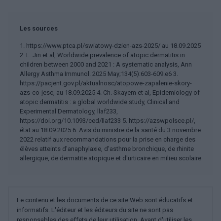
Les sources
1. https://www.ptca.pl/swiatowy-dzien-azs-2025/ au 18.09.2025
2. L. Jin et al, Worldwide prevalence of atopic dermatitis in
children between 2000 and 2021 : A systematic analysis, Ann
Allergy Asthma Immunol. 2025 May;134(5):603-609.e6 3.
https://pacjent.gov.pl/aktualnosc/atopowe-zapalenie-skory-
azs-co-jesc, au 18.09.2025 4. Ch. Skayem et al, Epidemiology of
atopic dermatitis : a global worldwide study, Clinical and
Experimental Dermatology, llaf233,
https://doi.org/10.1093/ced/llaf233 5. https://azswpolsce.pl/,
état au 18.09.2025 6. Avis du ministre de la santé du 3 novembre
2022 relatif aux recommandations pour la prise en charge des
élèves atteints d'anaphylaxie, d'asthme bronchique, de rhinite
allergique, de dermatite atopique et d'urticaire en milieu scolaire
Le contenu et les documents de ce site Web sont éducatifs et
informatifs. L'éditeur et les éditeurs du site ne sont pas
responsables des effets de leur utilisation. Avant d'utiliser les