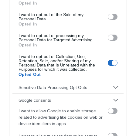
grant or deny consent to Google and its third-party tags to
Opted In
use your data for below specified purposes in below Google
consent section.
I want to opt-out of the Sale of my
Personal Data.
Dermatite atopique : comment la combattre,
photo : panthermedia
Opted In
Traitement de la dermatite
I want to opt-out of processing my
Personal Data for Targeted Advertising.
atopique : combien le patient
Opted In
I want to opt-out of Collection, Use,
doit-il payer ?
Retention, Sale, and/or Sharing of my
Personal Data that Is Unrelated with the
Purposes for which it was collected.
En Pologne, le
traitement conventionnel de la
Opted Out
dermatite atopique
et, dans les cas graves, le
Sensitive Data Processing Opt Outs
traitement ciblé innovant, sont
gratuits
pour le
Google consents
patient. En effet, leur coût total est pris en charge
I want to allow Google to enable storage
par le Fonds national de la santé (NFZ). Il convient
related to advertising like cookies on web or
toutefois de noter que le programme de
device identifiers in apps.
médicaments B.124 n'est mené que dans 48