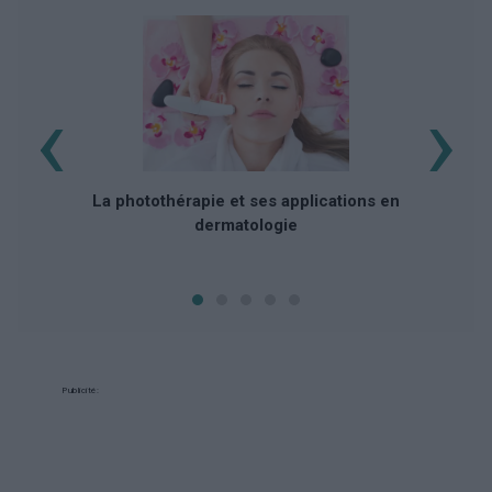
‹
›
K
La photothérapie et ses applications en
dermatologie
Publicité: