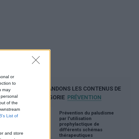
sonal or
ection to
NOUS RECOMMANDONS LES CONTENUS DE
ou may
 personal
LA CATÉGORIE
PRÉVENTION
out of the
 downstream
Prévention du paludisme
B’s List of
par l'utilisation
prophylactique de
différents schémas
er and store
thérapeutiques