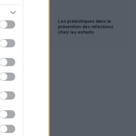
Les prébiotiques dans la
prévention des infections
chez les enfants
Publicité: