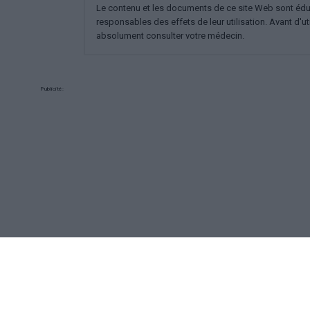
Le contenu et les documents de ce site Web sont éducat
responsables des effets de leur utilisation. Avant d'ut
absolument consulter votre médecin.
Publicité:
REKLAMA