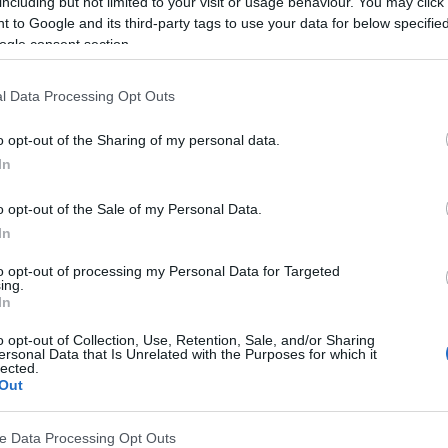
including but not limited to your visit or usage behaviour. You may click 
 to Google and its third-party tags to use your data for below specifi
ogle consent section.
bolisme de la bilirubine, un pigment biliaire. Il
u qui peut être présent dans l'urine chez toute
l Data Processing Opt Outs
urinaire de l'urobilinogène devrait être de 0 à 4 mg
o opt-out of the Sharing of my personal data.
s dans l'urine, on parle d'une augmentation de
In
o opt-out of the Sale of my Personal Data.
In
to opt-out of processing my Personal Data for Targeted
ing.
In
o opt-out of Collection, Use, Retention, Sale, and/or Sharing
ersonal Data that Is Unrelated with the Purposes for which it
lected.
Out
ve Data Processing Opt Outs