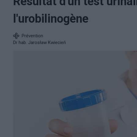
Résultat d'un test urina
l'urobilinogène
Prévention
Dr hab. Jarosław Kwiecień