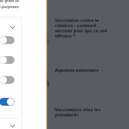
to grant or
ed purposes
Vaccination contre le
rotavirus - comment
vacciner pour que ce soit
efficace ?
Agénésie pulmonaire
Vaccinations chez les
prématurés