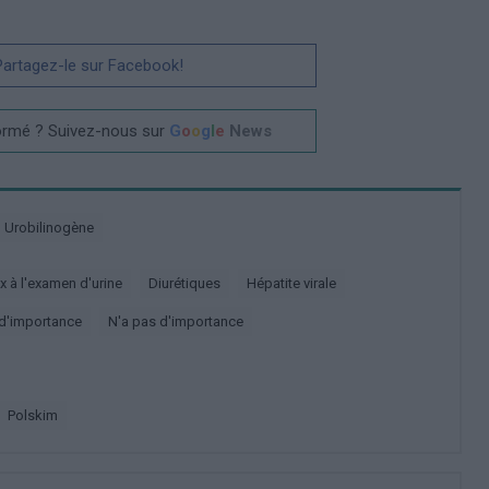
 Partagez-le sur Facebook!
ormé ? Suivez-nous sur
G
o
o
g
l
e
News
Urobilinogène
x à l'examen d'urine
Diurétiques
Hépatite virale
s d'importance
N'a pas d'importance
polskim