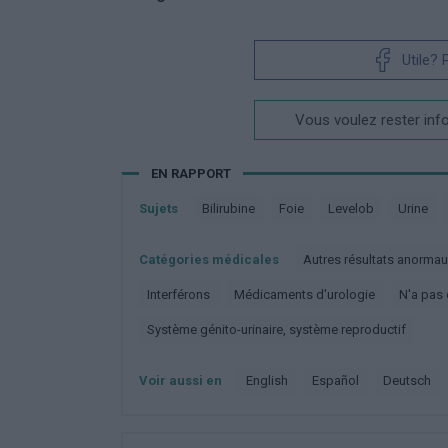
Utile?
Vous voulez rester inf
EN RAPPORT
Sujets
Bilirubine
Foie
Levelob
Urine
Catégories médicales
Autres résultats anormau
Interférons
Médicaments d'urologie
N'a pa
Système génito-urinaire, système reproductif
Voir aussi en
english
español
deutsch