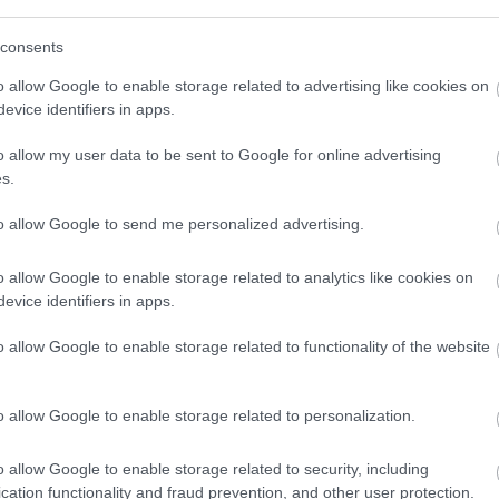
ymptômes et évolution
consents
o allow Google to enable storage related to advertising like cookies on
 entraîner une coloration brun-jaune plus intense de
evice identifiers in apps.
ement pas accompagnée d'autres symptômes.
o allow my user data to be sent to Google for online advertising
s.
bilinogène dans l'urine peut indiquer une
ne
, par exemple lors de la dégradation des globules
to allow Google to send me personalized advertising.
re le premier signe d'une atteinte hépatique (par
o allow Google to enable storage related to analytics like cookies on
evice identifiers in apps.
d'urobilinogène a été observée après un exercice
o allow Google to enable storage related to functionality of the website
riche et gras. Ce symptôme peut également être
o allow Google to enable storage related to personalization.
nstipation chronique
.
o allow Google to enable storage related to security, including
ent
cation functionality and fraud prevention, and other user protection.