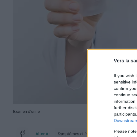
Vers la sa
If you wish 
sensitive in
confirm you
continue se
information 
further disc
Examen d'urine
participants
Downstream 
Please note
Aller à :
Symptômes et évolution
Quand consult