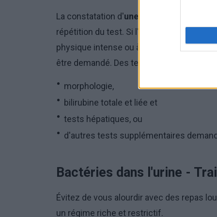
La constatation d'
une concentration élevé
répétition du test. Si l'augmentation de l'e
physique intense ou à la consommation d'u
être demandé. Des tests sont généraleme
morphologie,
bilirubine totale et liée et
tests hépatiques, ou
d'autres tests supplémentaires demand
Bactéries dans l'urine - Tr
Évitez de vous alourdir avec des repas lo
un régime riche et restrictif.