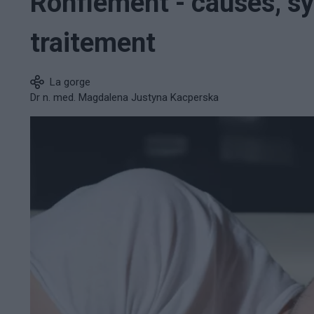
Ronflement - causes, s
traitement
La gorge
Dr n. med. Magdalena Justyna Kacperska