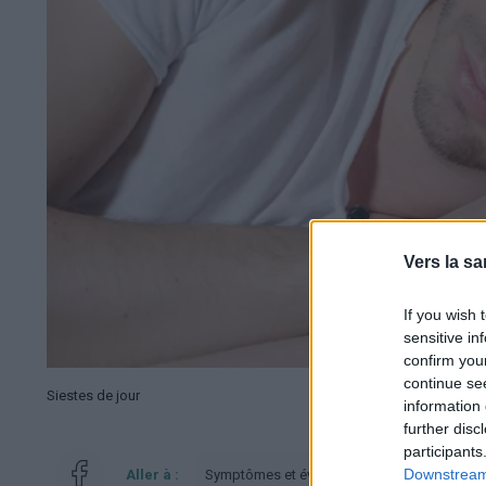
Vers la sa
If you wish 
sensitive in
confirm you
continue se
Siestes de jour
information 
further disc
participants
Downstream 
Aller à :
Symptômes et évolution
Traitement