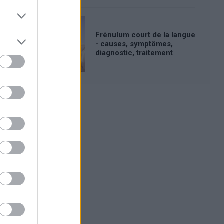
Frénulum court de la langue
- causes, symptômes,
diagnostic, traitement
Publicité: