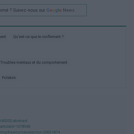
ormé ? Suivez-nous sur
G
o
o
g
l
e
News
ment
Qu'est-ce que le ronflement ?
Troubles mentaux et du comportement
polskim
0140202/abstract
?articleid=1078543
oring/basics/causes/con-20031874