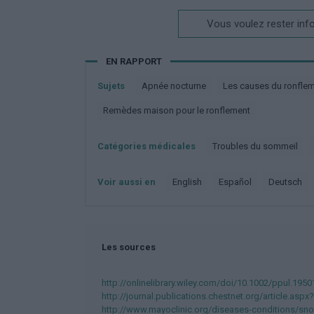
Vous voulez rester inf
EN RAPPORT
Sujets
Apnée nocturne
Les causes du ronfle
Remèdes maison pour le ronflement
Catégories médicales
Troubles du sommeil
Voir aussi en
english
español
deutsch
Les sources
http://onlinelibrary.wiley.com/doi/10.1002/ppul.195
http://journal.publications.chestnet.org/article.aspx
http://www.mayoclinic.org/diseases-conditions/sn