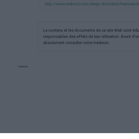
http://www.webmd.com/sleep-disorders/features/e
Le contenu et les documents de ce site Web sont éducat
responsables des effets de leur utilisation. Avant d'ut
absolument consulter votre médecin.
Publicité: