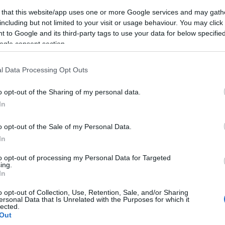
 that this website/app uses one or more Google services and may gath
including but not limited to your visit or usage behaviour. You may click 
i touche beaucoup plus fréquemment les hommes,
 to Google and its third-party tags to use your data for below specifi
 chez les femmes. Les causes du ronflement sont
ogle consent section.
'y remédier. Certains privilégient les remèdes
l Data Processing Opt Outs
tion, sommeil sur le ventre, hygiène de vie, etc.),
liste. Dans une situation où le ronflement devient
o opt-out of the Sharing of my personal data.
es, nous empêche d'avoir un sommeil sain et
In
génation de notre corps, nous devrions consulter un
o opt-out of the Sale of my Personal Data.
ié au ronflement.
In
to opt-out of processing my Personal Data for Targeted
ing.
In
o opt-out of Collection, Use, Retention, Sale, and/or Sharing
ersonal Data that Is Unrelated with the Purposes for which it
lected.
Out