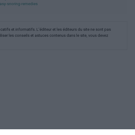
asy-snoring-remedies
ifs et informatifs. L'éditeur et les éditeurs du site ne sont pas
iliser les conseils et astuces contenus dans le site, vous devez