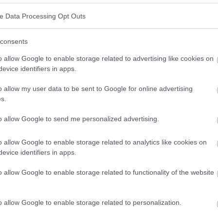
ve Data Processing Opt Outs
consents
o allow Google to enable storage related to advertising like cookies on
onflement
evice identifiers in apps.
o allow my user data to be sent to Google for online advertising
s.
es et touchent les hommes et les femmes de tous
to allow Google to send me personalized advertising.
e n'ait pas de problème de ronflement, mais il peut
o allow Google to enable storage related to analytics like cookies on
s ronflent. Des études scientifiques et des
evice identifiers in apps.
onflement existe aussi chez les enfants. Les causes
o allow Google to enable storage related to functionality of the website
 sont le surpoids (obésité), le tabagisme, la
'hypertrophie des amygdales (chez une personne de
o allow Google to enable storage related to personalization.
s de la structure de la gorge et le manque de