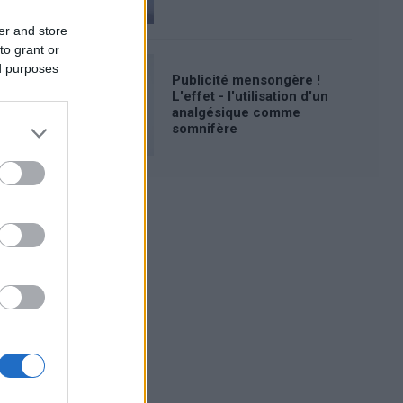
er and store
to grant or
ed purposes
Publicité mensongère !
L'effet - l'utilisation d'un
analgésique comme
somnifère
Publicité: