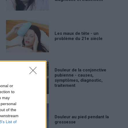
Les maux de tête - un
problème du 21e siècle
Douleur de la conjonctive
pubienne - causes,
symptômes, diagnostic,
traitement
sonal or
ection to
ou may
 personal
out of the
 downstream
Douleur au pied pendant la
B’s List of
grossesse