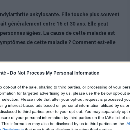
dylarthrite ankylosante. Elle touche plus souvent
t généralement entre 16 et 30 ans. Elle peut
 personnes âgées. La cause de cette maladie est
 symptômes de cette maladie ? Comment est-elle
nté -
Do Not Process My Personal Information
to opt-out of the sale, sharing to third parties, or processing of your per
formation for targeted advertising by us, please use the below opt-out s
r selection. Please note that after your opt-out request is processed y
eing interest-based ads based on personal information utilized by us or
disclosed to third parties prior to your opt-out. You may separately opt-
losure of your personal information by third parties on the IAB’s list of
. This information may also be disclosed by us to third parties on the
IA
Participants
that may further disclose it to other third parties.