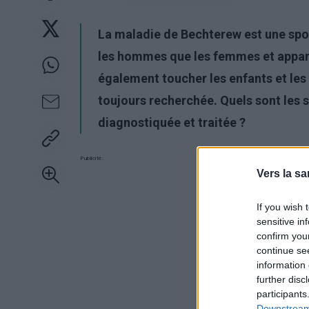
La maladie de Bechterew est une spon
les hommes que les femmes et apparaî
également toucher les enfants et les
toujours recherchée. Quels sont les
diagnostiquée et traitée ?
Publicité:
Vers la sa
If you wish 
sensitive in
confirm you
continue se
information 
further disc
participants
Downstream 