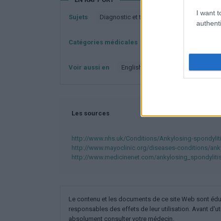
I want t
Sujets
Diagnostic et traitement de la maladie de 
authenti
Catégories médicales
Neurologie - générale
Voir aussi en
english
español
deutsch
Les sources
http://www.nhs.uk/Conditions/Ankylosing-spondylit
http://www.mayoclinic.org/diseases-conditions/ank
http://www.medicinenet.com/ankylosing_spondylitis
Le contenu et les documents de ce site Web sont éducat
responsables des effets de leur utilisation. Avant d'ut
absolument consulter votre médecin.