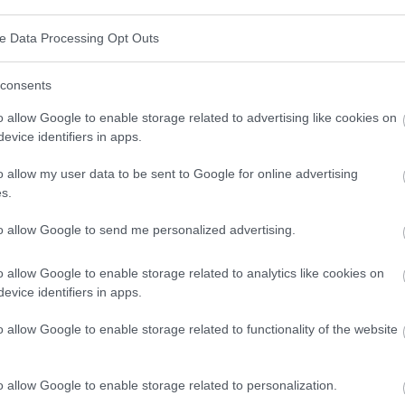
 ossification de la colonne vertébrale dans les
ve Data Processing Opt Outs
aire se produit. Ce phénomène s'accompagne d'autres
intestinaux et respiratoires, des troubles
consents
et une protéinurie.
o allow Google to enable storage related to advertising like cookies on
evice identifiers in apps.
ens d'imagerie : radiographies de la colonne
o allow my user data to be sent to Google for online advertising
antigène LHA-B27. Le traitement comprend des anti-
s.
lager la tension musculaire et des exercices
to allow Google to send me personalized advertising.
o allow Google to enable storage related to analytics like cookies on
evice identifiers in apps.
 Partagez-le sur Facebook!
o allow Google to enable storage related to functionality of the website
ormé ? Suivez-nous sur
G
o
o
g
l
e
News
o allow Google to enable storage related to personalization.