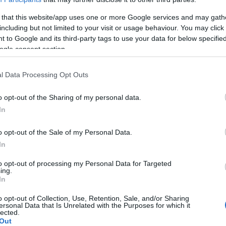
aladie de Bechterew
 that this website/app uses one or more Google services and may gath
including but not limited to your visit or usage behaviour. You may click 
 to Google and its third-party tags to use your data for below specifi
 la spondylarthrite ankylosante
ogle consent section.
d'autre qu'une affection inflammatoire chronique et
l Data Processing Opt Outs
 ligaments de la colonne vertébrale, les articulations
o opt-out of the Sharing of my personal data.
ion touche le plus souvent l'articulation sacro-
In
dans ces zones. Cela entraîne leur raidissement lent
o opt-out of the Sale of my Personal Data.
In
 sont une faiblesse générale et une dégradation de
to opt-out of processing my Personal Data for Targeted
ing.
In
ans la région sacro-iliaque, irradiant vers les fesses,
o opt-out of Collection, Use, Retention, Sale, and/or Sharing
ersonal Data that Is Unrelated with the Purposes for which it
ient généralement après une activité intense, le
lected.
Out
lle disparaît après une courte période de repos. Au fur