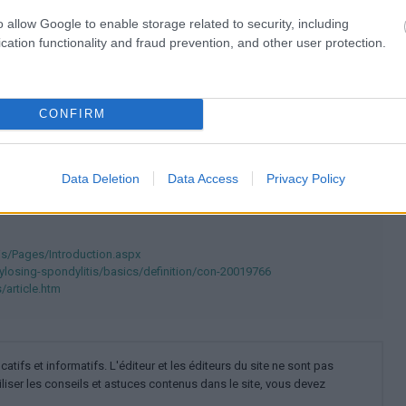
o allow Google to enable storage related to security, including
bechterev
La maladie de bechterev
Symptômes
cation functionality and fraud prevention, and other user protection.
CONFIRM
polskim
Data Deletion
Data Access
Privacy Policy
is/Pages/Introduction.aspx
ylosing-spondylitis/basics/definition/con-20019766
/article.htm
ifs et informatifs. L'éditeur et les éditeurs du site ne sont pas
iliser les conseils et astuces contenus dans le site, vous devez