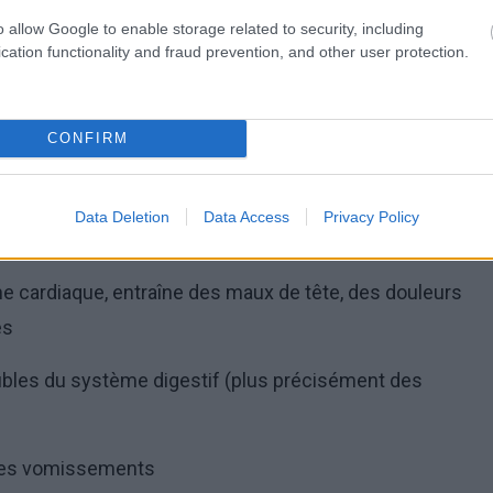
o allow Google to enable storage related to security, including
cation functionality and fraud prevention, and other user protection.
ômes qui apparaissent lors d'un surdosage en
CONFIRM
n retard de croissance, une obésité, des problèmes
 il entraîne des troubles du fonctionnement normal
Data Deletion
Data Access
Privacy Policy
me cardiaque, entraîne des maux de tête, des douleurs
es
oubles du système digestif (plus précisément des
 des vomissements