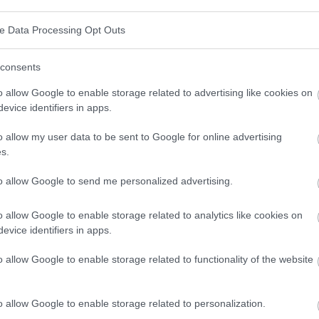
 ensemble de symptômes pathologiques provoqués
ve Data Processing Opt Outs
e. Il s'agit principalement de
vitamines liposolubles
.
consents
ui entraîne un risque de surdosage. Ce n'est pas le
o allow Google to enable storage related to advertising like cookies on
rganisme les élimine par l'urine. Il est également utile
evice identifiers in apps.
es les vitamines "en même temps" ; un intervalle d'au
o allow my user data to be sent to Google for online advertising
e leur prise ou leur consommation. Il est également
s.
tamines prises ensemble afin de s'assurer que leur
to allow Google to send me personalized advertising.
as perturbés.
o allow Google to enable storage related to analytics like cookies on
équences très graves. Il a un effet très négatif sur
evice identifiers in apps.
 l'apparence de nos cheveux et de nos ongles.
o allow Google to enable storage related to functionality of the website
t également entraîner l'apparition d'une jaunisse,
naux. Avant de décider d'inclure des compléments
o allow Google to enable storage related to personalization.
idienne, nous devrions prendre contact avec un