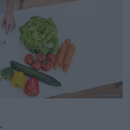
PantherMedia
er