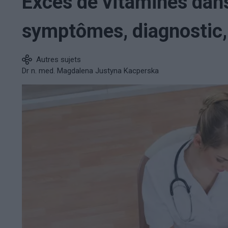
Excès de vitamines dans
symptômes, diagnostic,
Autres sujets
Dr n. med. Magdalena Justyna Kacperska