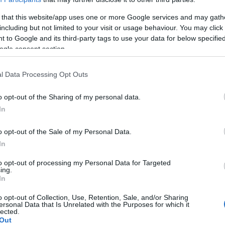
-t-elle une menace pour le bon fonctionnement du
 that this website/app uses one or more Google services and may gath
including but not limited to your visit or usage behaviour. You may click 
 to Google and its third-party tags to use your data for below specifi
ogle consent section.
l Data Processing Opt Outs
o opt-out of the Sharing of my personal data.
In
o opt-out of the Sale of my Personal Data.
In
to opt-out of processing my Personal Data for Targeted
ing.
In
cès de vitamines
o opt-out of Collection, Use, Retention, Sale, and/or Sharing
ersonal Data that Is Unrelated with the Purposes for which it
lected.
Out
pour nous ?