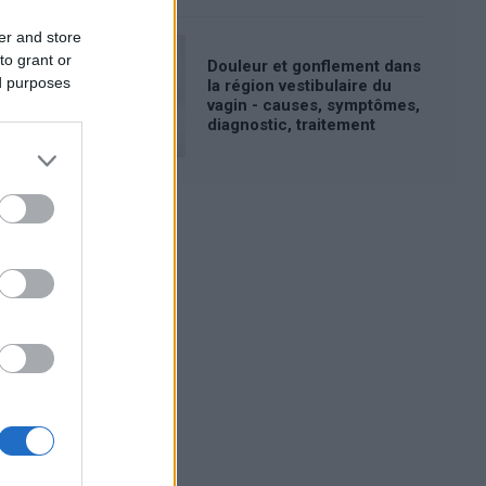
er and store
to grant or
Douleur et gonflement dans
ed purposes
la région vestibulaire du
vagin - causes, symptômes,
diagnostic, traitement
Publicité: