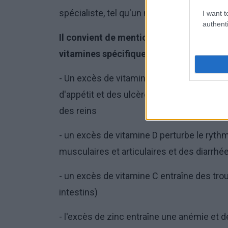
spécialiste, tel qu'un nutritionniste.
I want t
authenti
Il convient de mentionner ici les sympt
vitamines spécifiques.
- Un excès de vitamine A peut entraîner u
d'appétit et des ulcères cutanés. Surtout,
des reins
- un excès de vitamine D perturbe le ryth
musculaires et articulaires et des diarrhé
- un excès de vitamine C entraîne des tr
intestins)
- l'excès de zinc entraîne une anémie et