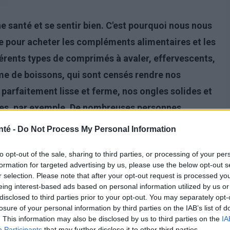
ne santé et se sentir bien. C'est pourquoi nous nous
 pour acheter les compléments alimentaires et les
fférents types de comprimés à avaler, effervescents,
me de boissons, qui sont censés rendre nos
t parfaitement lisse et ferme, nos ongles solides et
ries, par exemple. De nombreuses personnes
des minéraux pour améliorer la circulation
nté -
Do Not Process My Personal Information
lèmes de sommeil ou le stress.
to opt-out of the sale, sharing to third parties, or processing of your per
formation for targeted advertising by us, please use the below opt-out s
de suppléments de toutes sortes, disponibles en
r selection. Please note that after your opt-out request is processed y
eing interest-based ads based on personal information utilized by us or
 être toxique pour notre organisme
. Les médecins
disclosed to third parties prior to your opt-out. You may separately opt-
re l'excès de vitamines. Malheureusement,
losure of your personal information by third parties on the IAB’s list of
. This information may also be disclosed by us to third parties on the
IA
l connue. Qu'est-ce que l'hypervitaminose ? Quels
Participants
that may further disclose it to other third parties.