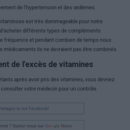
ppement de l'hypertension et des œdèmes.
vitaminose est très dommageable pour notre
t d'acheter différents types de compléments
uelle fréquence et pendant combien de temps nous
els médicaments ils ne devraient pas être combinés.
ent de l'excès de vitamines
nts après avoir pris des vitamines, vous devriez
t consulter votre médecin pour un contrôle.
 Partagez-le sur Facebook!
ormé ? Suivez-nous sur
G
o
o
g
l
e
News