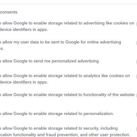
leur du cuir chevelu
consents
o allow Google to enable storage related to advertising like cookies on
la racine des cheveux
evice identifiers in apps.
o allow my user data to be sent to Google for online advertising
s.
urvenir à différents moments de notre vie. Dans de
to allow Google to send me personalized advertising.
erte et d'une cassure des cheveux et d'une douleur
r exemple, après une visite chez le coiffeur, à la suite
o allow Google to enable storage related to analytics like cookies on
ux, de l'utilisation de nouveaux produits
evice identifiers in apps.
s raisons qui nous sont inconnues. Les causes des
o allow Google to enable storage related to functionality of the website
rendre. Elles surviennent chez les patients qui vivent
gé (ces états entraînent la sécrétion de neuropeptide
o allow Google to enable storage related to personalization.
ne hypersensibilité du cuir chevelu, une inflammation
o allow Google to enable storage related to security, including
). Elle accompagne très souvent les personnes qui
cation functionality and fraud prevention, and other user protection.