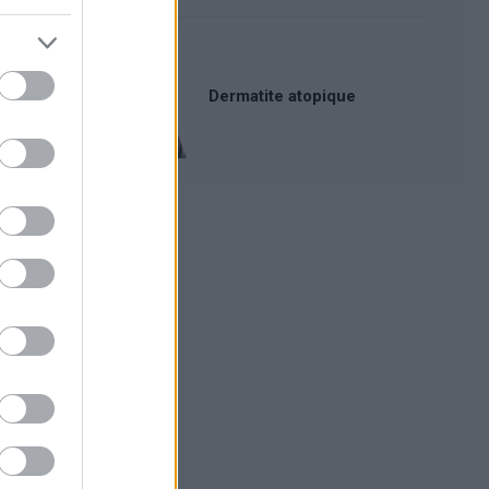
Dermatite atopique
Publicité: