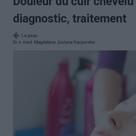
Douleur du cuir chevelu
diagnostic, traitement
La peau
Dr n. med. Magdalena Justyna Kacperska