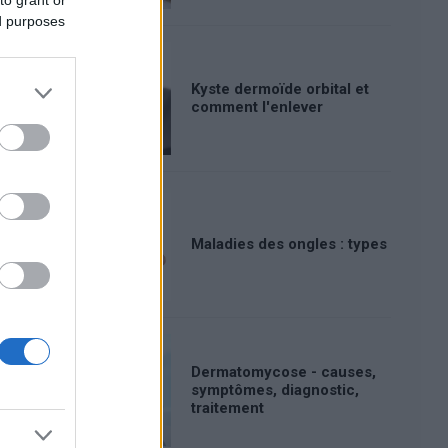
ed purposes
Kyste dermoïde orbital et
comment l'enlever
Maladies des ongles : types
Dermatomycose - causes,
symptômes, diagnostic,
traitement