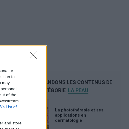
sonal or
ection to
NOUS RECOMMANDONS LES CONTENUS DE
ou may
 personal
LA CATÉGORIE
LA PEAU
out of the
 downstream
B’s List of
La photothérapie et ses
applications en
dermatologie
er and store
to grant or