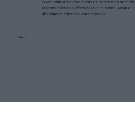
Le contenu et les documents de ce site Web sont éducat
responsables des effets de leur utilisation. Avant d'ut
absolument consulter votre médecin.
Publicité:
REKLAMA