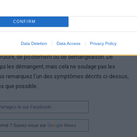
excessive de sébum (séborrhée). Le problème peut
 des follicules pileux ou une dermatite
CONFIRM
Data Deletion
Data Access
Privacy Policy
 le cuir chevelu sont touchés, peignés, lavés ou
 brûlure, de picotement ou de démangeaison. De
qui les démangent, mais cela ne soulage pas les
s remarquez l'un des symptômes décrits ci-dessus,
s que possible.
 Partagez-le sur Facebook!
ormé ? Suivez-nous sur
G
o
o
g
l
e
News