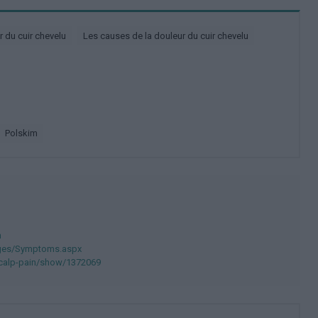
ur du cuir chevelu
Les causes de la douleur du cuir chevelu
polskim
n
Pages/Symptoms.aspx
scalp-pain/show/1372069