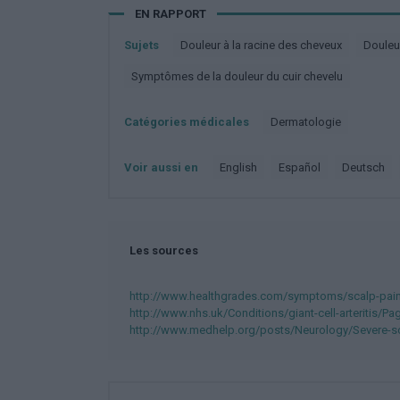
EN RAPPORT
Sujets
Douleur à la racine des cheveux
Doule
Symptômes de la douleur du cuir chevelu
Catégories médicales
Dermatologie
Voir aussi en
english
español
deutsch
Les sources
http://www.healthgrades.com/symptoms/scalp-pai
http://www.nhs.uk/Conditions/giant-cell-arteritis/
http://www.medhelp.org/posts/Neurology/Severe-