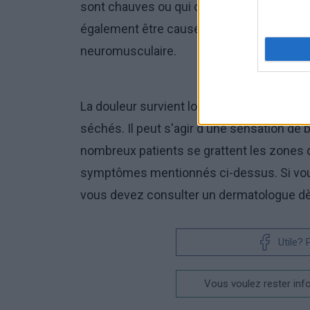
sont chauves ou qui ont une production 
également être causé par une inflammation
neuromusculaire.
La douleur survient lorsque les cheveux et
séchés. Il peut s'agir d'une sensation de
nombreux patients se grattent les zones 
symptômes mentionnés ci-dessus. Si vou
vous devez consulter un dermatologue dè
Utile?
Vous voulez rester inf