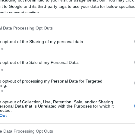
 to Google and its third-party tags to use your data for below specifi
ogle consent section.
a racine des cheveux sont connues sous le nom de
 bien chez les hommes que chez les femmes. Aucun
l Data Processing Opt Outs
encore responsable. De nombreux patients sont
o opt-out of the Sharing of my personal data.
ouleur. En effet, la douleur s'étend à l'ensemble de
In
te affection doit être traité individuellement.
o opt-out of the Sale of my Personal Data.
In
to opt-out of processing my Personal Data for Targeted
ing.
In
o opt-out of Collection, Use, Retention, Sale, and/or Sharing
ersonal Data that Is Unrelated with the Purposes for which it
lected.
Out
ve Data Processing Opt Outs