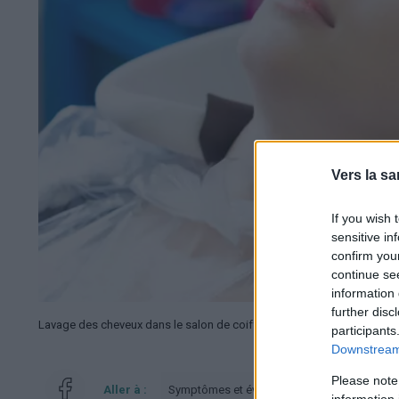
Vers la sa
If you wish 
sensitive in
confirm you
continue se
information 
further disc
Lavage des cheveux dans le salon de coiffure
participants
Downstream 
Please note
Aller à :
Symptômes et évolution
information 