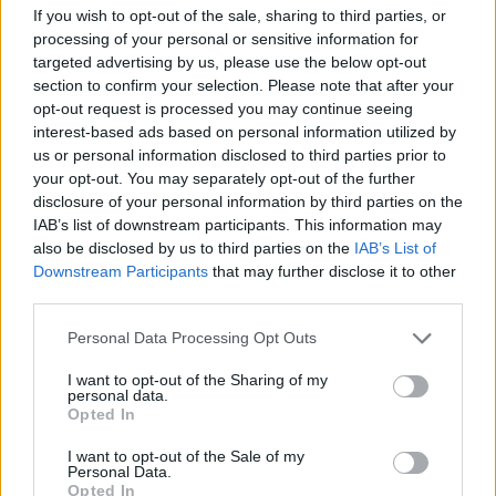
If you wish to opt-out of the sale, sharing to third parties, or
Utile? Partagez-le sur Facebook!
processing of your personal or sensitive information for
targeted advertising by us, please use the below opt-out
section to confirm your selection. Please note that after your
Vous voulez rester informé ? Suivez-
G
o
o
g
l
e
opt-out request is processed you may continue seeing
nous sur
News
interest-based ads based on personal information utilized by
us or personal information disclosed to third parties prior to
your opt-out. You may separately opt-out of the further
EN RAPPORT
disclosure of your personal information by third parties on the
Sujets
Grossesse
Le rôle de la sage-femme
IAB’s list of downstream participants. This information may
also be disclosed by us to third parties on the
IAB’s List of
Livraison
Sage-femme
Downstream Participants
that may further disclose it to other
third parties.
Voir aussi en
english
español
deutsch
polskim
Please note that this website/app uses one or more Google
Personal Data Processing Opt Outs
services and may gather and store information including but
not limited to your visit or usage behaviour. You may click to
I want to opt-out of the Sharing of my
personal data.
grant or deny consent to Google and its third-party tags to
Opted In
Les sources
use your data for below specified purposes in below Google
consent section.
1. Avis du ministre de la Santé du 9 juin 2023 relatif à la
I want to opt-out of the Sale of my
Personal Data.
publication du texte consolidé du règlement du ministre de la
Opted In
Santé relatif à la norme organisationnelle des soins périnatals 2.