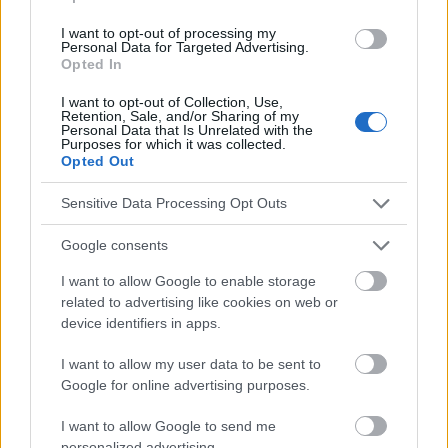
Règlement du ministre de la Santé du 27 novembre 2019 relatif
I want to opt-out of processing my
à l'étendue des tâches du médecin de premier recours, de
Personal Data for Targeted Advertising.
l'infirmier de premier recours et de la sage-femme de premier
Opted In
recours.
I want to opt-out of Collection, Use,
Retention, Sale, and/or Sharing of my
Personal Data that Is Unrelated with the
Purposes for which it was collected.
Opted Out
Le contenu et les documents de ce site Web sont éducatifs et
informatifs. L'éditeur et les éditeurs du site ne sont pas
responsables des effets de leur utilisation. Avant d'utiliser les
Sensitive Data Processing Opt Outs
conseils et astuces contenus dans le site, vous devez
absolument consulter votre médecin.
Google consents
I want to allow Google to enable storage
related to advertising like cookies on web or
Publicité:
device identifiers in apps.
I want to allow my user data to be sent to
Google for online advertising purposes.
I want to allow Google to send me
personalized advertising.