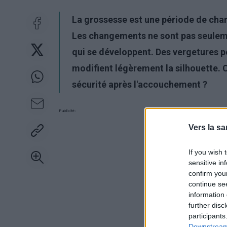
La grossesse est une période de chan
Les changements ne sont pas seulemen
qui se développent. Des vergetures pe
modifient légèrement la silhouette. 
sécurité après l'accouchement ?
Publicité:
Vers la sa
If you wish 
sensitive in
confirm you
continue se
information 
further disc
participants
Downstream 