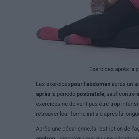
Exercices après la 
Les exercices
pour l'abdomen
après un a
après
la période
postnatale
, sauf contre-
exercices ne doivent pas être trop intens
retrouver leur forme initiale après la lon
Après une césarienne, la restriction de l'a
environ
- rappelez-vous qu'une césarienne