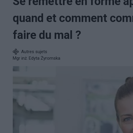
Se remettre en forme a
quand et comment comm
faire du mal ?
Autres sujets
Mgr inż. Edyta Żyromska