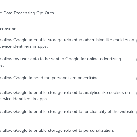
 demandent quand elles pourront recommencer à
é après l'accouchement. Outre les vergetures ou les
ve Data Processing Opt Outs
nombreuses femmes indiquent qu'elles ont des
cle grand droit de l'abdomen ou un
affaiblissement
consents
o allow Google to enable storage related to advertising like cookies on
evice identifiers in apps.
faire de l'exercice ?
o allow my user data to be sent to Google for online advertising
s.
 activité physique après l'accouchement dépend
to allow Google to send me personalized advertising.
t de prédispositions individuelles qui doivent toujours
e médecin généraliste
. Le moment et le type
o allow Google to enable storage related to analytics like cookies on
evice identifiers in apps.
 dépendent en grande partie de la façon dont le
couchement par césarienne
. Toutefois, il est
o allow Google to enable storage related to functionality of the website
ités excessives
pendant la période d'accouchement -
te et les plaintes telles que la douleur ou l'inconfort
o allow Google to enable storage related to personalization.