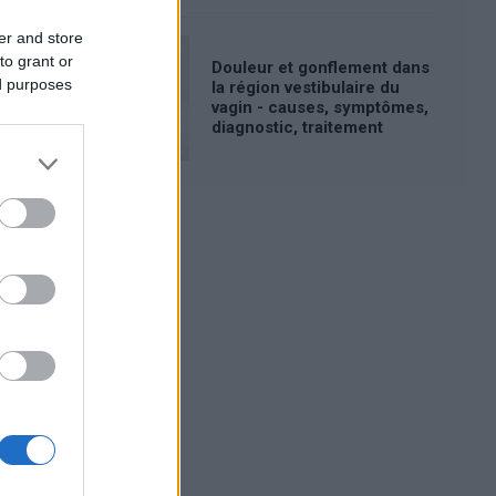
er and store
to grant or
Douleur et gonflement dans
ed purposes
la région vestibulaire du
vagin - causes, symptômes,
diagnostic, traitement
Publicité: