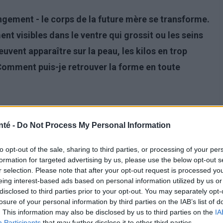
gement - le corps de la future mère se transforme.
t visibles dans le ventre qui grossit ou les seins
uvent apparaître sur la peau, les kilos en trop
Comment puis-je retrouver la forme en toute
nté -
Do Not Process My Personal Information
to opt-out of the sale, sharing to third parties, or processing of your per
formation for targeted advertising by us, please use the below opt-out s
r selection. Please note that after your opt-out request is processed y
eing interest-based ads based on personal information utilized by us or
disclosed to third parties prior to your opt-out. You may separately opt-
losure of your personal information by third parties on the IAB’s list of
. This information may also be disclosed by us to third parties on the
IA
Participants
that may further disclose it to other third parties.