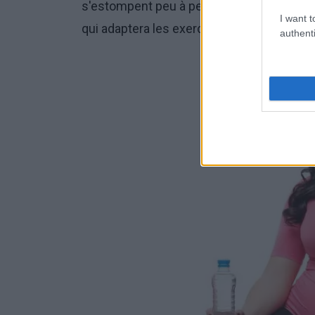
s'estompent peu à peu. Il est également 
I want t
qui adaptera les exercices à l'état du corp
authenti