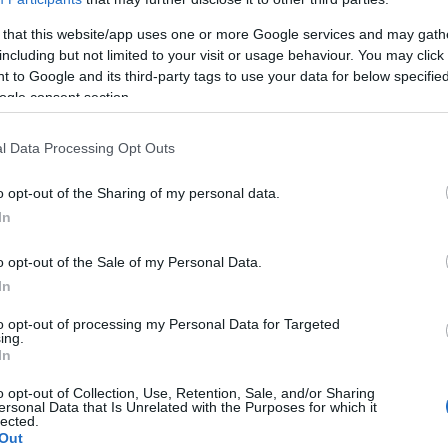
 that this website/app uses one or more Google services and may gath
including but not limited to your visit or usage behaviour. You may click 
l'exercice ?
 to Google and its third-party tags to use your data for below specifi
ogle consent section.
l Data Processing Opt Outs
sse représente des
changements
énormes, voire
o opt-out of the Sharing of my personal data.
e
. La concentration d'hormones augmente, l'utérus
In
guisent, le volume de sang dans la circulation
o opt-out of the Sale of my Personal Data.
ortance de la contrôler régulièrement.
In
euvent affecter non seulement la grossesse, mais
to opt-out of processing my Personal Data for Targeted
ing.
couchement. Outre ces changements, les femmes
In
gmentation
significative
de la circonférence de
o opt-out of Collection, Use, Retention, Sale, and/or Sharing
ersonal Data that Is Unrelated with the Purposes for which it
supplémentaires apparaissent également au niveau
lected.
Out