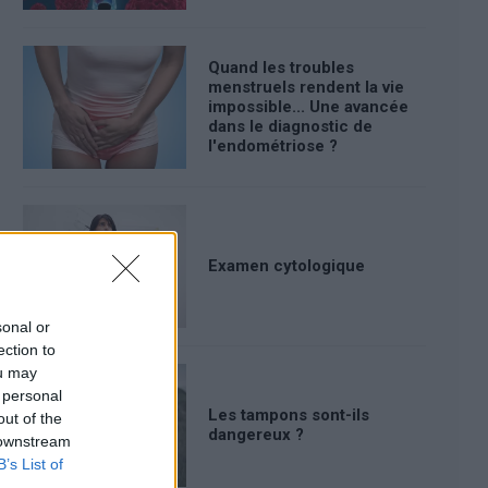
Quand les troubles
menstruels rendent la vie
impossible... Une avancée
dans le diagnostic de
l'endométriose ?
Examen cytologique
sonal or
ection to
ou may
 personal
Les tampons sont-ils
out of the
dangereux ?
 downstream
B’s List of