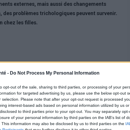
ents externes, mais aussi des changements
n, des
problèmes trichologiques
peuvent survenir.
chez les filles.
nté -
Do Not Process My Personal Information
to opt-out of the sale, sharing to third parties, or processing of your per
formation for targeted advertising by us, please use the below opt-out s
r selection. Please note that after your opt-out request is processed y
eing interest-based ads based on personal information utilized by us or
disclosed to third parties prior to your opt-out. You may separately opt-
losure of your personal information by third parties on the IAB’s list of
. This information may also be disclosed by us to third parties on the
IA
Participants
that may further disclose it to other third parties.