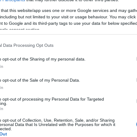
 that this website/app uses one or more Google services and may gath
including but not limited to your visit or usage behaviour. You may click 
 to Google and its third-party tags to use your data for below specifi
ogle consent section.
l Data Processing Opt Outs
o opt-out of the Sharing of my personal data.
In
première est préparatoire à la phase
o opt-out of the Sale of my Personal Data.
In
9 ans à 10-12 ans. La deuxième est celle de la
partir de 11-12 ans et se termine lorsque l'enfant
to opt-out of processing my Personal Data for Targeted
ing.
uberté complète, dure jusqu'à 16-18 ans. La puberté
In
0 ans, est une période extrêmement étendue. Elle se
o opt-out of Collection, Use, Retention, Sale, and/or Sharing
ersonal Data that Is Unrelated with the Purposes for which it
soudain de la croissance, l'apparition des
lected.
Out