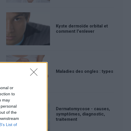
Kyste dermoïde orbital et
comment l'enlever
Maladies des ongles : types
sonal or
ection to
ou may
 personal
Dermatomycose - causes,
out of the
symptômes, diagnostic,
 downstream
traitement
B’s List of