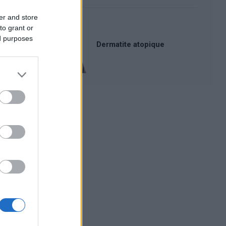
er and store
to grant or
ed purposes
Dermatite atopique
Publicité: