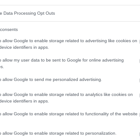
dité. Des changements aussi importants dans le corps
ve Data Processing Opt Outs
eveux
consents
o allow Google to enable storage related to advertising like cookies on
très bien à quel point c'est une période spécifique et
evice identifiers in apps.
es émotionnels
et le
stress
qui nous accompagnent
o allow my user data to be sent to Google for online advertising
bre d'effets secondaires, dont des
problèmes
s.
rrhée, les démangeaisons, la folliculite, les pellicules
to allow Google to send me personalized advertising.
problèmes de plus près.
o allow Google to enable storage related to analytics like cookies on
evice identifiers in apps.
o allow Google to enable storage related to functionality of the website
st liée à une production excessive de sébum par les
ment fréquente pendant la puberté et les glandes
o allow Google to enable storage related to personalization.
 hormones. Leur fonction est d'inhiber ou de stimuler