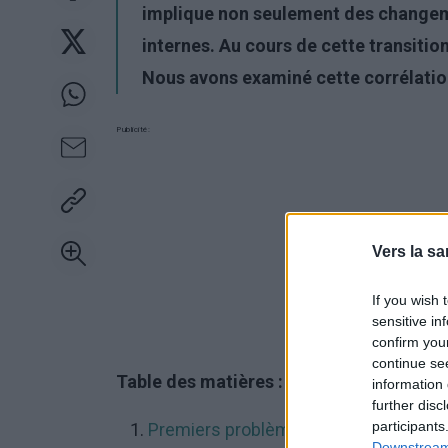
implique non seulement des changem
internes. Au cours de cette transitio
Nous avons examiné cette corrélation 
Publicité:
Vers la sa
If you wish 
sensitive in
confirm you
continue se
Table des matières :
information 
further disc
participants
Premiers problèmes capillaires
Downstream 