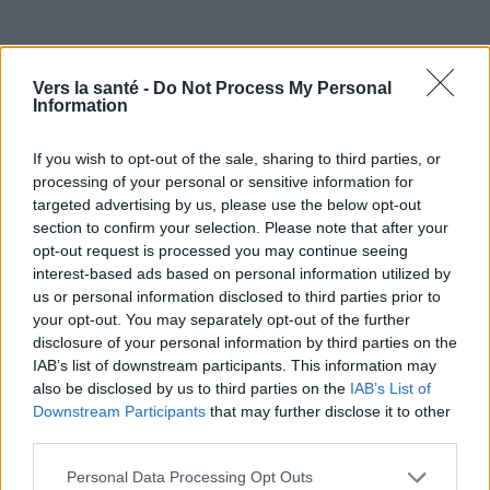
Vers la santé -
Do Not Process My Personal
Information
If you wish to opt-out of the sale, sharing to third parties, or
processing of your personal or sensitive information for
targeted advertising by us, please use the below opt-out
section to confirm your selection. Please note that after your
opt-out request is processed you may continue seeing
Utile? Partagez-le sur Facebook!
interest-based ads based on personal information utilized by
us or personal information disclosed to third parties prior to
your opt-out. You may separately opt-out of the further
Vous voulez rester informé ? Suivez-
G
o
o
g
l
e
disclosure of your personal information by third parties on the
nous sur
News
IAB’s list of downstream participants. This information may
also be disclosed by us to third parties on the
IAB’s List of
Downstream Participants
that may further disclose it to other
EN RAPPORT
third parties.
Sujets
Grossesse
Livraison
Livraison par covid
Please note that this website/app uses one or more Google
Personal Data Processing Opt Outs