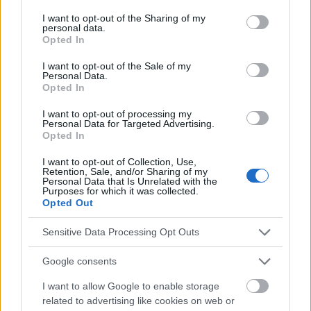
services and may gather and store information including but
Naissance pandémique
not limited to your visit or usage behaviour. You may click to
I want to opt-out of the Sharing of my
personal data.
grant or deny consent to Google and its third-party tags to
Opted In
Voir aussi en
english
español
deutsch
polskim
use your data for below specified purposes in below Google
consent section.
I want to opt-out of the Sale of my
Personal Data.
Opted In
Les sources
I want to opt-out of processing my
Personal Data for Targeted Advertising.
1.Prise de position de la Société polonaise des gynécologues
Opted In
et obstétriciens sur la vaccination des femmes enceintes contre
le COVID19 (Wrocław 26.04.2021). 2.Recommandations du
I want to opt-out of Collection, Use,
ministère de la santé sur la possibilité d'accoucher en famille
Retention, Sale, and/or Sharing of my
Personal Data that Is Unrelated with the
dans des conditions d'épidémie de COVID-19 en Pologne
Purposes for which it was collected.
(16.09.2021). 3.Recommandations du ministère de la santé
Opted Out
concernant le kangourouage des enfants par un
accompagnateur lors d'un accouchement par césarienne
Sensitive Data Processing Opt Outs
(16.09.2021).
Google consents
I want to allow Google to enable storage
Le contenu et les documents de ce site Web sont éducatifs et
related to advertising like cookies on web or
informatifs. L'éditeur et les éditeurs du site ne sont pas