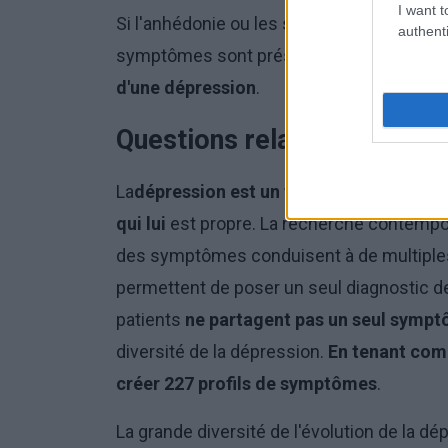
I want t
Si l'anhédonie ou les sentiments de dépr
authenti
symptômes sont présents pendant au mo
d'une dépression
.
Questions relatives au diag
La
dépression est un trouble divers et h
qui lui
est propre. La recherche contempor
des symptômes conduisent à de multiples
permettent de poser un seul diagnostic de 
patients
ne partagent pas un seul symp
diversité de la dépression.
En tenant com
créer 227 profils de symptômes
.
La grande diversité de l'évolution de la dép