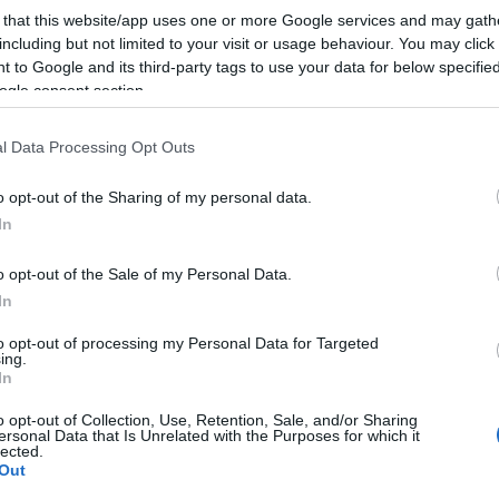
 that this website/app uses one or more Google services and may gath
including but not limited to your visit or usage behaviour. You may click 
 to Google and its third-party tags to use your data for below specifi
ogle consent section.
l Data Processing Opt Outs
aux les plus répandus dans le monde
. Tout au long
o opt-out of the Sharing of my personal data.
ssible un fonctionnement social complet. Au cours du
In
tation de 36 % des cas de fonctionnement incomplet
o opt-out of the Sale of my Personal Data.
In
n est estimée à environ 6 % des adultes, dont 4 % de
to opt-out of processing my Personal Data for Targeted
ing.
ent du troisième trouble le plus fréquent en Pologne
In
ique).
o opt-out of Collection, Use, Retention, Sale, and/or Sharing
ersonal Data that Is Unrelated with the Purposes for which it
n
lected.
Out