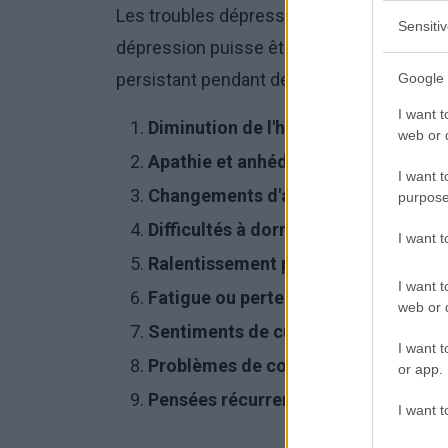
Les troubles dépressifs font
partie des t
Sensiti
dépression puisse être posé, le patient d
persistant pendant deux semaines. Les s
Google 
I want t
Diminution de l'humeur
web or d
Apathie et anhédonie
I want t
Changements d'appétit et de poids
purpose
Difficultés à dormir tous les jours
I want 
Ralentissement psychomoteur ou ag
I want t
Fatigue ou perte d'énergie
web or d
Sentiments de culpabilité ou d'inutil
I want t
Problèmes de concentration
or app.
Pensées récurrentes de mort.
I want t