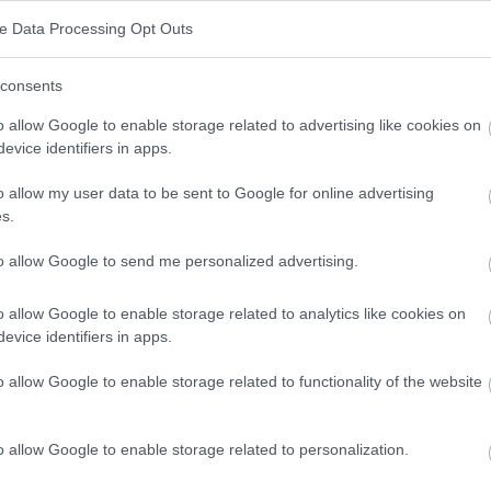
roubles de l'humeur
. Pour qu'un diagnostic de
ve Data Processing Opt Outs
oit présenter 5 des 9 troubles axiaux énumérés,
ymptômes axiaux sont les suivants
consents
o allow Google to enable storage related to advertising like cookies on
evice identifiers in apps.
o allow my user data to be sent to Google for online advertising
s.
to allow Google to send me personalized advertising.
itation
o allow Google to enable storage related to analytics like cookies on
evice identifiers in apps.
ité
o allow Google to enable storage related to functionality of the website
o allow Google to enable storage related to personalization.