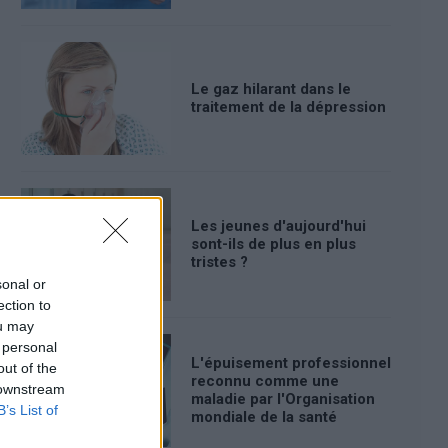
traitement de la dépression
?
Le gaz hilarant dans le
traitement de la dépression
Les jeunes d'aujourd'hui
sont-ils de plus en plus
tristes ?
sonal or
ection to
ou may
 personal
L'épuisement professionnel
out of the
reconnu comme une
 downstream
maladie par l'Organisation
B’s List of
mondiale de la santé