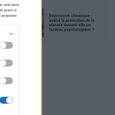
er and store
to grant or
ed purposes
Dépression climatique :
quand la protection de la
planète devient-elle un
fardeau psychologique ?
Publicité: