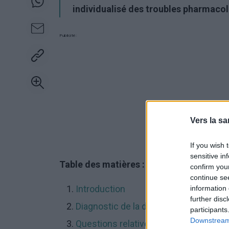
individualisé des troubles pharmaco
Publicité:
Vers la sa
If you wish 
sensitive in
Table des matières :
confirm you
continue se
Introduction
information 
further disc
Diagnostic de la dépression
participants
Downstream 
Questions relatives au diagnostic de 