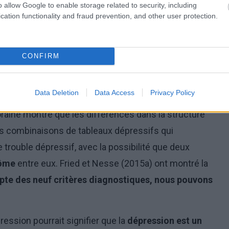
o allow Google to enable storage related to security, including
ession et un minimum de quatre des autres
cation functionality and fraud prevention, and other user protection.
ins deux semaines,
cela peut indiquer la présence
CONFIRM
nostic de la dépression
Data Deletion
Data Access
Privacy Policy
étérogène et chaque patient éprouve une détresse
aine montre que les différences dans la structure
 combinaisons de tableaux dépressifs qui
trouble dépressif, avec la possibilité que deux
tôme
entre eux. Fried et Nesse (2015a) ont montré la
pte des neuf critères diagnostiques, nous pouvons
ression pourrait signifier que la
dépression est un