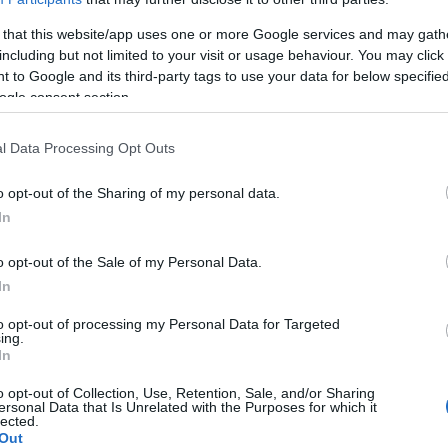
 that this website/app uses one or more Google services and may gath
including but not limited to your visit or usage behaviour. You may click 
 to Google and its third-party tags to use your data for below specifi
la santé ?
ogle consent section.
l Data Processing Opt Outs
o opt-out of the Sharing of my personal data.
In
o opt-out of the Sale of my Personal Data.
In
 rôle essentiel dans la
protection de l'organisme
ibue à humidifier, réchauffer et filtrer l'air inhalé et à
to opt-out of processing my Personal Data for Targeted
ing.
e l'environnement devient trop sec, les mécanismes
In
avorise l'irritation et augmente la sensibilité aux
o opt-out of Collection, Use, Retention, Sale, and/or Sharing
ersonal Data that Is Unrelated with the Purposes for which it
lected.
Out