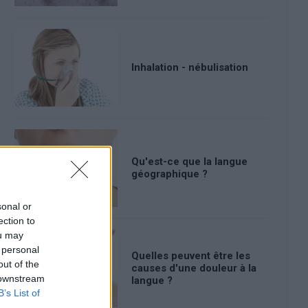
Inhalation - nébulisation
Qu'est-ce que la langue
géographique ?
sonal or
ection to
ou may
 personal
Quelles peuvent être les
out of the
causes d'une douleur à la
 downstream
langue ?
B’s List of