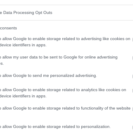
s
ve Data Processing Opt Outs
'il nous apporte beaucoup de soulagement, a
un effet
consents
ient souvent sec et sa circulation constante augmente
o allow Google to enable storage related to advertising like cookies on
osition prolongée à des pièces où l'air conditionné est
evice identifiers in apps.
la
muqueuse nasale
, dont les symptômes peuvent
o allow my user data to be sent to Google for online advertising
 courants sont les suivants :
s.
to allow Google to send me personalized advertising.
o allow Google to enable storage related to analytics like cookies on
evice identifiers in apps.
ûtes.
o allow Google to enable storage related to functionality of the website
er
o allow Google to enable storage related to personalization.