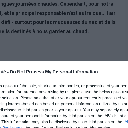
longues journées chaudes. Cependant, pour notre
et le principal responsable n'est autre que... l'air
e défi - surtout pour les muqueuses du nez et de la
reils destinés à nous garder au chaud.
nté -
Do Not Process My Personal Information
to opt-out of the sale, sharing to third parties, or processing of your per
formation for targeted advertising by us, please use the below opt-out s
r selection. Please note that after your opt-out request is processed y
eing interest-based ads based on personal information utilized by us or
disclosed to third parties prior to your opt-out. You may separately opt-
losure of your personal information by third parties on the IAB’s list of
. This information may also be disclosed by us to third parties on the
IA
Participants
that may further disclose it to other third parties.