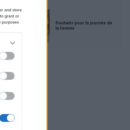
er and store
to grant or
ed purposes
Souhaits pour la journée de
la femme
Publicité: