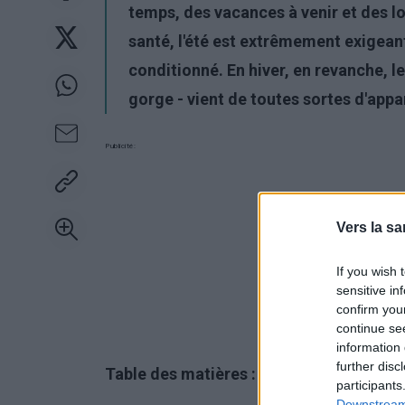
temps, des vacances à venir et des 
santé, l'été est extrêmement exigeant, 
conditionné. En hiver, en revanche, l
gorge - vient de toutes sortes d'appa
Publicité:
Vers la sa
If you wish 
sensitive in
confirm you
continue se
information 
further disc
Table des matières :
participants
Downstream 