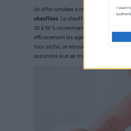
I want t
Un effet similaire à celui de la climatisat
authenti
chauffées
. Le chauffage réduit considéra
30 à 50 % recommandés. Dans ces conditio
efficacement les agents pathogènes et la g
toux sèche, un enrouement et une sensatio
associées à un air trop sec pendant la sa