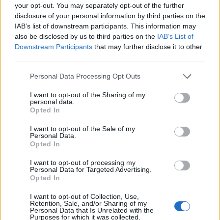
your opt-out. You may separately opt-out of the further
disclosure of your personal information by third parties on the
Voir aussi en
english
deutsch
español
polskim
IAB’s list of downstream participants. This information may
also be disclosed by us to third parties on the
IAB’s List of
Downstream Participants
that may further disclose it to other
third parties.
Les sources
Please note that this website/app uses one or more Google
Personal Data Processing Opt Outs
Références : 1. M. Kraczla, Professional burnout as an effect of
services and may gather and store information including but
long-term stress, Dąbrowa Górnicza Business School,
not limited to your visit or usage behaviour. You may click to
I want to opt-out of the Sharing of my
02.12.2013, 69-81, https://zeszytyhumanitas.pl/article/92310/pl
personal data.
grant or deny consent to Google and its third-party tags to
au 03.04.2026 2. B. Mańkowska, Wypalenie zawodowe
Opted In
use your data for below specified purposes in below Google
dilemmaty wokół istoty zjawiska oraz jego pomiaru, Polskie
consent section.
Forum Psychologiczne, 2018, volume 23, numéro 2, p. 430-445
I want to opt-out of the Sale of my
Personal Data.
3. G. Bartkowiak, L'homme au travail. From stress to success in
Opted In
the organization, Polskie Wydawnictwo Ekonomiczne, Warsaw
2005. 4. https://www.philips.com/c-
I want to opt-out of processing my
dam/corporate/newscenter/global/future-health-index/report-
Personal Data for Targeted Advertising.
pages/experience-transformation/2024/first-draft/philips-
Opted In
future-health-index-2024-report-better-care-for-more-people-
global.pdf as of 03.04.2026 5. M.Zielińska-Sitkiewicz et al,
I want to opt-out of Collection, Use,
Satysfakcja zawodowa pielęgniarek i pielęgniarzy w Polsce -
Retention, Sale, and/or Sharing of my
Personal Data that Is Unrelated with the
wstępne wyniki badań ankietowych, IV Kongres Statystyki
Purposes for which it was collected.
Polskiej, 2024, https://kongres2024.stat.gov.pl as of 03.04.2026