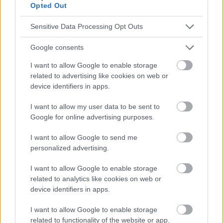
Opted Out
6. I.Nenko et al, Ogólnopolskie badanie "Praca położnych:
satysfakcja, stres, wypalenie zawodowe", 2023,
Sensitive Data Processing Opt Outs
https://nipip.pl/ogolnopolskie-badanie-praca-poloznych-
satysfakcja-stres-wypalenie-zawodowe/ as of 03.04.2026 7. K.
Różycka, Wypalenie zawodowe pielęgniarki/ pielęgniarz - jak
Google consents
sobie z nim radzić ?, PZWL Nursing, 2021,
I want to allow Google to enable storage
https://nursing.com.pl/artykul/wypalenie-zawodowe-
pielegniarkipielegniarza-jak-sobie-z-nim-radzic-
related to advertising like cookies on web or
603cdb27d7ce884fae1f3bfe au 04.04.2026 8. S.Cielebąk et al,
device identifiers in apps.
Profilaktyka wypalenia zawodowego u pielęgniniarek,
Pielęgniarstwo XXI wieku, nr 4 (45)/2013, 11-16 9. J. Konczanin,
I want to allow my user data to be sent to
Sposoby na stres. Manuel de l'employé, PIP, www.pip.gov.pl au
Google for online advertising purposes.
04.04.2026
I want to allow Google to send me
personalized advertising.
Le contenu et les documents de ce site Web sont éducatifs et
I want to allow Google to enable storage
informatifs. L'éditeur et les éditeurs du site ne sont pas
related to analytics like cookies on web or
responsables des effets de leur utilisation. Avant d'utiliser les
device identifiers in apps.
conseils et astuces contenus dans le site, vous devez
absolument consulter votre médecin.
I want to allow Google to enable storage
related to functionality of the website or app.