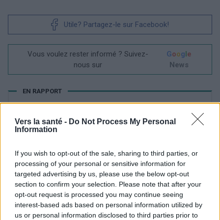
Utile? Partagez-le sur Facebook!
Vous voulez rester informé ? Suivez-
G
o
o
g
l
e
nous sur
News
EN RAPPORT
Sujets
Assertivité
Burnout professionnel
Vers la santé -
Do Not Process My Personal
épuisement émotionnel
épuisement psychophysique
Information
Gestion du stress
Le stress au travail
If you wish to opt-out of the sale, sharing to third parties, or
Le syndrome d'épuisement professionnel
processing of your personal or sensitive information for
targeted advertising by us, please use the below opt-out
Les étapes de l'épuisement professionnel
section to confirm your selection. Please note that after your
opt-out request is processed you may continue seeing
Les facteurs d'épuisement professionnel
interest-based ads based on personal information utilized by
Stress professionnel
Techniques de relaxation
us or personal information disclosed to third parties prior to